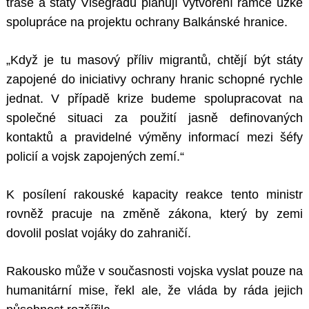
trase a státy Visegrádu plánují vytvoření rámce úzké
spolupráce na projektu ochrany Balkánské hranice.
„Když je tu masový příliv migrantů, chtějí být státy
zapojené do iniciativy ochrany hranic schopné rychle
jednat. V případě krize budeme spolupracovat na
společné situaci za použití jasně definovaných
kontaktů a pravidelné výměny informací mezi šéfy
policií a vojsk zapojených zemí.“
K posílení rakouské kapacity reakce tento ministr
rovněž pracuje na změně zákona, který by zemi
dovolil poslat vojáky do zahraničí.
Rakousko může v současnosti vojska vyslat pouze na
humanitární mise, řekl ale, že vláda by ráda jejich