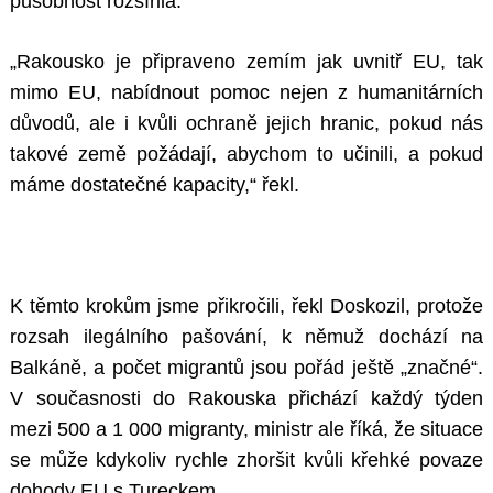
působnost rozšířila.
„Rakousko je připraveno zemím jak uvnitř EU, tak
mimo EU, nabídnout pomoc nejen z humanitárních
důvodů, ale i kvůli ochraně jejich hranic, pokud nás
takové země požádají, abychom to učinili, a pokud
máme dostatečné kapacity,“ řekl.
K těmto krokům jsme přikročili, řekl Doskozil, protože
rozsah ilegálního pašování, k němuž dochází na
Balkáně, a počet migrantů jsou pořád ještě „značné“.
V současnosti do Rakouska přichází každý týden
mezi 500 a 1 000 migranty, ministr ale říká, že situace
se může kdykoliv rychle zhoršit kvůli křehké povaze
dohody EU s Tureckem.