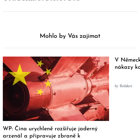
Mohlo by Vás zajímat
V Německ
nákazy k
by
Redakce
WP: Čína urychleně rozšiřuje jaderný
arzenál a připravuje zbraně k