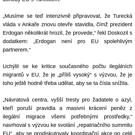
„Musíme se teď intenzivně připravovat, že Turecká
vláda v Ankaře znovu otevře stavidla, čímž prezident
Erdogan několikrát hrozil, že provede,“ řekl Doskozil s
dodatkem: „Erdogan není pro EU spolehlivým
partnerem.“
Uchýlil se ke kritice současného počtu ilegálních
migrantů v EU, že je „příliš vysoký“ s výzvou, že je
toho ještě hodně třeba udělat, aby se ta čísla snížila.
„Návratová centra, vyšší tresty pro žadatele o azyl,
kteří poruší pravidla a masivní krácení peněz z
ilegální migrace všemi potřebnými prostředky,“
navrhoval s výzvou ke svolání „repatriačního summitu
EU“, aby se prodiskutovaly koordinační akce po celé