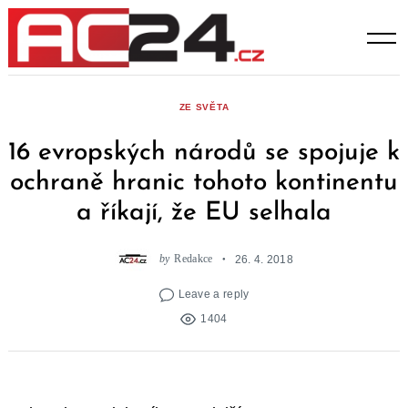
Skip
to
content
ZE SVĚTA
16 evropských národů se spojuje k
ochraně hranic tohoto kontinentu
a říkají, že EU selhala
by
Redakce
26. 4. 2018
Leave a reply
1404