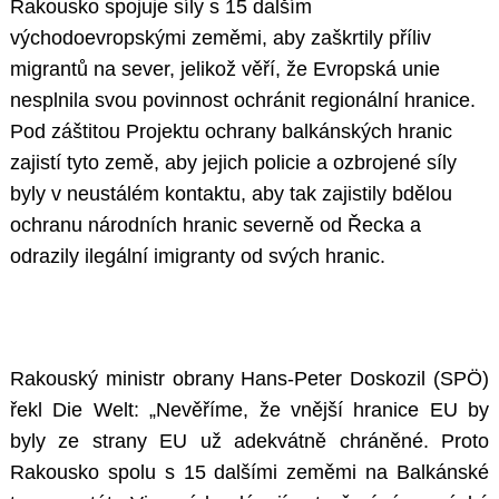
Rakousko spojuje síly s 15 dalším
východoevropskými zeměmi, aby zaškrtily příliv
migrantů na sever, jelikož věří, že Evropská unie
nesplnila svou povinnost ochránit regionální hranice.
Pod záštitou Projektu ochrany balkánských hranic
zajistí tyto země, aby jejich policie a ozbrojené síly
byly v neustálém kontaktu, aby tak zajistily bdělou
ochranu národních hranic severně od Řecka a
odrazily ilegální imigranty od svých hranic.
Rakouský ministr obrany Hans-Peter Doskozil (SPÖ)
řekl Die Welt: „Nevěříme, že vnější hranice EU by
byly ze strany EU už adekvátně chráněné. Proto
Rakousko spolu s 15 dalšími zeměmi na Balkánské