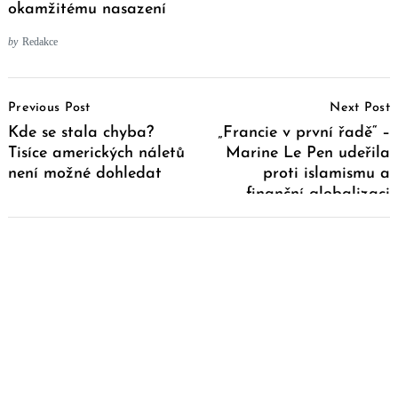
okamžitému nasazení
by
Redakce
Post
Previous Post
Next Post
Navigation
Kde se stala chyba?
„Francie v první řadě“ –
Tisíce amerických náletů
Marine Le Pen udeřila
není možné dohledat
proti islamismu a
finanční globalizaci