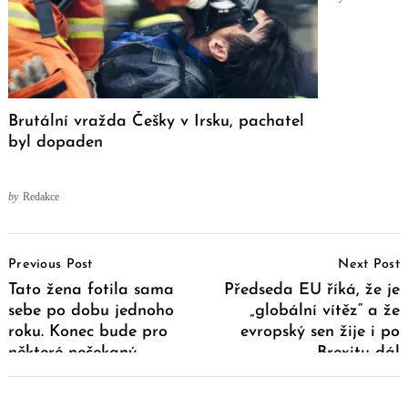
Brutální vražda Češky v Irsku, pachatel
byl dopaden
by
Redakce
Post
Previous Post
Next Post
Navigation
Tato žena fotila sama
Předseda EU říká, že je
sebe po dobu jednoho
„globální vítěz“ a že
roku. Konec bude pro
evropský sen žije i po
některé nečekaný
Brexitu dál