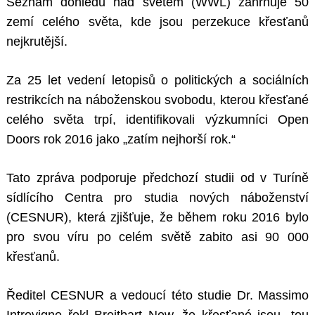
Seznam dohledu nad světem (WWL) zahrnuje 50
zemí celého světa, kde jsou perzekuce křesťanů
nejkrutější.
Za 25 let vedení letopisů o politických a sociálních
restrikcích na náboženskou svobodu, kterou křesťané
celého světa trpí, identifikovali výzkumníci Open
Doors rok 2016 jako „zatím nejhorší rok.“
Tato zpráva podporuje předchozí studii od v Turíně
sídlícího Centra pro studia nových náboženství
(CESNUR), která zjišťuje, že během roku 2016 bylo
pro svou víru po celém světě zabito asi 90 000
křesťanů.
Ředitel CESNUR a vedoucí této studie Dr. Massimo