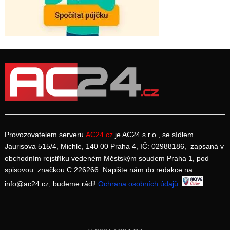
Provozovatelem serveru
AC24.cz
je AC24 s.r.o., se sídlem
Jaurisova 515/4, Michle, 140 00 Praha 4, IČ: 02988186, zapsaná v
obchodním rejstříku vedeném Městským soudem Praha 1, pod
spisovou značkou C 226266. Napište nám do redakce na
info@ac24.cz, budeme rádi!
Ochrana osobních údajů
.