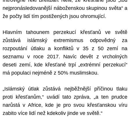
Introvigne řekl Breitbart New, že křesťané jsou „tou
nejpronásledovanější náboženskou skupinou světa“ a
že počty lidí tím postižených jsou ohromující.
Hlavním tahounem perzekucí křesťanů ve světě
zůstává islámský extremismus odpovědný za
rozpoutání útlaku a konfliktů v 35 z 50 zemí na
seznamu v roce 2017. Navíc devět z vrcholných
deseti zemí, kde křesťané trpí „extrémní perzekucí“
má populaci nejméně z 50% muslimskou.
„Islámský útlak zůstává nejběžnější příčinou tlaku
proti křesťanům,“ uvádí tato zpráva, „a ten prudce
narůstá v Africe, kde je pro svou křesťanskou víru
zabito více lidí než kdekoliv jinde ve světě.“