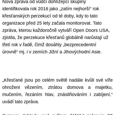
Nová zpráva od vůdčí dohlížející skupiny
identifikovala rok 2016 jako „zatím nejhorší“ rok
křesťanských perzekucí od té doby, kdy to tato
organizace před 25 lety začala monitorovat. Tato
zpráva, kterou každoročně vytváří Open Doors USA,
zjistila, že perzekuce křesťanů globálně narůstají už
třetí rok v řadě, čímž dosáhly „bezprecedentní
úrovně“ mj. i v zemích Jižní a Jihovýchodní Asie.
„Křesťané jsou po celém světě nadále kvůli své víře
ohroženi vězením, ztrátou domova a majetku,
mučením, řezáním hlav, znásilňováním i zabíjení,“
uvádí tato zpráva.