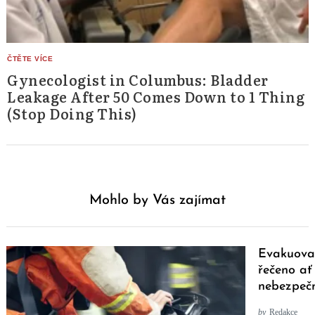
Gynecologist in Columbus: Bladder
Leakage After 50 Comes Down to 1 Thing
(Stop Doing This)
Mohlo by Vás zajímat
Evakuova
řečeno ať 
nebezpeč
by
Redakce