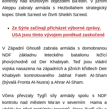
kontroly nad kruhovým objezdem Ba’edin. V jižním
Aleppu zabraly armáda s Hezbollahem strategický
kopec Sheik Sa’eed ve čtvrti Sheikh Sa’eed.
Ze Sýrie začínají přicházet výborné zprávy.
USA jsou tímto vývojem poněkud zaskočené
V Západní Ghoutě zabrala armáda s domobranou
NDF základnu leteckého batalionu ležící
jihovýchodně od Der Khabiyah. Teď jsou vládní
vojska nasazena na západních a jižních křídlech Deir
Khabiyeh kontrolovaného Jabhat Fateh Al-Sham
(bývalá Fronta Al-Nusra) a Ahrar Al-Sham.
Včera převzaly Tygří síly armády spolu s NDF
kontrolu nad městem Ma’an v severním Hama a