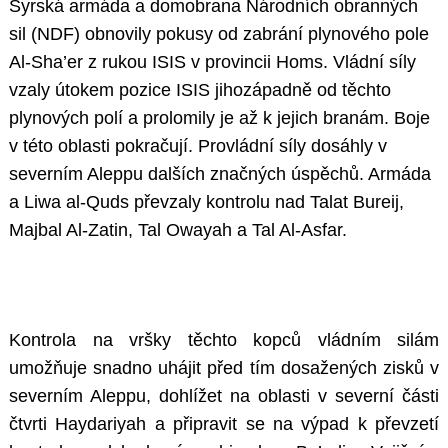
Syrská armáda a domobrana Národních obranných
sil (NDF) obnovily pokusy od zabrání plynového pole
Al-Sha’er z rukou ISIS v provincii Homs. Vládní síly
vzaly útokem pozice ISIS jihozápadně od těchto
plynových polí a prolomily je až k jejich branám. Boje
v této oblasti pokračují. Provládní síly dosáhly v
severním Aleppu dalších značných úspěchů. Armáda
a Liwa al-Quds převzaly kontrolu nad Talat Bureij,
Majbal Al-Zatin, Tal Owayah a Tal Al-Asfar.
Kontrola na vršky těchto kopců vládním silám
umožňuje snadno uhájit před tím dosažených zisků v
severním Aleppu, dohlížet na oblasti v severní části
čtvrti Haydariyah a připravit se na výpad k převzetí