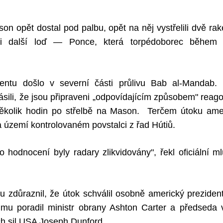
on opět dostal pod palbu, opět na něj vystřelili dvě rake
i další loď — Ponce, která torpédoborec během 
dentu došlo v severní části průlivu Bab al-Mandab
sili, že jsou připraveni „odpovídajícím způsobem" reag
ěkolik hodin po střelbě na Mason.
Terčem útoku ame
na území kontrolovaném povstalci z řad Hútiů.
 hodnocení byly radary zlikvidovány", řekl oficiální ml
.
u zdůraznil, že útok schválil osobně americký prezide
u poradil ministr obrany Ashton Carter a předseda 
h sil USA Joseph Dunford.