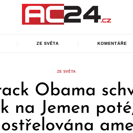
ZE SVĚTA
KOMENTÁŘE
ZE SVĚTA
rack Obama schvá
k na Jemen poté
 ostřelována ame