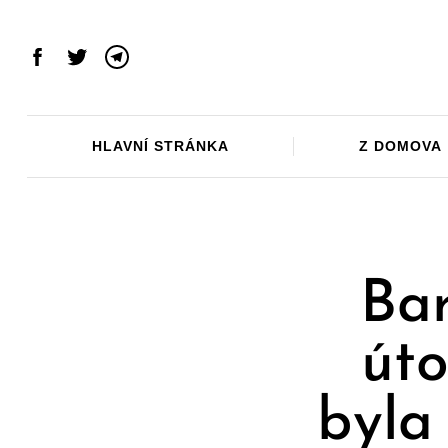
Skip
to
content
Facebook
Twitter
Telegram
HLAVNÍ STRÁNKA
Z DOMOVA
Ba
úto
byla