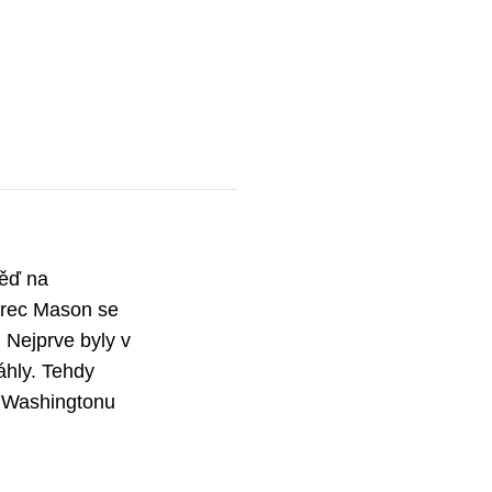
věď na
orec Mason se
 Nejprve byly v
áhly. Tehdy
y Washingtonu