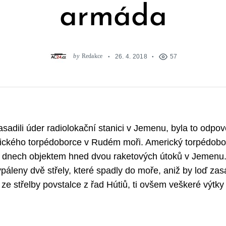
armáda
by
Redakce
26. 4. 2018
57
asadili úder radiolokační stanici v Jemenu, byla to odpo
rického torpédoborce v Rudém moři. Americký torpédob
h dnech objektem hned dvou raketových útoků v Jemenu.
ypáleny dvě střely, které spadly do moře, aniž by loď zas
 ze střelby povstalce z řad Hútiů, ti ovšem veškeré výtk