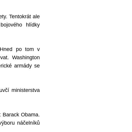
ty. Tentokrát ale
bojového hlídky
. Hned po tom v
ovat.
Washington
rické armády se
uvčí ministerstva
nt Barack Obama.
výboru náčelníků