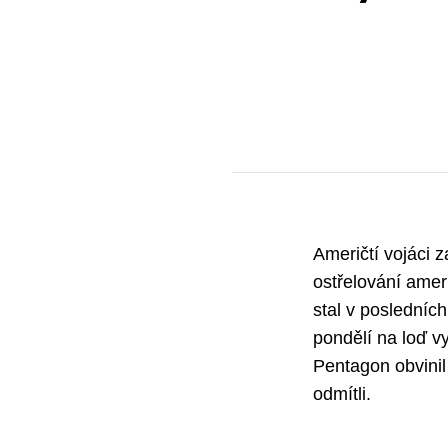
Američtí vojáci z
ostřelování ame
stal v posledníc
pondělí na loď v
Pentagon obvinil
odmítli.