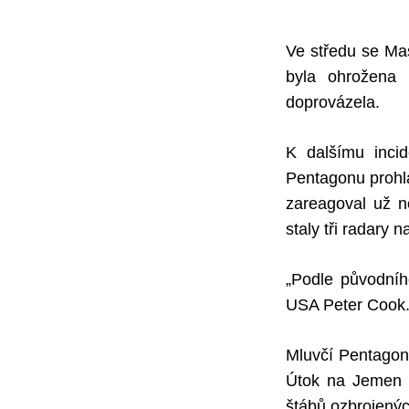
Ve středu se Mas
byla ohrožena 
doprovázela.
K dalšímu inci
Pentagonu prohlá
zareagoval už n
staly tři radary 
„Podle původního
USA Peter Cook
Mluvčí Pentagon
Útok na Jemen m
štábů ozbrojenýc