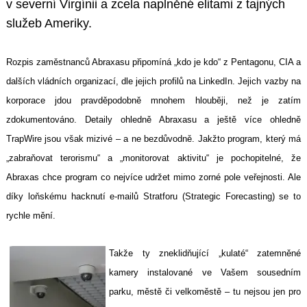
v severní Virgínii a zcela naplněné elitami z tajných
služeb Ameriky.
Rozpis zaměstnanců Abraxasu připomíná „kdo je kdo“ z Pentagonu, CIA a
dalších vládních organizací, dle jejich profilů na LinkedIn. Jejich vazby na
korporace jdou pravděpodobně mnohem hlouběji, než je zatím
zdokumentováno. Detaily ohledně Abraxasu a ještě více ohledně
TrapWire jsou však mizivé – a ne bezdůvodně. Jakžto program, který má
„zabraňovat terorismu“ a „monitorovat aktivitu“ je pochopitelné, že
Abraxas chce program co nejvíce udržet mimo zorné pole veřejnosti. Ale
díky loňskému hacknutí e-mailů Stratforu (Strategic Forecasting) se to
rychle mění.
Takže ty zneklidňující „kulaté“ zatemněné
kamery instalované ve Vašem sousedním
parku, městě či velkoměstě – tu nejsou jen pro