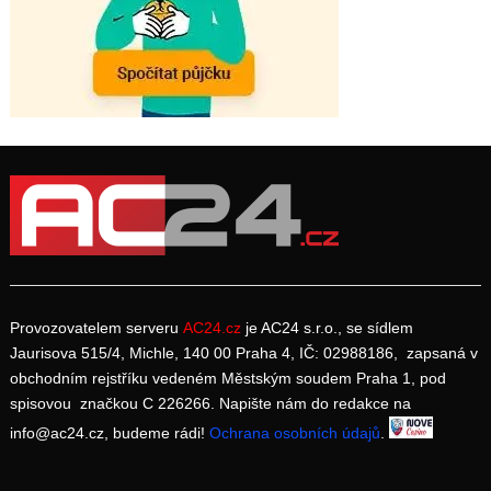
Provozovatelem serveru
AC24.cz
je AC24 s.r.o., se sídlem
Jaurisova 515/4, Michle, 140 00 Praha 4, IČ: 02988186, zapsaná v
obchodním rejstříku vedeném Městským soudem Praha 1, pod
spisovou značkou C 226266. Napište nám do redakce na
info@ac24.cz, budeme rádi!
Ochrana osobních údajů
.