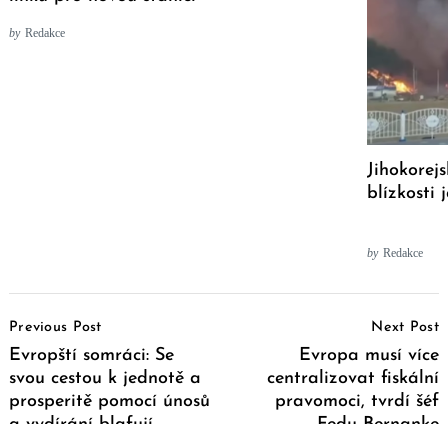
by
Redakce
Jihokorej
blízkosti
by
Redakce
Post
Previous Post
Next Post
Navigation
Evropští somráci: Se
Evropa musí více
svou cestou k jednotě a
centralizovat fiskální
prosperitě pomocí únosů
pravomoci, tvrdí šéf
a vydírání blafují
Fedu Bernanke