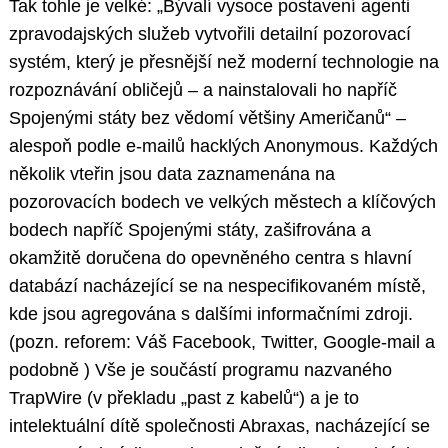
Tak tohle je velké: „Bývalí vysoce postavení agenti
zpravodajských služeb vytvořili detailní pozorovací
systém, který je přesnější než moderní technologie na
rozpoznávání obličejů – a nainstalovali ho napříč
Spojenými státy bez vědomí většiny Američanů“ –
alespoň podle e-mailů hacklých Anonymous. Každých
několik vteřin jsou data zaznamenána na
pozorovacích bodech ve velkých městech a klíčových
bodech napříč Spojenými státy, zašifrována a
okamžitě doručena do opevněného centra s hlavní
databází nacházející se na nespecifikovaném místě,
kde jsou agregována s dalšími informačními zdroji.
(pozn. reforem: Váš Facebook, Twitter, Google-mail a
podobně ) Vše je součástí programu nazvaného
TrapWire (v překladu „past z kabelů“) a je to
intelektuální dítě společnosti Abraxas, nacházející se