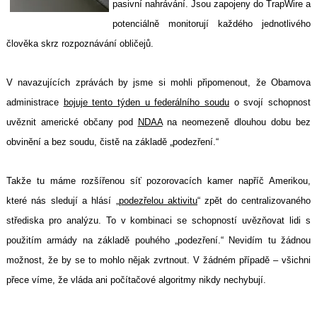
pasivní nahrávání. Jsou zapojeny do TrapWire a
potenciálně monitorují každého jednotlivého
člověka skrz rozpoznávání obličejů.
V navazujících zprávách by jsme si mohli připomenout, že Obamova
administrace
bojuje tento týden u federálního soudu
o svojí schopnost
uvěznit americké občany pod
NDAA
na neomezeně dlouhou dobu bez
obvinění a bez soudu, čistě na základě „podezření.“
Takže tu máme rozšířenou síť pozorovacích kamer napříč Amerikou,
které nás sledují a hlásí „
podezřelou aktivitu
“ zpět do centralizovaného
střediska pro analýzu. To v kombinaci se schopností uvězňovat lidi s
použitím armády na základě pouhého „podezření.“ Nevidím tu žádnou
možnost, že by se to mohlo nějak zvrtnout. V žádném případě – všichni
přece víme, že vláda ani počítačové algoritmy nikdy nechybují.