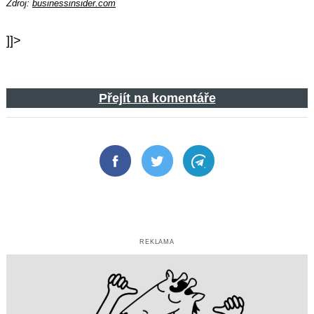
Zdroj:
businessinsider.com
]]>
Přejít na komentáře
Facebook
Twitter
Telegram
REKLAMA