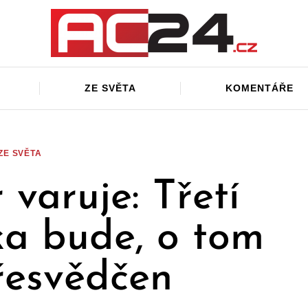
ZE SVĚTA
KOMENTÁŘE
ZE SVĚTA
 varuje: Třetí
ka bude, o tom
řesvědčen