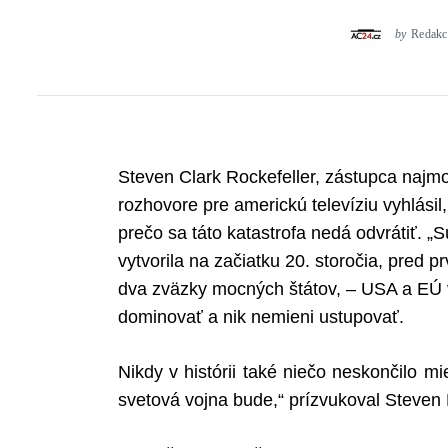
by
Redakc
Steven Clark Rockefeller, zástupca najm
rozhovore pre americkú televíziu vyhlásil,
prečo sa táto katastrofa nedá odvrátiť. „
vytvorila na začiatku 20. storočia, pred p
dva zväzky mocných štátov, – USA a EÚ v
dominovať a nik nemieni ustupovať.
Nikdy v histórii také niečo neskončilo m
svetová vojna bude,“ prízvukoval Steven 