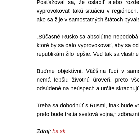
Posťažoval sa, že oslabiť alebo roz
vyprovokovať takú situáciu v regiónoch,
ako sa žije v samostatných štátoch býval
„Súčasné Rusko sa absolútne nepodobá 
ktoré by sa dalo vyprovokovať, aby sa od
republikám žilo lepšie. Veď tak sa vlastne 
Buďme objektívni. Väčšina ľudí v sam
nemá lepšiu životnú úroveň, preto vš
odsúdené na neúspech a určite skrachujú
Treba sa dohodnúť s Rusmi, inak bude vo
preto bude tretia svetová vojna,“ zdôrazni
Zdroj:
hs.sk