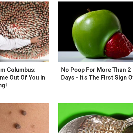
om Columbus:
No Poop For More Than 2
e Out Of You In
Days - It's The First Sign O
ng!