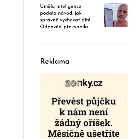
Umělá inteligence
podala návod, jak
správně vychovat dítě.
Odpověď překvapila
Reklama