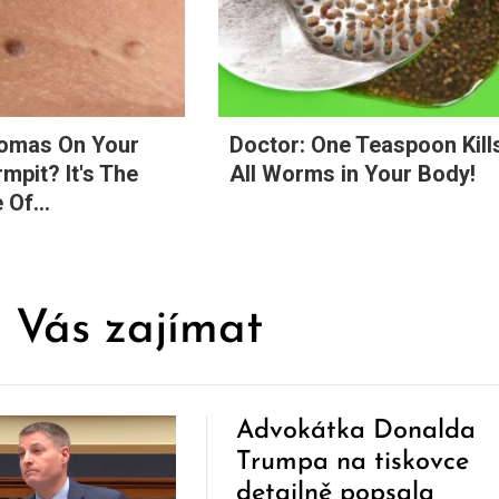
lomas On Your
Doctor: One Teaspoon Kill
mpit? It's The
All Worms in Your Body!
 Of...
 Vás zajímat
Advokátka Donalda
Trumpa na tiskovce
detailně popsala