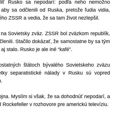
deliť Rusko sa nepodarí: podľa neho nemožno
 aby sa odčlenili od Ruska, pretože ľudia vidia,
ého ZSSR a vedia, že sa tam život nezlepšil.
na Sovietsky zväz. ZSSR bol zväzkom republík,
členili. Stačilo dokázať, že samostatne by sa tým
aj stalo. Rusko je ale iné “kafé”.
ostatných štátoch bývalého Sovietskeho zväzu
etky separatistické nálady v Rusku sú vopred
.
jna. Myslím si však, že sa dohodnúť nepodarí, a
l Rockefeller v rozhovore pre americkú televíziu.