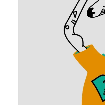
Search
for: