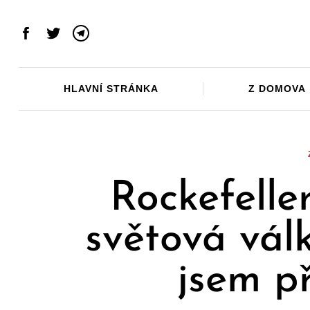
Skip
to
Facebook
Twitter
Telegram
content
HLAVNÍ STRÁNKA
Z DOMOVA
Rockefeller
světová vál
jsem p