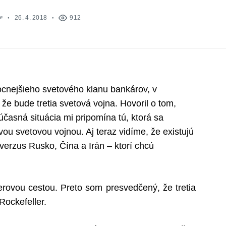
e
26. 4. 2018
912
ocnejšieho svetového klanu bankárov, v
 že bude tretia svetová vojna. Hovoril o tom,
Súčasná situácia mi pripomína tú, ktorá sa
rvou svetovou vojnou. Aj teraz vidíme, že existujú
erzus Rusko, Čína a Irán – ktorí chcú
ierovou cestou. Preto som presvedčený, že tretia
Rockefeller.