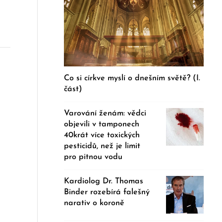
Co si církve myslí o dnešním světě? (I.
část)
Varování ženám: vědci
objevili v tamponech
40krát více toxických
pesticidů, než je limit
pro pitnou vodu
Kardiolog Dr. Thomas
Binder rozebírá falešný
narativ o koroně