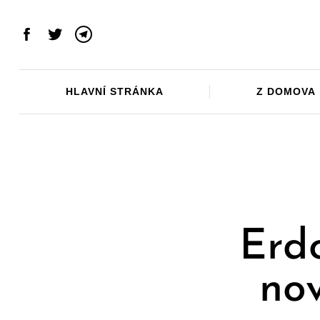
Skip
to
Facebook
Twitter
Telegram
content
HLAVNÍ STRÁNKA
Z DOMOVA
Erd
nov