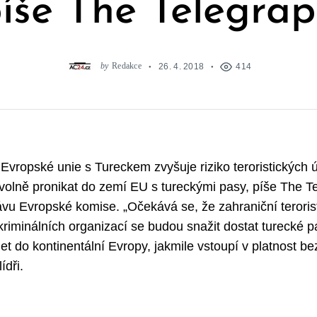
íše The Telegra
by
Redakce
26. 4. 2018
414
Evropské unie s Tureckem zvyšuje riziko teroristických 
 volně pronikat do zemí EU s tureckými pasy, píše The T
u Evropské komise. „Očekává se, že zahraniční teroris
riminálních organizací se budou snažit dostat turecké pa
et do kontinentální Evropy, jakmile vstoupí v platnost be
ídři.