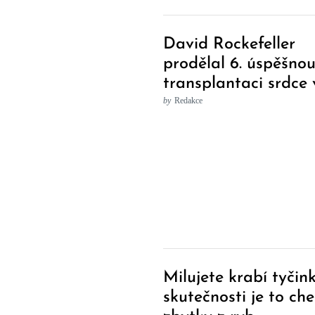
David Rockefeller
prodělal 6. úspěšno
transplantaci srdce 
věku 99 let
by
Redakce
Post
Milujete krabí tyčin
Navigation
skutečnosti je to ch