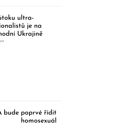
útoku ultra-
ionalistů je na
hodní Ukrajině
ášeno pět mrtvých
kce
 bude poprvé řídit
homosexuál