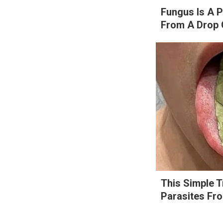
Fungus Is A P
From A Drop O
Search
for:
This Simple T
Parasites Fr