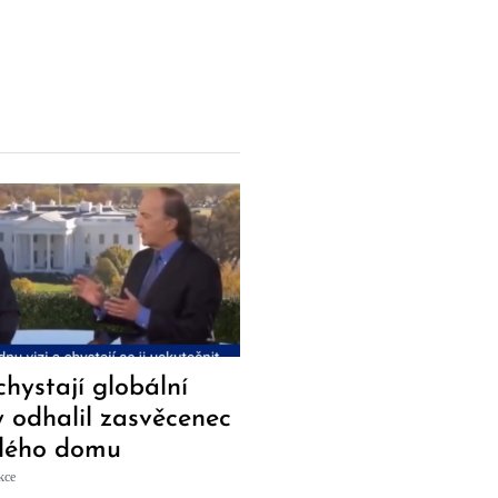
chystají globální
ty odhalil zasvěcenec
ílého domu
kce