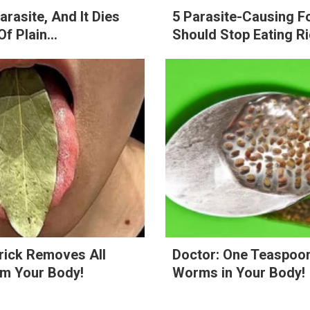
arasite, And It Dies
5 Parasite-Causing 
f Plain...
Should Stop Eating R
rick Removes All
Doctor: One Teaspoon 
om Your Body!
Worms in Your Body!