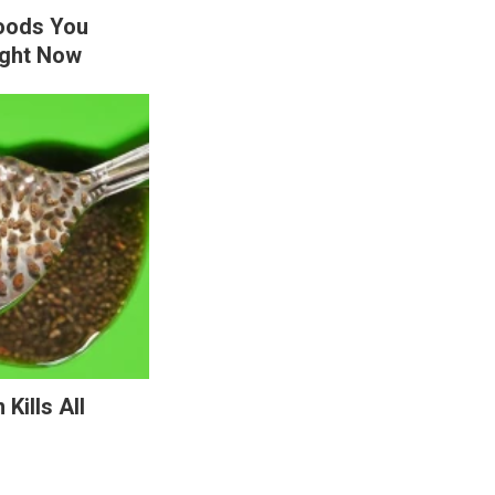
Foods You
ight Now
Kills All