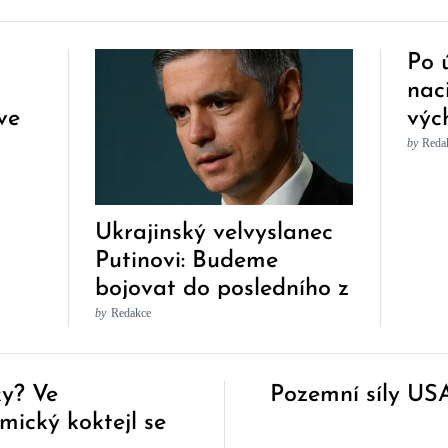
Po 
u
nac
ve
výc
ohl
by
Reda
Ukrajinský velvyslanec
Putinovi: Budeme
bojovat do posledního z
nás nebo vás
by
Redakce
ky? Ve
Pozemní síly USA
emický koktejl se