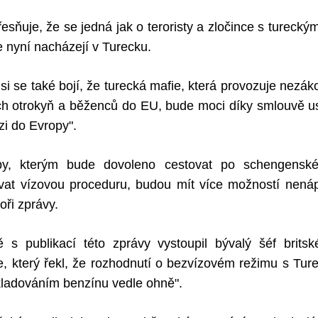
esňuje, že se jedná jak o teroristy a zločince s turecký
se nyní nacházejí v Turecku.
i se také bojí, že turecká mafie, která provozuje nezák
ích otrokyň a běženců do EU, bude moci díky smlouvě us
nzi do Evropy".
by, kterým bude dovoleno cestovat po schengensk
ovat vízovou proceduru, budou mít více možností nená
oři zprávy.
s publikací této zprávy vystoupil bývalý šéf brits
e, který řekl, že rozhodnutí o bezvízovém režimu s Tur
kladováním benzínu vedle ohně".