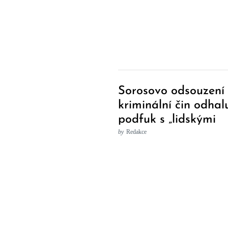
Sorosovo odsouzení
kriminální čin odhal
podfuk s „lidskými
právy“
by
Redakce