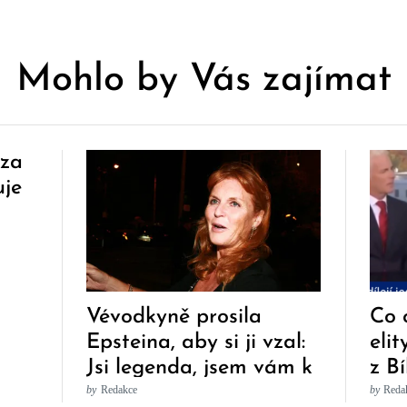
Mohlo by Vás zajímat
 za
uje
Vévodkyně prosila
Co 
Epsteina, aby si ji vzal:
eli
Jsi legenda, jsem vám k
z B
službám!
by
Redakce
by
Reda