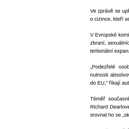
Ve zprávě se upř
o cizince, kteří 
V Evropské komis
zbraní, sexuáln
teritoriální expa
„Podezřelé oso
nutnosti absolv
do EU," říkají aut
Téměř současně 
Richard Dearlov
srovnal ho se „s