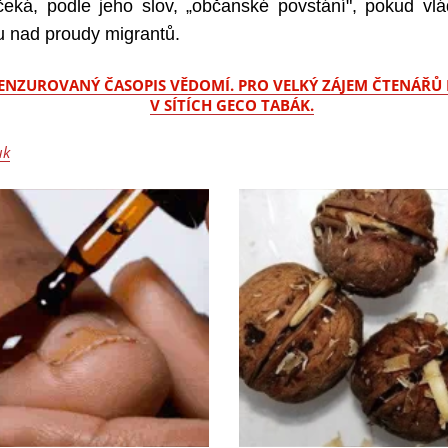
čeká, podle jeho slov, „občanské povstání", pokud vlá
lu nad proudy migrantů.
ENZUROVANÝ ČASOPIS VĚDOMÍ. PRO VELKÝ ZÁJEM ČTENÁŘŮ 
V SÍTÍCH GECO TABÁK.
uk