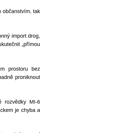
m občanstvím, tak
onný import drog,
kutečnit „přímou
ém prostoru bez
padně proniknout
ké rozvědky MI-6
eckem je chyba a