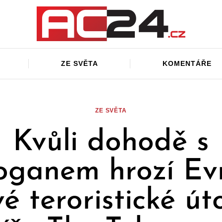
ZE SVĚTA
KOMENTÁŘE
ZE SVĚTA
Kvůli dohodě s
oganem hrozí Ev
é teroristické út