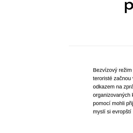
p
Bezvízový režim 
teroristé začnou
odkazem na zpráv
organizovaných k
pomocí mohli přij
myslí si evropští l