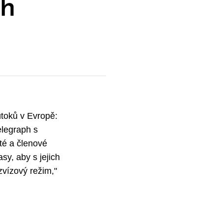
ph
útoků v Evropě:
elegraph s
té a členové
sy, aby s jejich
zvízový režim,"