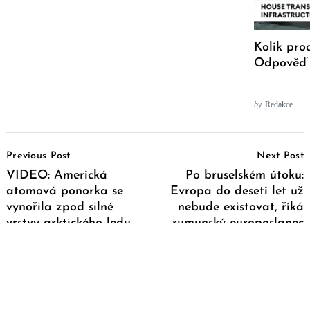
Kolik pro
Odpověď 
by
Redakce
Post
Previous Post
Next Post
Navigation
VIDEO: Americká
Po bruselském útoku:
atomová ponorka se
Evropa do deseti let už
vynořila zpod silné
nebude existovat, říká
vrstvy arktického ledu
rumunský europoslanec