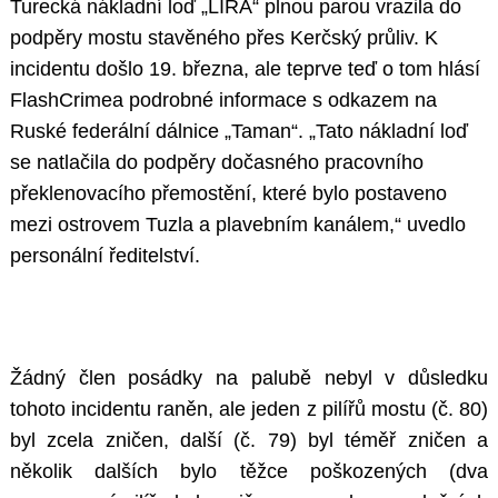
Turecká nákladní loď „LIRA“ plnou parou vrazila do
podpěry mostu stavěného přes Kerčský průliv. K
incidentu došlo 19. března, ale teprve teď o tom hlásí
FlashCrimea podrobné informace s odkazem na
Ruské federální dálnice „Taman“. „Tato nákladní loď
se natlačila do podpěry dočasného pracovního
překlenovacího přemostění, které bylo postaveno
mezi ostrovem Tuzla a plavebním kanálem,“ uvedlo
personální ředitelství.
Žádný člen posádky na palubě nebyl v důsledku
tohoto incidentu raněn, ale jeden z pilířů mostu (č. 80)
byl zcela zničen, další (č. 79) byl téměř zničen a
několik dalších bylo těžce poškozených (dva