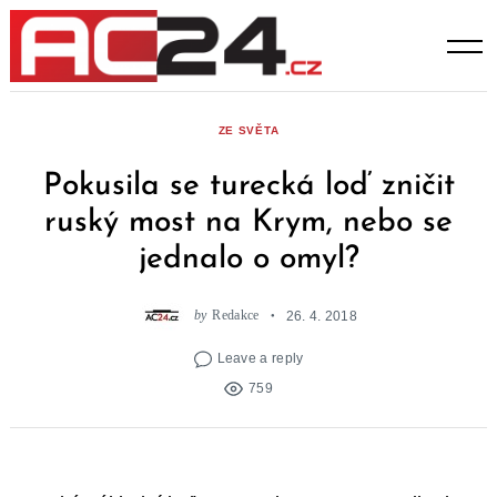
Skip
to
content
ZE SVĚTA
Pokusila se turecká loď zničit
ruský most na Krym, nebo se
jednalo o omyl?
by
Redakce
26. 4. 2018
Leave a reply
759