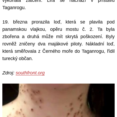
vykonala zatčení. Lira se nachází v přístavu
Taganrogu.
19. března prorazila loď, která se plavila pod
panamskou vlajkou, opěru mostu č. 2. Ta byla
zbořena a druhá může mít skrytá poškození. Byly
rovněž zničeny dva majákové piloty. Nákladní loď,
která směřovala z Černého moře do Taganrogu, řídil
turecký občan.
Zdroj:
southfront.org