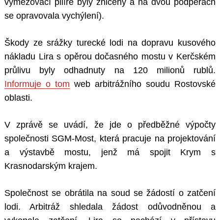
vymezovací pilíře byly zničeny a na dvou podpěrách
se opravovala vychýlení).
Škody ze srážky turecké lodi na dopravu kusového
nákladu Lira s opěrou dočasného mostu v Kerčském
průlivu byly odhadnuty na 120 milionů rublů.
Informuje o tom
web arbitrážního soudu Rostovské
oblasti.
V zprávě se uvádí, že jde o předběžné výpočty
společnosti SGM-Most, která pracuje na projektování
a výstavbě mostu, jenž má spojit Krym s
Krasnodarským krajem.
Společnost se obrátila na soud se žádostí o zatčení
lodi. Arbitráž shledala žádost odůvodněnou a