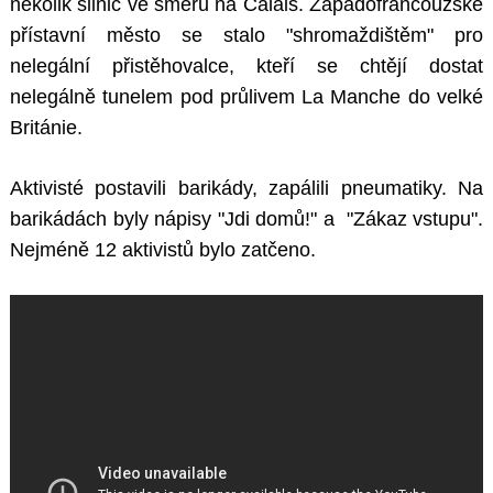
několik silnic ve směru na Calais. Západofrancouzské
přístavní město se stalo "shromaždištěm" pro
nelegální přistěhovalce, kteří se chtějí dostat
nelegálně tunelem pod průlivem La Manche do velké
Británie.
Aktivisté postavili barikády, zapálili pneumatiky. Na
barikádách byly nápisy "Jdi domů!" a "Zákaz vstupu".
Nejméně 12 aktivistů bylo zatčeno.