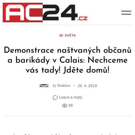
Skip
to
content
ZE SVĚTA
Demonstrace naštvaných občanů
a barikády v Calais: Nechceme
vás tady! Jděte domů!
by
Redakce
26. 4. 2018
Leave a reply
66