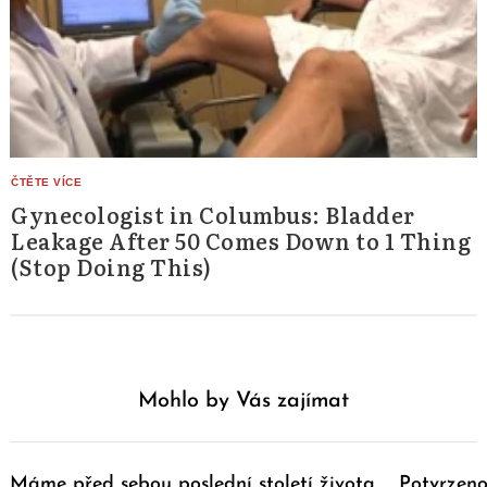
Gynecologist in Columbus: Bladder
Leakage After 50 Comes Down to 1 Thing
(Stop Doing This)
Mohlo by Vás zajímat
Máme před sebou poslední století života
Potvrzeno: