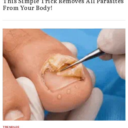
This Simple Trick Removes All Parasites
From Your Body!
Search
for: