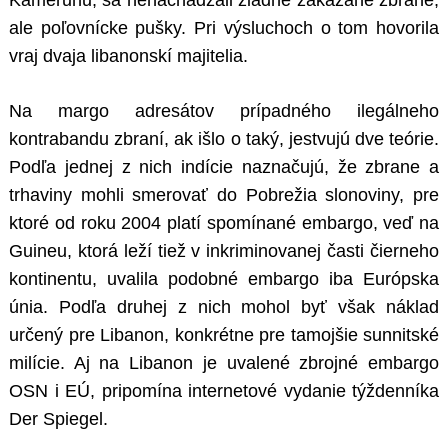
Kamerunu, sa nenachádzali žiadne zakázané zbrane,
ale poľovnícke pušky. Pri výsluchoch o tom hovorila
vraj dvaja libanonskí majitelia.
Na margo adresátov prípadného ilegálneho
kontrabandu zbraní, ak išlo o taký, jestvujú dve teórie.
Podľa jednej z nich indície naznačujú, že zbrane a
trhaviny mohli smerovať do Pobrežia slonoviny, pre
ktoré od roku 2004 platí spomínané embargo, veď na
Guineu, ktorá leží tiež v inkriminovanej časti čierneho
kontinentu, uvalila podobné embargo iba Európska
únia. Podľa druhej z nich mohol byť však náklad
určený pre Libanon, konkrétne pre tamojšie sunnitské
milície. Aj na Libanon je uvalené zbrojné embargo
OSN i EÚ, pripomína internetové vydanie týždenníka
Der Spiegel.