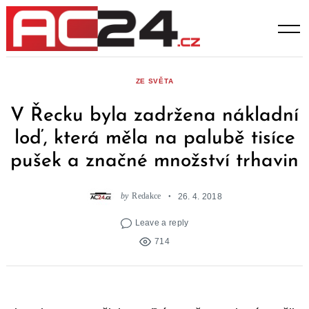
Skip
to
content
ZE SVĚTA
V Řecku byla zadržena nákladní
loď, která měla na palubě tisíce
pušek a značné množství trhavin
by
Redakce
26. 4. 2018
Leave a reply
714