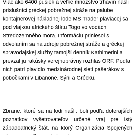
Viac ako 6400 pušiek a veľké množstvo trhavín našli
príslušníci gréckej pobrežnej stráže na palube
kontajnerovej nákladnej lode MS Trader plaviacej sa
pod vlajkou afrického štátu Togo vo vodách
Stredozemného mora. Informáciu priniesol s
odvolaním sa na zdroje pobrežnej stráže a gréckej
spravodajskej služby tamojší denník Kathimerini a
prevzal ju rakúsky verejnoprávny rozhlas ORF. Podľa
nich patrí plavidlo medzinárodnej sieti pašerákov s
pobočkami v Libanone, Sýrii a Grécku.
Zbrane, ktoré sa na lodi našli, boli podľa doterajších
poznatkov vyšetrovateľov určené vraj pre istý
západoafrický štát, na ktorý Organizácia Spojených