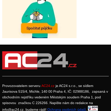
Provozovatelem serveru
AC24.cz
je AC24 s.r.o., se sídlem
Jaurisova 515/4, Michle, 140 00 Praha 4, IČ: 02988186, zapsaná v
obchodním rejstříku vedeném Městským soudem Praha 1, pod
spisovou značkou C 226266. Napište nám do redakce na
info@ac24.cz, budeme rádi!
Ochrana osobních údajů
.