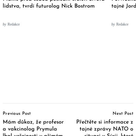
lidstva, tvrdí futurolog Nick Bostrom
tajné Jor
by
Redakce
by
Redakce
Post
Previous Post
Next Post
Navigation
Mám důkaz, že profesor
Přečtěte si informace z
a vakcinolog Prymula
tajné zprávy NATO o