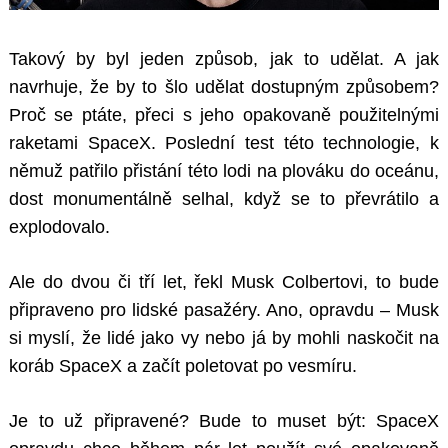
Takový by byl jeden způsob, jak to udělat. A jak
navrhuje, že by to šlo udělat dostupným způsobem?
Proč se ptáte, přeci s jeho opakovaně použitelnými
raketami SpaceX. Poslední test této technologie, k
němuž patřilo přistání této lodi na plováku do oceánu,
dost monumentálně selhal, když se to převrátilo a
explodovalo.
Ale do dvou či tří let, řekl Musk Colbertovi, to bude
připraveno pro lidské pasažéry. Ano, opravdu – Musk
si myslí, že lidé jako vy nebo já by mohli naskočit na
koráb SpaceX a začít poletovat po vesmíru.
Je to už připravené? Bude to muset být: SpaceX