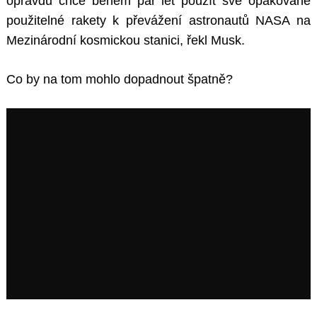
opravdu chce během pár let použít své opakovaně
použitelné rakety k převážení astronautů NASA na
Mezinárodní kosmickou stanici, řekl Musk.
Co by na tom mohlo dopadnout špatně?