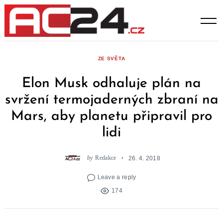
Skip
to
content
ZE SVĚTA
Elon Musk odhaluje plán na
svržení termojaderných zbraní na
Mars, aby planetu připravil pro
lidi
by
Redakce
26. 4. 2018
Leave a reply
174