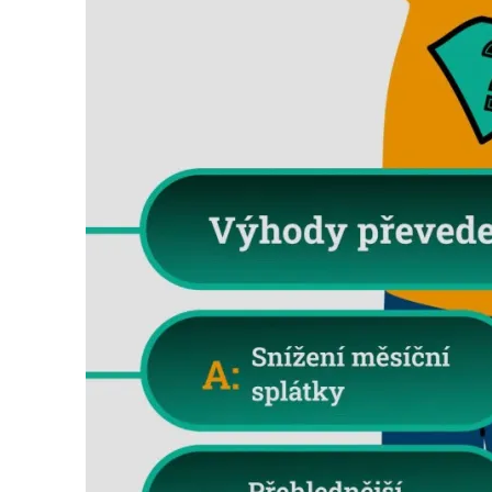
Search
for: