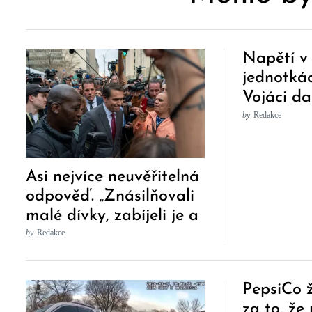
Napětí v 
jednotkác
Vojáci dal
brigády s
by
Redakce
bouřit
Asi nejvíce neuvěřitelná
odpověď. „Znásilňovali
malé dívky, zabíjeli je a
stíhán nikdo nebude“
by
Redakce
PepsiCo 
za to, že 