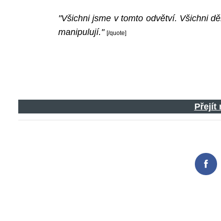
"Všichni jsme v tomto odvětví. Všichni 
manipulují."
[/quote]
Přejít
Fac