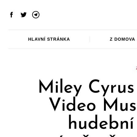
Skip
to
Facebook
Twitter
Telegram
content
HLAVNÍ STRÁNKA
Z DOMOVA
Miley Cyrus
Video Musi
hudební