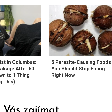
st in Columbus:
5 Parasite-Causing Foods
eakage After 50
You Should Stop Eating
n to 1 Thing
Right Now
g This)
 Vás zajímat