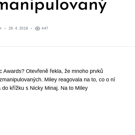
manipulovaný
e
26. 4. 2018
447
c Awards? Otevřeně řekla, že mnoho prvků
manipulovaných. Miley reagovala na to, co o ní
a do křížku s Nicky Minaj. Na to Miley