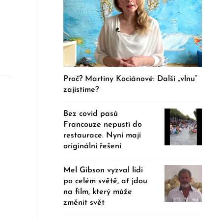
Proč? Martiny Kociánové: Další „vlnu“
zajistíme?
Bez covid pasů
Francouze nepustí do
restaurace. Nyní mají
originální řešení
Mel Gibson vyzval lidi
po celém světě, ať jdou
na film, který může
změnit svět