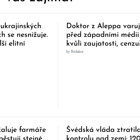
ukrajinských
Doktor z Aleppa varu
h se nesnižuje.
před západními médii
ší elitní
kvůli zaujatosti, cenzu
e začínají
a lžím
by
Redakce
žaluje farmáře
Švédská vláda ztratil
pěstují stejné
kontrolu nad zemí: 12