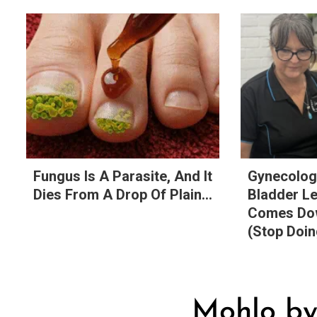
Fungus Is A Parasite, And It
Gynecologi
Dies From A Drop Of Plain...
Bladder L
Comes Dow
(Stop Doin
Mohlo by