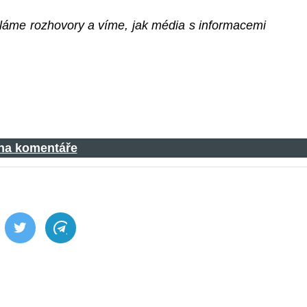
děláme rozhovory a víme, jak média s informacemi
 na komentáře
ebook
Twitter
Telegram