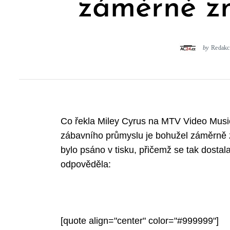
záměrně z
by
Redakc
Co řekla Miley Cyrus na MTV Video Musi
zábavního průmyslu je bohužel záměrně z
bylo psáno v tisku, přičemž se tak dostal
odpověděla:
[quote align="center" color="#999999"]