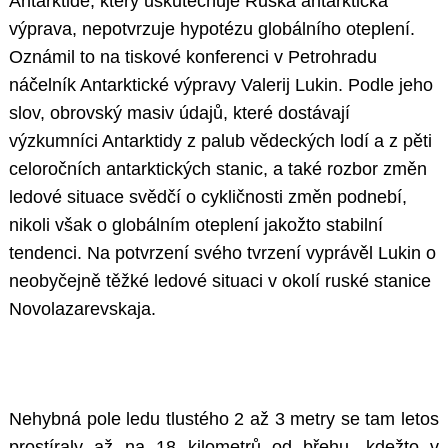
Antarktidě, který uskutečňuje Ruská antarktická
výprava, nepotvrzuje hypotézu globálního oteplení.
Oznámil to na tiskové konferenci v Petrohradu
náčelník Antarktické výpravy Valerij Lukin. Podle jeho
slov, obrovský masiv údajů, které dostávají
výzkumníci Antarktidy z palub vědeckých lodí a z pěti
celoročních antarktických stanic, a také rozbor změn
ledové situace svědčí o cykličnosti změn podnebí,
nikoli však o globálním oteplení jakožto stabilní
tendenci. Na potvrzení svého tvrzení vyprávěl Lukin o
neobyčejně těžké ledové situaci v okolí ruské stanice
Novolazarevskaja.
Nehybná pole ledu tlustého 2 až 3 metry se tam letos
prostíraly až na 18 kilometrů od břehu, kdežto v