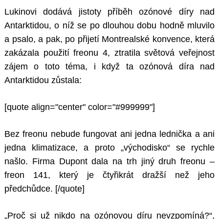
Lukinovi dodává jistoty příběh ozónové díry nad
Antarktidou, o níž se po dlouhou dobu hodně mluvilo
a psalo, a pak, po přijetí Montrealské konvence, která
zakázala použití freonu 4, ztratila světová veřejnost
zájem o toto téma, i když ta ozónová díra nad
Antarktidou zůstala:
[quote align="center" color="#999999"]
Bez freonu nebude fungovat ani jedna lednička a ani
jedna klimatizace, a proto „východisko“ se rychle
našlo. Firma Dupont dala na trh jiný druh freonu –
freon 141, který je čtyřikrát dražší než jeho
předchůdce.
[/quote]
„Proč si už nikdo na ozónovou díru nevzpomíná?“,