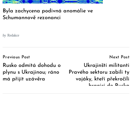
Byla zachycena podivná anomálie ve
Schumannově rezonanci
by
Redakce
Post
Previous Post
Next Post
Navigation
Rusko odmítá dohodu o
Ukrajinští militanti
plynu s Ukrajinou; ráno
Pravého sektoru zabili ty
má přijít uzávěra
vojáky, kteří překročili
hranici do Ruska