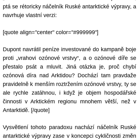
ptá se rétoricky náčelník Ruské antarktické výpravy, a
navrhuje vlastní verzi:
[quote align="center" color="#999999"]
Dupont navrátil peníze investované do kampaně boje
proti „vrahovi ozónové vrstvy“, a o ozónové díře se
přestalo psát a mluvit. Jiná otázka je, proč chybí
ozónová díra nad Arktidou? Dochází tam pravdaže
pravidelně k menším roztržením ozónové vrstvy, ty se
ale rychle zatáhnou, i když je objem hospodářské
činnosti v Arktickém regionu mnohem větší, než v
Antarktidě.
[/quote]
Vysvětlení tohoto paradoxu nachází náčelník Ruské
antarktické výpravy zase v koncepci cykličnosti změn