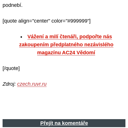
podnebí.
[quote align="center" color="#999999"]
Vážení a milí čtenáři, podpořte nás
zakoupením předplatného nezávislého
magazínu AC24 Vědomí
[/quote]
Zdroj:
czech.ruvr.ru
Přejít na komentáře