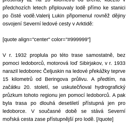
předchozích letech připlouvaly lodě přímo ke stanici
po čisté vodě.Valerij Lukin připomenul rovněž dějiny
osvojení Severní ledové cesty v Arktidě:
[quote align="center" color="#999999"]
V r. 1932 proplula po této trase samostatně, bez
pomoci ledoborců, motorová loď Sibirjakov, v r. 1933
narazil ledoborec Čeljuskin na ledové překážky teprve
15 kilometrů od Beringova průlivu. A předtím, na
začátku 20. století, se uskutečňoval hydrografický
průzkum tohoto regionu jen pomocí ledoborců. A pak
byla trasa po dlouhá desetiletí přístupná jen pro
ledoborce. V současné době se stává Severní
mořská cesta zase přístupnější pro lodě.
[/quote]