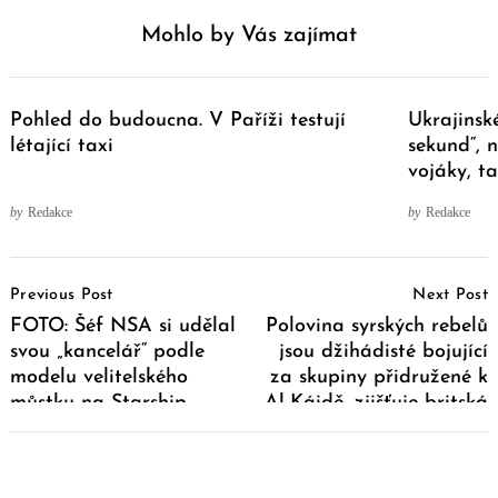
Mohlo by Vás zajímat
Pohled do budoucna. V Paříži testují
Ukrajinské
létající taxi
sekund“, 
vojáky, t
by
Redakce
by
Redakce
Post
Previous Post
Next Post
Navigation
FOTO: Šéf NSA si udělal
Polovina syrských rebelů
svou „kancelář“ podle
jsou džihádisté bojující
modelu velitelského
za skupiny přidružené k
můstku na Starship
Al-Káidě, zjišťuje britská
Enterprise
obranná studie