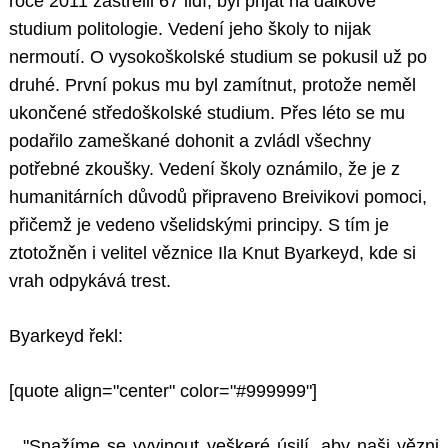
roce 2011 zastřelil 67 lidí, byl přijat na dálkové
studium politologie. Vedení jeho školy to nijak
nermoutí. O vysokoškolské studium se pokusil už po
druhé. První pokus mu byl zamítnut, protože neměl
ukončené středoškolské studium. Přes léto se mu
podařilo zameškané dohonit a zvládl všechny
potřebné zkoušky. Vedení školy oznámilo, že je z
humanitárních důvodů připraveno Breivikovi pomoci,
přičemž je vedeno všelidskými principy. S tím je
ztotožněn i velitel věznice Ila Knut Byarkeyd, kde si
vrah odpykává trest.
Byarkeyd řekl:
[quote align="center" color="#999999"]
"Snažíme se vyvinout veškeré úsilí, aby naši vězni