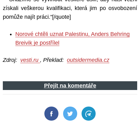
získali veškerou kvalifikaci, která jim po osvobození
pomůže najít práci."
[/quote]
Norové chtěli uznat Palestinu, Anders Behring
Breivik je postřílel
Zdroj:
vesti.ru
, Překlad:
outsidermedia.cz
Přejít na komentáře
Facebook
Twitter
Telegram