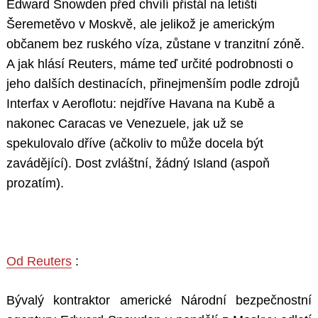
Edward Snowden před chvílí přistál na letišti
Šeremetěvo v Moskvě, ale jelikož je americkým
občanem bez ruského víza, zůstane v tranzitní zóně.
A jak hlásí Reuters, máme teď určité podrobnosti o
jeho dalších destinacích, přinejmenším podle zdrojů
Interfax v Aeroflotu: nejdříve Havana na Kubě a
nakonec Caracas ve Venezuele, jak už se
spekulovalo dříve (ačkoliv to může docela být
zavádějící). Dost zvláštní, žádný Island (aspoň
prozatím).
Od Reuters
:
Bývalý kontraktor americké Národní bezpečnostní