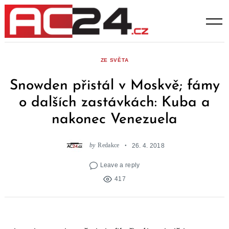
Skip
to
content
ZE SVĚTA
Snowden přistál v Moskvě; fámy
o dalších zastávkách: Kuba a
nakonec Venezuela
by
Redakce
26. 4. 2018
Leave a reply
417