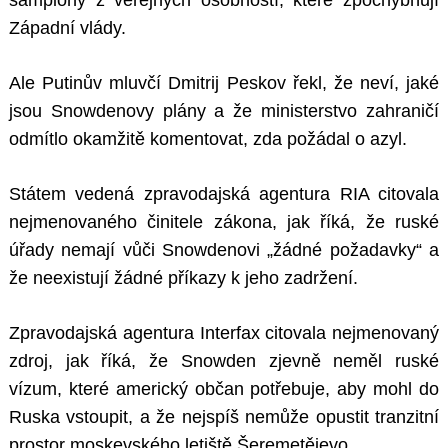
šampióny z veřejných osobností, které zpochybňují
Západní vlády.
Ale Putinův mluvčí Dmitrij Peskov řekl, že neví, jaké
jsou Snowdenovy plány a že ministerstvo zahraničí
odmítlo okamžitě komentovat, zda požádal o azyl.
Státem vedená zpravodajská agentura RIA citovala
nejmenovaného činitele zákona, jak říká, že ruské
úřady nemají vůči Snowdenovi „žádné požadavky“ a
že neexistují žádné příkazy k jeho zadržení.
Zpravodajská agentura Interfax citovala nejmenovaný
zdroj, jak říká, že Snowden zjevně neměl ruské
vízum, které americký občan potřebuje, aby mohl do
Ruska vstoupit, a že nejspíš nemůže opustit tranzitní
prostor moskevského letiště Šeremetějevo.