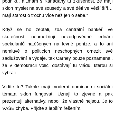
podniků, a „mám s Kanaďany tu zkušenost, že mají
sklon myslet na své sousedy a své děti ve větší šíři…
mají starost o trochu více než jen o sebe.“
Když se ho zeptali, zda centrální bankéři ve
skutečnosti neumožňují nezodpovědné jednání
spekulantů natěšených na levné peníze, a to ani
nemluvě o politicích neschopných omezit své
zadlužování a výdaje, tak Carney pouze poznamenal,
že v demokracii voliči dostávají tu vládu, kterou si
vybrali.
Vidíte to? Takhle mají moderní dominantní sociální
témata sklon fungovat. Uznají to zjevné a pak
prezentují alternativy, neboli že vlastně nejsou. Je to
VAŠE chyba. Přijďte s lepším řešením.