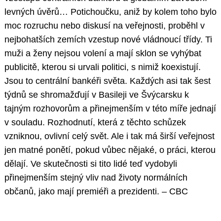
levných úvěrů… Potichoučku, aniž by kolem toho bylo
moc rozruchu nebo diskusí na veřejnosti, proběhl v
nejbohatších zemích vzestup nové vládnoucí třídy. Ti
muži a ženy nejsou volení a mají sklon se vyhýbat
publicitě, kterou si urvali politici, s nimiž koexistují.
Jsou to centrální bankéři světa. Každých asi tak šest
týdnů se shromažďují v Basileji ve Švýcarsku k
tajným rozhovorům a přinejmenším v této míře jednají
v souladu. Rozhodnutí, která z těchto schůzek
vzniknou, ovlivní celý svět. Ale i tak má širší veřejnost
jen matné ponětí, pokud vůbec nějaké, o práci, kterou
dělají. Ve skutečnosti si tito lidé teď vydobyli
přinejmenším stejný vliv nad životy normálních
občanů, jako mají premiéři a prezidenti. – CBC