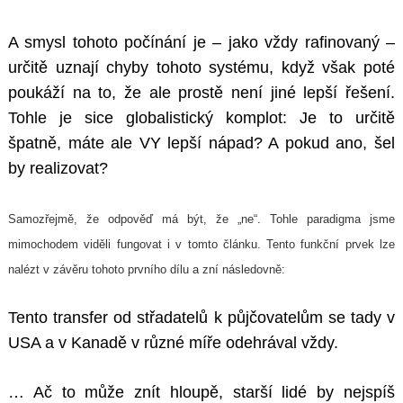
A smysl tohoto počínání je – jako vždy rafinovaný –
určitě uznají chyby tohoto systému, když však poté
poukáží na to, že ale prostě není jiné lepší řešení.
Tohle je sice globalistický komplot: Je to určitě
špatně, máte ale VY lepší nápad? A pokud ano, šel
by realizovat?
Samozřejmě, že odpověď má být, že „ne“. Tohle paradigma jsme
mimochodem viděli fungovat i v tomto článku. Tento funkční prvek lze
nalézt v závěru tohoto prvního dílu a zní následovně:
Tento transfer od střadatelů k půjčovatelům se tady v
USA a v Kanadě v různé míře odehrával vždy.
… Ač to může znít hloupě, starší lidé by nejspíš