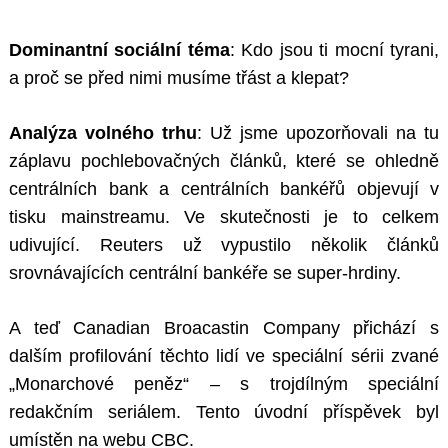
Dominantní sociální téma
: Kdo jsou ti mocní tyrani,
a proč se před nimi musíme třást a klepat?
Analýza volného trhu
: Už jsme upozorňovali na tu
záplavu pochlebovačných článků, které se ohledně
centrálních bank a centrálních bankéřů objevují v
tisku mainstreamu. Ve skutečnosti je to celkem
udivující. Reuters už vypustilo několik článků
srovnávajících centrální bankéře se super-hrdiny.
A teď Canadian Broacastin Company přichází s
dalším profilování těchto lidí ve speciální sérii zvané
„Monarchové peněz“ – s trojdílným speciální
redakčním seriálem. Tento úvodní příspěvek byl
umístěn na webu CBC.