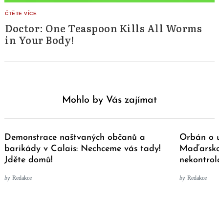
Doctor: One Teaspoon Kills All Worms
in Your Body!
Mohlo by Vás zajímat
Demonstrace naštvaných občanů a
Orbán o u
barikády v Calais: Nechceme vás tady!
Maďarsko
Jděte domů!
nekontrol
by
Redakce
by
Redakce