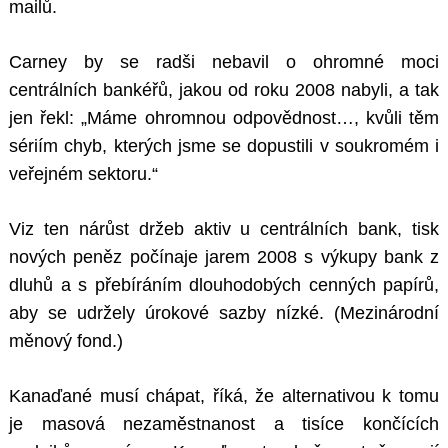
mailů.
Carney by se radši nebavil o ohromné moci
centrálních bankéřů, jakou od roku 2008 nabyli, a tak
jen řekl: „Máme ohromnou odpovědnost…, kvůli těm
sériím chyb, kterých jsme se dopustili v soukromém i
veřejném sektoru.“
Viz ten nárůst držeb aktiv u centrálních bank, tisk
nových peněz počínaje jarem 2008 s výkupy bank z
dluhů a s přebíráním dlouhodobých cenných papírů,
aby se udržely úrokové sazby nízké. (Mezinárodní
měnový fond.)
Kanaďané musí chápat, říká, že alternativou k tomu
je masová nezaměstnanost a tisíce končících