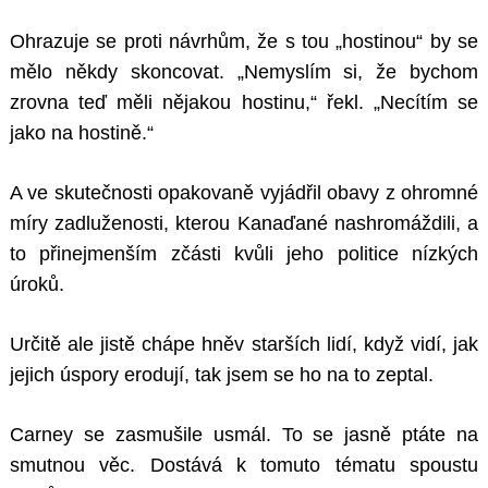
Ohrazuje se proti návrhům, že s tou „hostinou“ by se
mělo někdy skoncovat. „Nemyslím si, že bychom
zrovna teď měli nějakou hostinu,“ řekl. „Necítím se
jako na hostině.“
A ve skutečnosti opakovaně vyjádřil obavy z ohromné
míry zadluženosti, kterou Kanaďané nashromáždili, a
to přinejmenším zčásti kvůli jeho politice nízkých
úroků.
Určitě ale jistě chápe hněv starších lidí, když vidí, jak
jejich úspory erodují, tak jsem se ho na to zeptal.
Carney se zasmušile usmál. To se jasně ptáte na
smutnou věc. Dostává k tomuto tématu spoustu