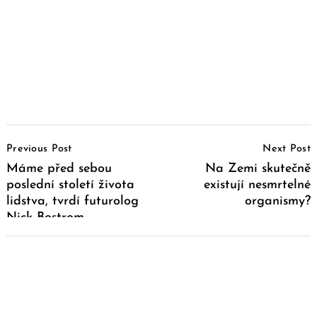
Post
Previous Post
Next Post
Navigation
Máme před sebou
Na Zemi skutečně
poslední století života
existují nesmrtelné
lidstva, tvrdí futurolog
organismy?
Nick Bostrom