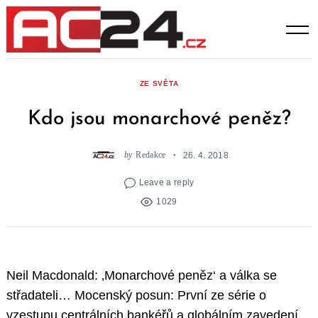
Skip
to
content
ZE SVĚTA
Kdo jsou monarchové peněz?
by
Redakce
26. 4. 2018
Leave a reply
1029
Neil Macdonald: ‚Monarchové peněz‘ a válka se
střadateli… Mocenský posun: První ze série o
vzestupu centrálních bankéřů a globálním zavedení