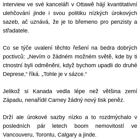
interview ve své kanceláři v Ottawě hájí kvantitativní
ulehčování jinde i svou politiku nízkých úrokových
sazeb, ač uznává, že je to břemeno pro penzisty a
střadatele.
Co se týče uvalení těchto řešení na bedra dobrých
poctivců: „Nevím o žádném možném světě, kde by ti
ctnostní byli odměněni, když bychom upadli do druhé
Deprese,“ říká. „Tohle je v sázce.“
Jelikož si Kanada vedla lépe než většina zemí
Západu, nenařídil Carney žádný nový tisk peněz.
Drží ale úrokové sazby nízko a to rozdmýchalo v
posledních pár letech boom nemovitostí ve
Vancouveru, Torontu, Calgary a jinde.