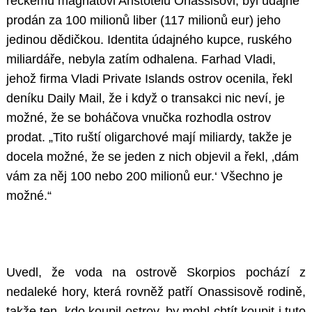
řeckému magnátovi Aristotelu Onassisovi, byl údajně
prodán za 100 milionů liber (117 milionů eur) jeho
jedinou dědičkou. Identita údajného kupce, ruského
miliardáře, nebyla zatím odhalena. Farhad Vladi,
jehož firma Vladi Private Islands ostrov ocenila, řekl
deníku Daily Mail, že i když o transakci nic neví, je
možné, že se boháčova vnučka rozhodla ostrov
prodat. „Tito ruští oligarchové mají miliardy, takže je
docela možné, že se jeden z nich objevil a řekl, ‚dám
vám za něj 100 nebo 200 milionů eur.‘ Všechno je
možné.“
Uvedl, že voda na ostrově Skorpios pochází z
nedaleké hory, která rovněž patří Onassisově rodině,
takže ten, kdo koupil ostrov, by mohl chtít koupit i tuto