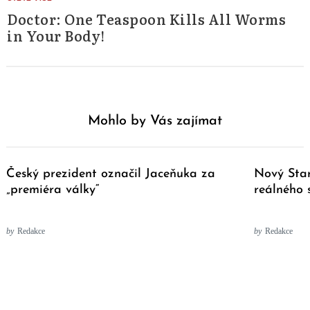
Doctor: One Teaspoon Kills All Worms
in Your Body!
Mohlo by Vás zajímat
Český prezident označil Jaceňuka za
Nový Star
„premiéra války“
reálného 
by
Redakce
by
Redakce