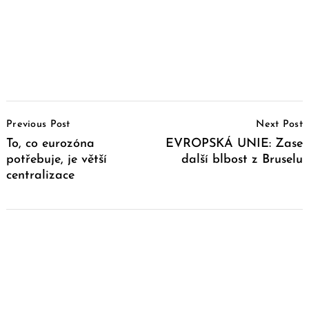
Post
Previous Post
Next Post
Navigation
To, co eurozóna
EVROPSKÁ UNIE: Zase
potřebuje, je větší
další blbost z Bruselu
centralizace