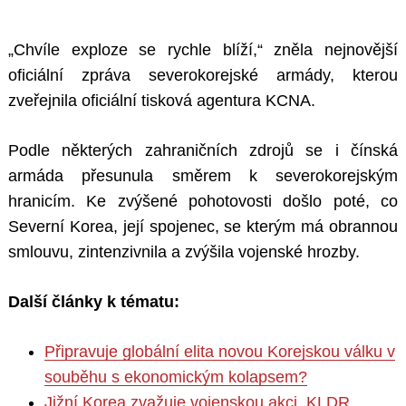
„Chvíle exploze se rychle blíží,“ zněla nejnovější
oficiální zpráva severokorejské armády, kterou
zveřejnila oficiální tisková agentura KCNA.
Podle některých zahraničních zdrojů se i čínská
armáda přesunula směrem k severokorejským
hranicím. Ke zvýšené pohotovosti došlo poté, co
Severní Korea, její spojenec, se kterým má obrannou
smlouvu, zintenzivnila a zvýšila vojenské hrozby.
Další články k tématu:
Připravuje globální elita novou Korejskou válku v
souběhu s ekonomickým kolapsem?
Jižní Korea zvažuje vojenskou akci, KLDR