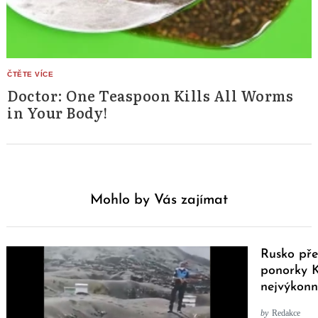
Doctor: One Teaspoon Kills All Worms
in Your Body!
Mohlo by Vás zajímat
Rusko pře
ponorky K
nejvýkonn
by
Redakce