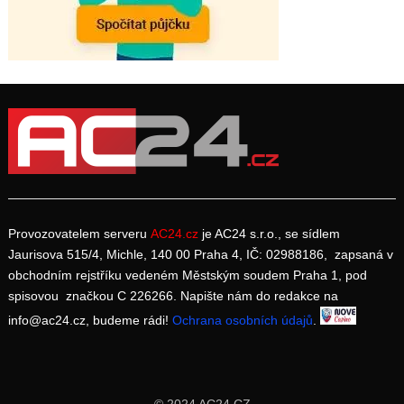
Provozovatelem serveru
AC24.cz
je AC24 s.r.o., se sídlem
Jaurisova 515/4, Michle, 140 00 Praha 4, IČ: 02988186, zapsaná v
obchodním rejstříku vedeném Městským soudem Praha 1, pod
spisovou značkou C 226266. Napište nám do redakce na
info@ac24.cz, budeme rádi!
Ochrana osobních údajů
.