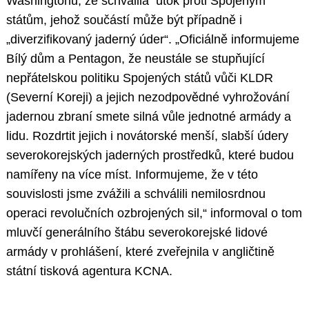
Washingtonu, že schválila útok proti Spojeným
státům, jehož součástí může být případně i
„diverzifikovaný jaderný úder“. „Oficiálně informujeme
Bílý dům a Pentagon, že neustále se stupňující
nepřátelskou politiku Spojených států vůči KLDR
(Severní Koreji) a jejich nezodpovědné vyhrožování
jadernou zbraní smete silná vůle jednotné armády a
lidu. Rozdrtit jejich i novátorské menší, slabší údery
severokorejských jaderných prostředků, které budou
namířeny na více míst. Informujeme, že v této
souvislosti jsme zvážili a schválili nemilosrdnou
operaci revolučních ozbrojených sil,“ informoval o tom
mluvčí generálního štábu severokorejské lidové
armády v prohlášení, které zveřejnila v angličtině
státní tisková agentura KCNA.