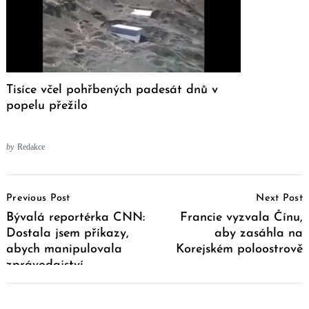
Tisíce včel pohřbených padesát dnů v
popelu přežilo
by
Redakce
Post
Previous Post
Next Post
Navigation
Bývalá reportérka CNN:
Francie vyzvala Čínu,
Dostala jsem příkazy,
aby zasáhla na
abych manipulovala
Korejském poloostrově
zprávodajství