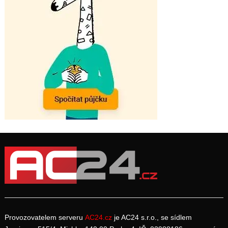
Provozovatelem serveru
AC24.cz
je AC24 s.r.o., se sídlem