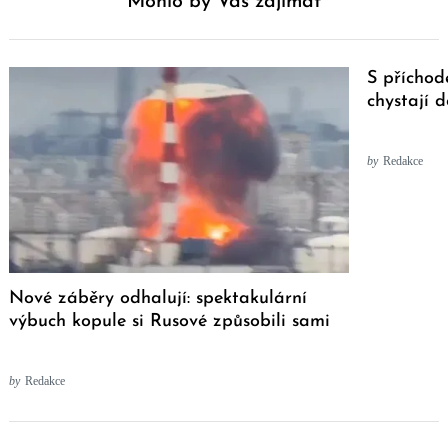
Mohlo by Vás zajímat
S přícho
chystají 
by
Redakce
Nové záběry odhalují: spektakulární
výbuch kopule si Rusové způsobili sami
by
Redakce
Post