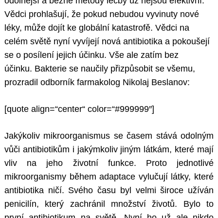
odolnější a běžné metody léčby už nejsou efektivní.
Vědci prohlašují, že pokud nebudou vyvinuty nové
léky, může dojít ke globální katastrofě. Vědci na
celém světě nyní vyvíjejí nová antibiotika a pokoušejí
se o posílení jejich účinku. Vše ale zatím bez
účinku. Bakterie se naučily přizpůsobit se všemu,
prozradil odborník farmakolog Nikolaj Beslanov:
[quote align=“center“ color=“#999999″]
Jakýkoliv mikroorganismus se časem stává odolným
vůči antibiotikům i jakýmkoliv jiným látkám, které mají
vliv na jeho životní funkce. Proto jednotlivé
mikroorganismy během adaptace vylučují látky, které
antibiotika ničí. Svého času byl velmi široce užíván
penicilín, který zachránil množství životů. Bylo to
první antibiotikum na světě. Nyní ho už ale nikdo