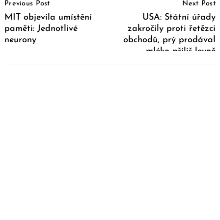
Previous Post
Next Post
Navigation
MIT objevila umístění
USA: Státní úřady
paměti: Jednotlivé
zakročily proti řetězci
neurony
obchodů, prý prodával
mléko příliš levně