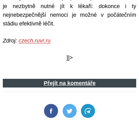
je nezbytně nutné jít k lékaři: dokonce i ty
nejnebezpečnější nemoci je možné v počátečním
stádiu efektivně léčit.
Zdroj:
czech.ruvr.ru
]]>
Přejít na komentáře
Facebook
Twitter
Telegram