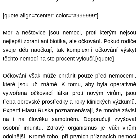
[quote align=“center“ color=“#999999″]
Mor a neštovice jsou nemoci, proti kterým nejsou
nejlepší zbraní antibiotika, ale očkování. Pokud rodiče
svoje děti naočkují, tak komplexní očkování výskyt
těchto nemocí na sto procent vyloučí.[/quote]
Očkování však může chránit pouze před nemocemi,
které jsou už známé. K tomu, aby byla operativně
vytvořena očkovací látka proti novým virům, jsou
třeba obrovské prostředky a roky klinických výzkumů.
Experti Hlasu Ruska poznamenávají, že mnohé závisí
na i na člověku samotném. Doporučují zvyšovat
osobní imunitu. Zdravý organismus je vůči virům
odolnější. Kromě toho, při prvních příznacích nemoci