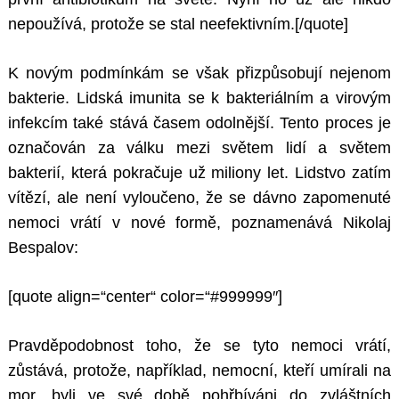
nepoužívá, protože se stal neefektivním.[/quote]
K novým podmínkám se však přizpůsobují nejenom
bakterie. Lidská imunita se k bakteriálním a virovým
infekcím také stává časem odolnější. Tento proces je
označován za válku mezi světem lidí a světem
bakterií, která pokračuje už miliony let. Lidstvo zatím
vítězí, ale není vyloučeno, že se dávno zapomenuté
nemoci vrátí v nové formě, poznamenává Nikolaj
Bespalov:
[quote align=“center“ color=“#999999″]
Pravděpodobnost toho, že se tyto nemoci vrátí,
zůstává, protože, například, nemocní, kteří umírali na
mor, byli ve své době pohřbíváni do zvláštních