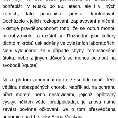
pohřebišť. V Rusku po 90. letech, ale i v jiných
zemích, tato pohřebiště přestali kontrolovat.
Docházelo k jejich rozkopávání, zaplavování a ničení.
Existuje pravděpodobnost toho, že se odtud mohou
mikroby uvolnit a rozšířit se. Rozhodně jsou kultury
těchto mikrobů uskladněny ve zvláštních laboratořích.
Není vyloučeno, že v případě chyby, teroristického
útoku, nebo z jiných důvodů se mohou ocitnout na
svobodě.[/quote]
Nelze při tom zapomínat na to, že se lidé naučili léčit
většinu nebezpečných chorob. Například, na ochranu
před morem nebo neštovicemi, jejichž opětovný
výskyt někteří vědci předpokládají, je znovu nutné
zavést povinné očkování. Je o tom přesvědčena
odbornice na trh s léky Elena Volskaja: