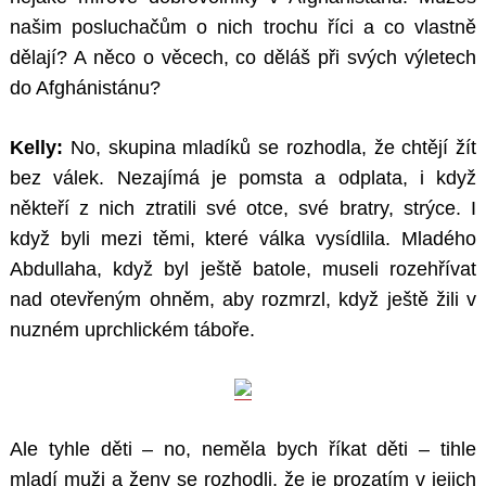
našim posluchačům o nich trochu říci a co vlastně
dělají? A něco o věcech, co děláš při svých výletech
do Afghánistánu?
Kelly:
No, skupina mladíků se rozhodla, že chtějí žít
bez válek. Nezajímá je pomsta a odplata, i když
někteří z nich ztratili své otce, své bratry, strýce. I
když byli mezi těmi, které válka vysídlila. Mladého
Abdullaha, když byl ještě batole, museli rozehřívat
nad otevřeným ohněm, aby rozmrzl, když ještě žili v
nuzném uprchlickém táboře.
Ale tyhle děti – no, neměla bych říkat děti – tihle
mladí muži a ženy se rozhodli, že je prozatím v jejich