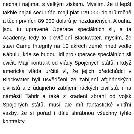
nechají najímat s velkým ziskem. Myslím, že ti lepší
takhle najati securiťáci mají plat 129 000 dolarů ročně
a těch prvních 89 000 dolarů je nezdaněných. A ouha,
jsou tu upravené Operace speciálních sil, a ta
Academy, tedy to převtělení Blackwater, myslím, že
staví Camp Integrity na 10 akrech země hned vedle
Kábulu, kde se budou lidi pro Operace speciálních sil
cvičit. Mají kontrakt od vlády Spojených států, i když
americká vláda určitě ví, že jejich předchůdci v
Blackwater byli usvědčeni ze zabíjení afghánských
civilistů a z údajného zabíjení iráckých civilistů, i na
náměstí Tahrir a také z kradení zbraní od vojsk
Spojených států, musí ale mít fantastické vnitřní
vazby, že si pořád i dále shrábnou všechny tyhle
kontrakty.