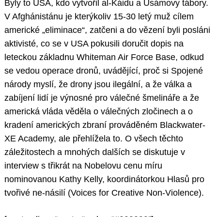
Byly to USA, kdo vytvořil al-Káidu a Usámovy tábory.
V Afghánistánu je kterýkoliv 15-30 letý muž cílem
americké „eliminace“, zatčeni a do vězení byli posláni
aktivisté, co se v USA pokusili doručit dopis na
leteckou základnu Whiteman Air Force Base, odkud
se vedou operace dronů, uvádějící, proč si Spojené
národy myslí, že drony jsou ilegální, a že válka a
zabíjení lidí je výnosné pro válečné šmelináře a že
americká vláda věděla o válečných zločinech a o
kradení amerických zbraní prováděném Blackwater-
XE Academy, ale přehlížela to. O všech těchto
záležitostech a mnohých dalších se diskutuje v
interview s třikrát na Nobelovu cenu míru
nominovanou Kathy Kelly, koordinátorkou Hlasů pro
tvořivé ne-násilí (Voices for Creative Non-Violence).