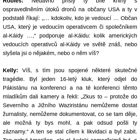
Robles:
Nedávno přišly ty bílé knihy s
ospravedlněním útoků dronů na občany USA a ty v
podstatě říkají: „… kdokoliv, kdo je vedoucí … Občan
USA, který je vedoucím operativcem či společníkem
al-Káidy …,“ podporuje al-Káidu: kolik amerických
vedoucích operativců al-Káidy ve světě znáš, nebo
slyšela jsi o nějakém, nebo o něm víš?
Kelly:
Víš, s tím jsou spojené některé skutečné
tragédie. Byl jeden 16-letý kluk, který odjel do
Pákistánu na konferenci a na té konferenci těmto
mladíkům dali kamery a řekli: „Zkus to – protože do
Severního a Jižního Waziristánu nemůžeme dostat
žurnalisty, nemůžeme dokumentovat, co se tam děje,
ale možná ty bys mohl, a pak odsud pošli ty
záznamy.“ A ten se stal cílem k likvidaci a byl zabit.