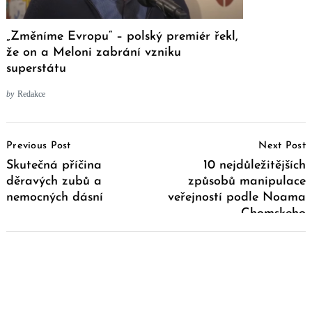
„Změníme Evropu“ – polský premiér řekl,
že on a Meloni zabrání vzniku
superstátu
by
Redakce
Post
Previous Post
Next Post
Navigation
Skutečná příčina
10 nejdůležitějších
děravých zubů a
způsobů manipulace
nemocných dásní
veřejností podle Noama
Chomskeho