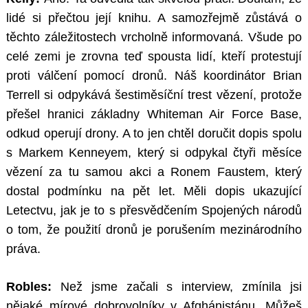
lidé si přečtou její knihu. A samozřejmě zůstává o
těchto záležitostech vrcholně informovaná. Všude po
celé zemi je zrovna teď spousta lidí, kteří protestují
proti válčení pomocí dronů. Náš koordinátor Brian
Terrell si odpykává šestiměsíční trest vězení, protože
přešel hranici základny Whiteman Air Force Base,
odkud operují drony. A to jen chtěl doručit dopis spolu
s Markem Kenneyem, který si odpykal čtyři měsíce
vězení za tu samou akci a Ronem Faustem, který
dostal podmínku na pět let. Měli dopis ukazující
Letectvu, jak je to s přesvědčením Spojených národů
o tom, že použití dronů je porušením mezinárodního
práva.
Robles:
Než jsme začali s interview, zmínila jsi
nějaké mírové dobrovolníky v Afghánistánu. Můžeš