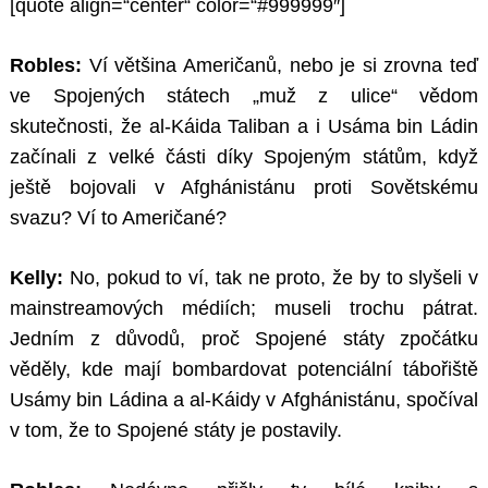
[quote align=“center“ color=“#999999″]
Robles:
Ví většina Američanů, nebo je si zrovna teď
ve Spojených státech „muž z ulice“ vědom
skutečnosti, že al-Káida Taliban a i Usáma bin Ládin
začínali z velké části díky Spojeným státům, když
ještě bojovali v Afghánistánu proti Sovětskému
svazu? Ví to Američané?
Kelly:
No, pokud to ví, tak ne proto, že by to slyšeli v
mainstreamových médiích; museli trochu pátrat.
Jedním z důvodů, proč Spojené státy zpočátku
věděly, kde mají bombardovat potenciální tábořiště
Usámy bin Ládina a al-Káidy v Afghánistánu, spočíval
v tom, že to Spojené státy je postavily.