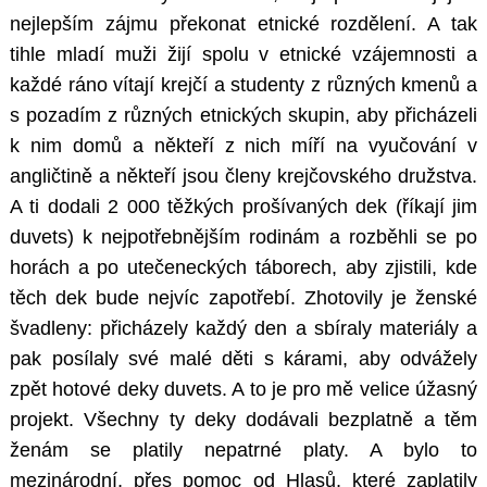
nejlepším zájmu překonat etnické rozdělení. A tak
tihle mladí muži žijí spolu v etnické vzájemnosti a
každé ráno vítají krejčí a studenty z různých kmenů a
s pozadím z různých etnických skupin, aby přicházeli
k nim domů a někteří z nich míří na vyučování v
angličtině a někteří jsou členy krejčovského družstva.
A ti dodali 2 000 těžkých prošívaných dek (říkají jim
duvets) k nejpotřebnějším rodinám a rozběhli se po
horách a po utečeneckých táborech, aby zjistili, kde
těch dek bude nejvíc zapotřebí. Zhotovily je ženské
švadleny: přicházely každý den a sbíraly materiály a
pak posílaly své malé děti s kárami, aby odvážely
zpět hotové deky duvets. A to je pro mě velice úžasný
projekt. Všechny ty deky dodávali bezplatně a těm
ženám se platily nepatrné platy. A bylo to
mezinárodní, přes pomoc od Hlasů, které zaplatily