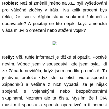
Robles:
Než si změnili jméno na XE, byli vyšetřováni
pro válečné zločiny v Iráku. Na kolik procent bys
řekla, že jsou v Afghánistánu soukromí žoldnéři a
dodavatelé? A počítají se tito nějak, když americká
vláda mluví o omezení nebo stažení vojsk?
Search
for:
Kelly:
Víš, tuhle informaci je těžké si opatřit. Poctivě
nevím. Vůbec jsem v sousedství, kde jsem byla, lidi
ze Západu neviděla, když jsem chodila po městě. To
je divné, protože když jste na letišti, vidíte spoustu
Západníků a většina z nich vypadá, že je nějak
spojená s vojenskými nebo bezpečnostními
skupinami. Neznám ale ta čísla. Myslím, že i CIA
musí mít spoustu a spoustu operativců a ti nemusí