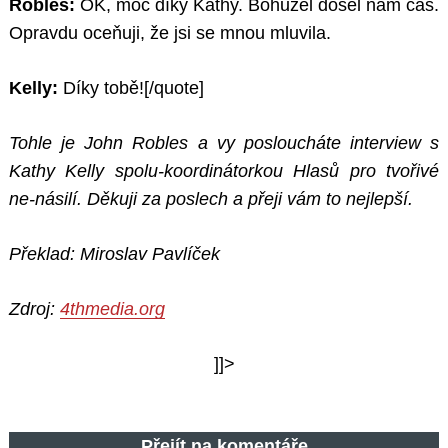
Robles:
OK, moc díky
Kathy. Bohužel došel nám čas.
Opravdu oceňuji, že jsi se mnou mluvila.
Kelly:
Díky tobě!
[/quote]
Tohle je John Robles a vy posloucháte interview s
Kathy Kelly spolu-koordinátorkou Hlasů pro tvořivé
ne-násilí. Děkuji za poslech a přeji vám to nejlepší.
Překlad: Miroslav Pavlíček
Zdroj:
4thmedia.org
]]>
Přejít na komentáře