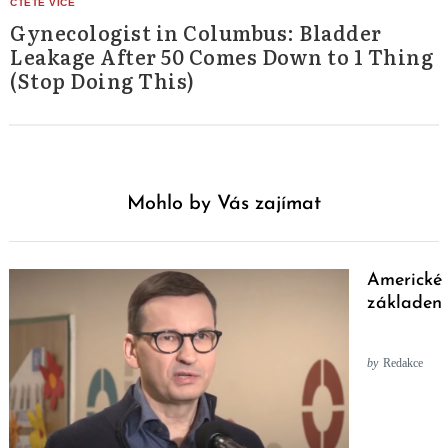
Gynecologist in Columbus: Bladder
Leakage After 50 Comes Down to 1 Thing
(Stop Doing This)
Mohlo by Vás zajímat
Americké 
základen 
by
Redakce