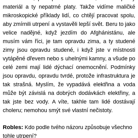
materiál a ty nepatrné platy. Takže vidíme maličké
mikroskopické příklady lidí, co chtějí pracovat spolu,
aby zmírnili utrpení a vystavěli lepší svět. Beru to jako
velice nadějné, když jezdím do Afghánistánu, ale
musím vám říci, je tam opravdu zima, a ty studené
zimy jsou opravdu studené, i když jste v místnosti
vytápěné dřevem nebo s uhelnými kamny, a všude po
celé zemi mají lidé dýchací onemocnění. Podmínky
jsou opravdu, opravdu tvrdé, protože infrastruktura je
tak strašná. Myslím, že vypadává elektřina a voda
může být závislá na dobrých dodávkách elektřiny, a
tak jste bez vody. A víte, takhle tam lidé dostávají
choleru; nemohou smýt své vlastní nečistoty.
Robles:
Kdo podle tvého názoru způsobuje všechno
tohle utrpení?