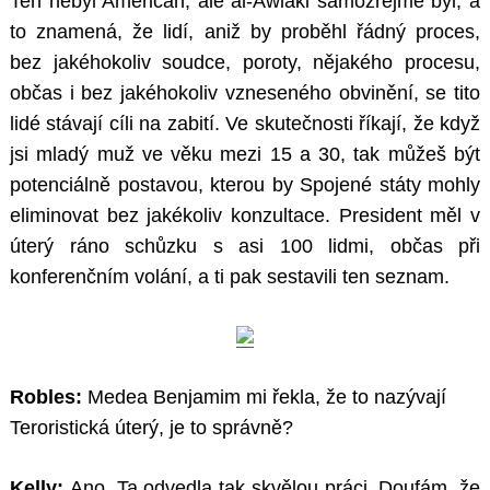
Ten nebyl Američan, ale al-Awlaki samozřejmě byl, a
to znamená, že lidí, aniž by proběhl řádný proces,
bez jakéhokoliv soudce, poroty, nějakého procesu,
občas i bez jakéhokoliv vzneseného obvinění, se tito
lidé stávají cíli na zabití. Ve skutečnosti říkají, že když
jsi mladý muž ve věku mezi 15 a 30, tak můžeš být
potenciálně postavou, kterou by Spojené státy mohly
eliminovat bez jakékoliv konzultace. President měl v
úterý ráno schůzku s asi 100 lidmi, občas při
konferenčním volání, a ti pak sestavili ten seznam.
Robles:
Medea Benjamim mi řekla, že to nazývají
Teroristická úterý, je to správně?
Kelly:
Ano. Ta odvedla tak skvělou práci. Doufám, že