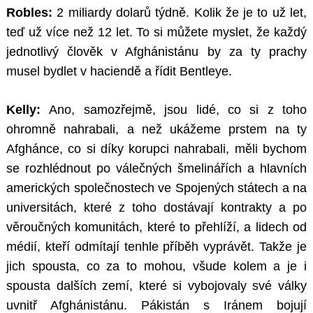
Robles:
2 miliardy dolarů týdně. Kolik že je to už let,
teď už více než 12 let. To si můžete myslet, že každý
jednotlivý člověk v Afghánistánu by za ty prachy
musel bydlet v haciendě a řídit Bentleye.
Kelly:
Ano, samozřejmě, jsou lidé, co si z toho
ohromně nahrabali, a než ukážeme prstem na ty
Afghánce, co si díky korupci nahrabali, měli bychom
se rozhlédnout po válečných šmelinářích a hlavních
amerických společnostech ve Spojených státech a na
universitách, které z toho dostávají kontrakty a po
věroučných komunitách, které to přehlíží, a lidech od
médií, kteří odmítají tenhle příběh vyprávět. Takže je
jich spousta, co za to mohou, všude kolem a je i
spousta dalších zemí, které si vybojovaly své války
uvnitř Afghánistánu. Pákistán s Iránem bojují