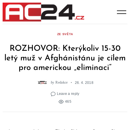
Skip
to
content
ZE SVĚTA
ROZHOVOR: Kterýkoliv 15-30
letý muž v Afghánistánu je cílem
pro americkou „eliminaci“
by
Redakce
26. 4. 2018
Leave a reply
465