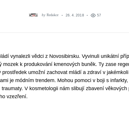
by
Redakce
26. 4. 2018
57
ládí vynalezli vědci z Novosibirsku. Vyvinuli unikátní pří
ký mozek k produkování kmenových buněk. Ty zase rege
 prostředek umožní zachovat mládí a zdraví v jakémkoli
mi je módním trendem. Mohou pomoci v boji s infarkty
i traumaty. V kosmetologii nám slibují zbavení věkových 
ho vzezření.