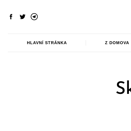
Skip
to
content
Facebook
Twitter
Telegram
HLAVNÍ STRÁNKA
Z DOMOVA
Sk