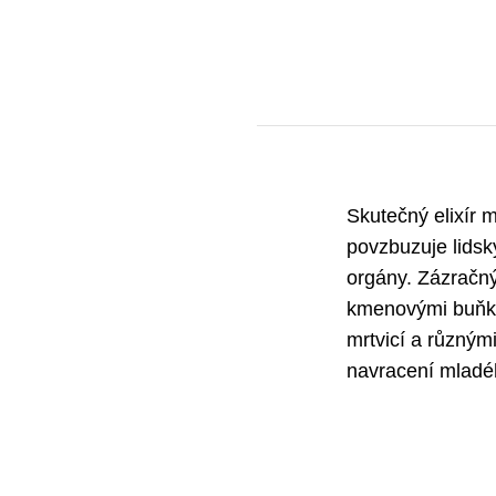
Skutečný elixír m
povzbuzuje lids
orgány. Zázračný
kmenovými buňka
mrtvicí a různým
navracení mladé