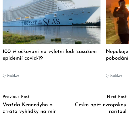
100 % očkovaní na výletní lodi zasaženi
Nepokoje 
epidemií covid-19
pobodání 
by
Redakce
by
Redakce
Post
Previous Post
Next Post
Navigation
Vražda Kennedyho a
Česko opět evropskou
ztráta vyhlídky na mír
raritou!