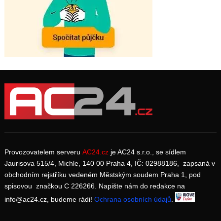
Provozovatelem serveru
AC24.cz
je AC24 s.r.o., se sídlem
Jaurisova 515/4, Michle, 140 00 Praha 4, IČ: 02988186, zapsaná v
obchodním rejstříku vedeném Městským soudem Praha 1, pod
spisovou značkou C 226266. Napište nám do redakce na
info@ac24.cz, budeme rádi!
Ochrana osobních údajů
.