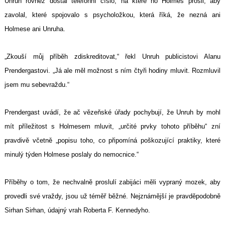
Unruh rovněž dostal telefonní číslo, na které ho Holmes prosil, aby
zavolal, které spojovalo s psycholožkou, která říká, že nezná ani
Holmese ani Unruha.
„Zkouší můj příběh zdiskreditovat,“ řekl Unruh publicistovi Alanu
Prendergastovi. „Já ale měl možnost s ním čtyři hodiny mluvit. Rozmluvil
jsem mu sebevraždu.“
Prendergast uvádí, že ač vězeňské úřady pochybují, že Unruh by mohl
mít příležitost s Holmesem mluvit, „určité prvky tohoto příběhu“ zní
pravdivě včetně „popisu toho, co připomíná poškozující praktiky, které
minulý týden Holmese poslaly do nemocnice.“
Příběhy o tom, že nechvalně proslulí zabijáci měli vypraný mozek, aby
provedli své vraždy, jsou už téměř běžné. Nejznámější je pravděpodobně
Sirhan Sirhan, údajný vrah Roberta F. Kennedyho.