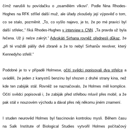
čímž narušili tu povídačku o „osamělém vlkovi“. Podle Nina Rhodes-
Hoghes na RFK střílel další muž, ale úřady zkoušely její výpověď o tom,
co se stalo, pozměnit. „To, co vyšlo najevo, je to, že po mé pravici byl
další střelec,“ říká Rhodes-Hughes
v interview s CNN
. „Ta pravda už byla
řečena. Už ji nelze zakrýt.“
Advokáti Sirhana rovněž přednesli důkaz
, že
„při té vraždě pálily dvě zbraně a že to nebyl Sirhanův revolver, který
Kennedyho střelil.“
Podobné je to v případě Holmese,
očití svědci popisovali dva střelce
a
uváděli, že jeden z kanystrů benzinu byl shozen z druhé strany kina, než
kde ten zabiják stál. Rovněž se naznačovalo, že Holmes měl komplice.
Očití svědci popisovali i, že zabiják před střelbou mluvil přes mobil, a že
pak stál v nouzovém východu a dával přes něj někomu jiném znamení.
I studen neurověd Holmes byl fascinován kontrolou mysli. Během času
na Salk Institute of Biological Studies vytvořil Holmes počítačový