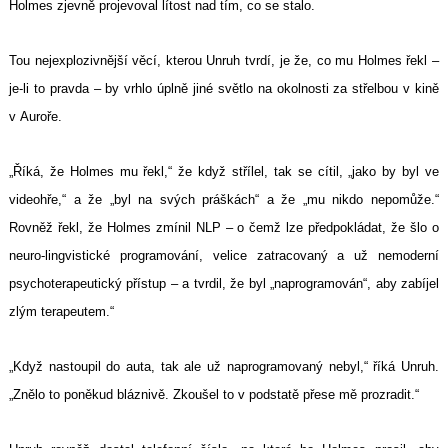
Holmes zjevně projevoval lítost nad tím, co se stalo.
Tou nejexplozivnější věcí, kterou Unruh tvrdí, je že, co mu Holmes řekl –
je-li to pravda – by vrhlo úplně jiné světlo na okolnosti za střelbou v kině
v Auroře.
„Říká, že Holmes mu řekl,“ že když střílel, tak se cítil, „jako by byl ve
videohře,“ a že „byl na svých práškách“ a že „mu nikdo nepomůže.“
Rovněž řekl, že Holmes zmínil NLP – o čemž lze předpokládat, že šlo o
neuro-lingvistické programování, velice zatracovaný a už nemoderní
psychoterapeutický přístup – a tvrdil, že byl „naprogramován“, aby zabíjel
zlým terapeutem.“
„Když nastoupil do auta, tak ale už naprogramovaný nebyl,“ říká Unruh.
„Znělo to poněkud bláznivě. Zkoušel to v podstatě přese mě prozradit.“