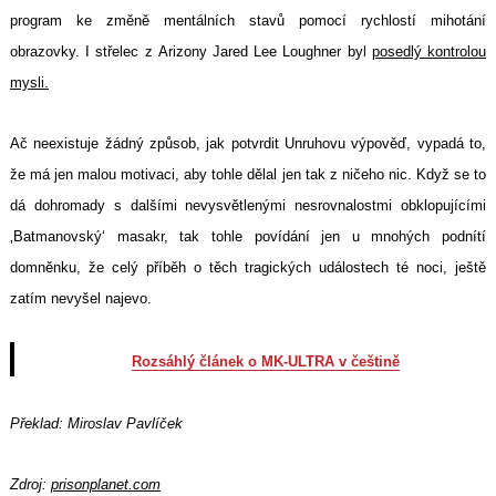
program ke změně mentálních stavů pomocí rychlostí mihotání
obrazovky. I střelec z Arizony Jared Lee Loughner byl
posedlý kontrolou
mysli.
Ač neexistuje žádný způsob, jak potvrdit Unruhovu výpověď, vypadá to,
že má jen malou motivaci, aby tohle dělal jen tak z ničeho nic. Když se to
dá dohromady s dalšími nevysvětlenými nesrovnalostmi obklopujícími
‚Batmanovský‘ masakr, tak tohle povídání jen u mnohých podnítí
domněnku, že celý příběh o těch tragických událostech té noci, ještě
zatím nevyšel najevo.
Rozsáhlý článek o MK-ULTRA v češtině
Překlad: Miroslav Pavlíček
Zdroj:
prisonplanet.com