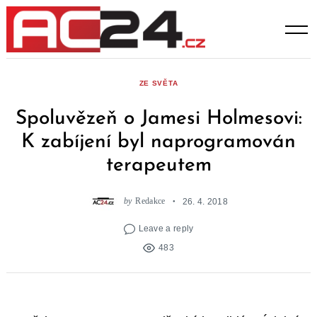
Skip
to
content
ZE SVĚTA
Spoluvězeň o Jamesi Holmesovi:
K zabíjení byl naprogramován
terapeutem
by
Redakce
26. 4. 2018
Leave a reply
483