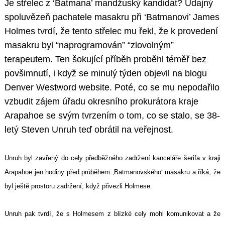
Je střelec z ‘Batmana’ mandžuský kandidát? Údajný
spoluvězeň pachatele masakru při ‘Batmanovi’ James
Holmes tvrdí, že tento střelec mu řekl, že k provedení
masakru byl “naprogramován” “zlovolným”
terapeutem. Ten šokující příběh proběhl téměř bez
povšimnutí, i když se minulý týden objevil na blogu
Denver Westword website. Poté, co se mu nepodařilo
vzbudit zájem úřadu okresního prokurátora kraje
Arapahoe se svým tvrzením o tom, co se stalo, se 38-
letý Steven Unruh teď obrátil na veřejnost.
Unruh byl zavřený do cely předběžného zadržení kanceláře šerifa v kraji
Arapahoe jen hodiny před průběhem ‚Batmanovského‘ masakru a říká, že
byl ještě prostoru zadržení, když přivezli Holmese.
Unruh pak tvrdí, že s Holmesem z blízké cely mohl komunikovat a že