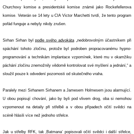
Churchovy komise a presidentské komise známé jako Rockefellerova
komise. Veterán se 14 lety u CIA Victor Marchetti tvrdí, že tento program
pořád funguje a nebyly nikdy zrušen.
Sirhan Sirhan byl
podle svého advokáta
„nedobrovolným účastníkem při
spáchání tohoto zločinu, protože byl podroben propracovanému hypno-
programování a technikám implantace vzpomínek, které mu v okamžiku
páchání zločinu znemožnily vědomě kontrolovat své myšlení a jednání,“ a
sloužil pouze k odvedení pozornosti od skutečného vraha.
Paralely mezi Sirhanem Sirhanem a Jamesem Holmesem jsou alarmující.
U obou popisují chování, jako by byli pod vlivem drog, oba si nemohou
vzpomenout na detaily při střelbě a v obou případech očití svědci na
scéně hlásili více než jednoho střelce.
Jak u střelby RFK, tak ‚Batmana‘ popisovali očití svědci i další střelce,