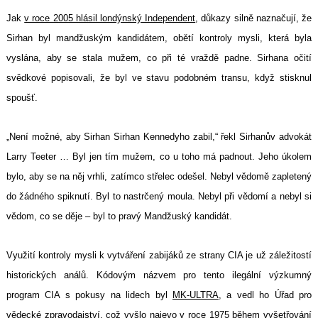
Jak
v roce 2005 hlásil londýnský Independent
, důkazy silně naznačují, že
Sirhan byl mandžuským kandidátem, obětí kontroly mysli, která byla
vyslána, aby se stala mužem, co při té vraždě padne. Sirhana očití
svědkové popisovali, že byl ve stavu podobném transu, když stisknul
spoušť.
„Není možné, aby Sirhan Sirhan Kennedyho zabil,“ řekl Sirhanův advokát
Larry Teeter … Byl jen tím mužem, co u toho má padnout. Jeho úkolem
bylo, aby se na něj vrhli, zatímco střelec odešel. Nebyl vědomě zapletený
do žádného spiknutí. Byl to nastrčený moula. Nebyl při vědomí a nebyl si
vědom, co se děje – byl to pravý Mandžuský kandidát.
Využití kontroly mysli k vytváření zabijáků ze strany CIA je už záležitostí
historických análů. Kódovým názvem pro tento ilegální výzkumný
program CIA s pokusy na lidech byl
MK-ULTRA
, a vedl ho Úřad pro
vědecké zpravodajství, což vyšlo najevo v roce 1975 během vyšetřování