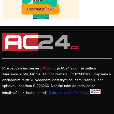
Provozovatelem serveru
AC24.cz
je AC24 s.r.o., se sídlem
Jaurisova 515/4, Michle, 140 00 Praha 4, IČ: 02988186, zapsaná v
obchodním rejstříku vedeném Městským soudem Praha 1, pod
spisovou značkou C 226266. Napište nám do redakce na
info@ac24.cz, budeme rádi!
Ochrana osobních údajů
.