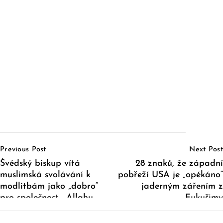
Post
Previous Post
Next Post
Navigation
Švédský biskup vítá
28 znaků, že západní
muslimská svolávání k
pobřeží USA je „opékáno“
modlitbám jako „dobro“
jaderným zářením z
pro společnost. „Allahu
Fukušimy
Akbar“ povoleno