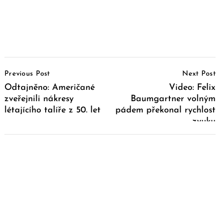
Post
Previous Post
Next Post
Navigation
Odtajněno: Američané
Video: Felix
zveřejnili nákresy
Baumgartner volným
létajícího talíře z 50. let
pádem překonal rychlost
zvuku