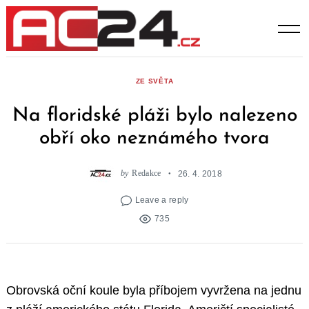
Skip
to
content
ZE SVĚTA
Na floridské pláži bylo nalezeno
obří oko neznámého tvora
by
Redakce
26. 4. 2018
Leave a reply
735
Obrovská oční koule byla příbojem vyvržena na jednu