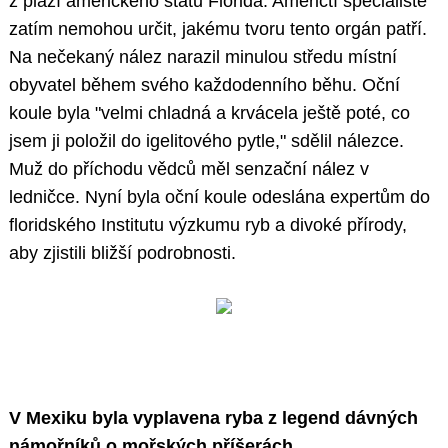
z pláží amerického státu Florida. Američtí specialisté
zatím nemohou určit, jakému tvoru tento orgán patří.
Na nečekaný nález narazil minulou středu místní
obyvatel během svého každodenního běhu. Oční
koule byla "velmi chladná a krvácela ještě poté, co
jsem ji položil do igelitového pytle," sdělil nálezce.
Muž do příchodu vědců měl senzační nález v
ledničce. Nyní byla oční koule odeslána expertům do
floridského Institutu výzkumu ryb a divoké přírody,
aby zjistili bližší podrobnosti.
V Mexiku byla vyplavena ryba z legend dávných
námořníků o mořských příšerách