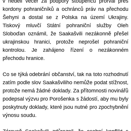
v neděli večer za podpory stoupenců prorval přes
kordony pohraničníků a ochránců práv na přechodu
Šehyni a dostal se z Polska na území Ukrajiny.
Tiskový mluvčí Státní pohraniční služby Oleh
Sloboďan oznámil, že Saakašvili nezákonně přešel
ukrajinskou hranici, protože neprošel pohraniční
kontrolou. Je zahájeno řízení o nezákonném
přechodu hranice.
Co se týká odebrání občanství, tak na toto rozhodnutí
zatím podle slov Saakašviliho nemůže podat stížnost,
protože nemá žádné doklady. Za přítomnosti novinářů
podepsal výzvu pro Porošenka s žádostí, aby mu byly
poskytnuty doklady, které jsou nutné pro zpochybnění
výnosu soudu.