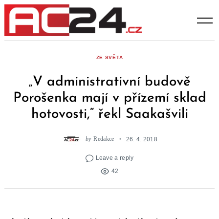
Skip
to
content
ZE SVĚTA
„V administrativní budově
Porošenka mají v přízemí sklad
hotovosti,“ řekl Saakašvili
by
Redakce
26. 4. 2018
Leave a reply
42