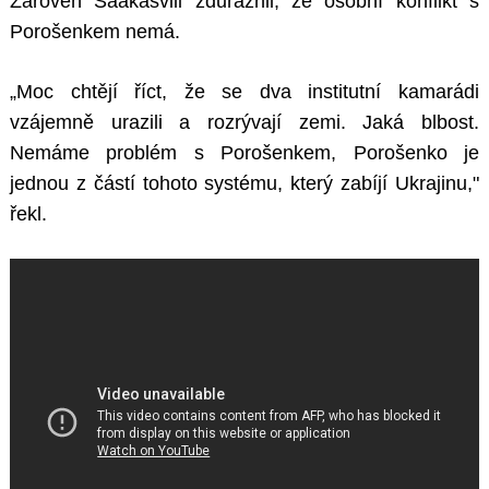
Zároveň Saakašvili zdůraznil, že osobní konflikt s
Porošenkem nemá.
„Moc chtějí říct, že se dva institutní kamarádi
vzájemně urazili a rozrývají zemi. Jaká blbost.
Nemáme problém s Porošenkem, Porošenko je
jednou z částí tohoto systému, který zabíjí Ukrajinu,"
řekl.