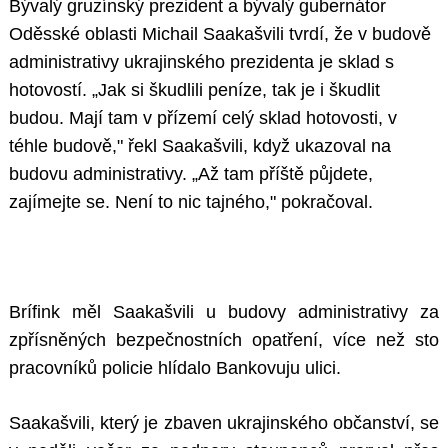
Bývalý gruzínský prezident a bývalý gubernátor
Oděsské oblasti Michail Saakašvili tvrdí, že v budově
administrativy ukrajinského prezidenta je sklad s
hotovostí. „Jak si škudlili peníze, tak je i škudlit
budou. Mají tam v přízemí celý sklad hotovosti, v
téhle budově," řekl Saakašvili, když ukazoval na
budovu administrativy. „Až tam příště půjdete,
zajímejte se. Není to nic tajného," pokračoval.
Brífink měl Saakašvili u budovy administrativy za
zpřísněných bezpečnostních opatření, více než sto
pracovníků policie hlídalo Bankovuju ulici.
Saakašvili, který je zbaven ukrajinského občanství, se