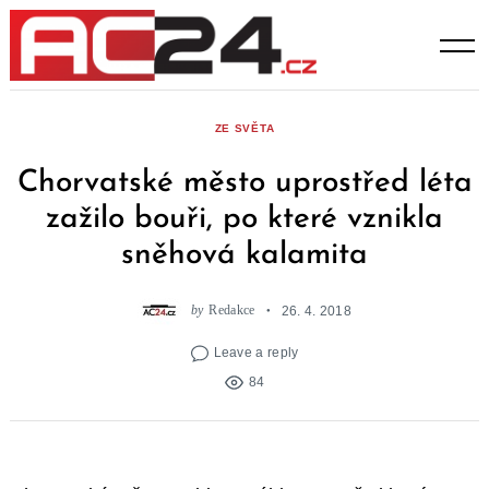
Skip
to
content
ZE SVĚTA
Chorvatské město uprostřed léta
zažilo bouři, po které vznikla
sněhová kalamita
by
Redakce
26. 4. 2018
Leave a reply
84