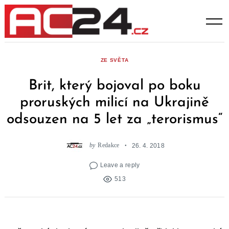
Skip
to
content
ZE SVĚTA
Brit, který bojoval po boku
proruských milicí na Ukrajině
odsouzen na 5 let za „terorismus“
by
Redakce
26. 4. 2018
Leave a reply
513