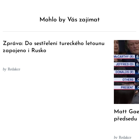
Mohlo by Vás zajímat
Zpráva: Do sestřelení tureckého letounu
zapojeno i Rusko
by
Redakce
Matt Gae
předsedu
by
Redakce