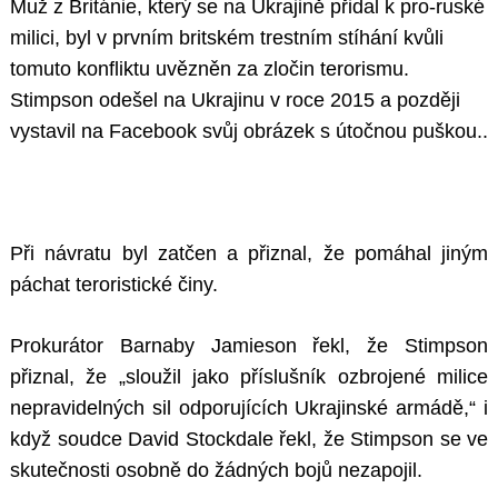
Muž z Británie, který se na Ukrajině přidal k pro-ruské
milici, byl v prvním britském trestním stíhání kvůli
tomuto konfliktu uvězněn za zločin terorismu.
Stimpson odešel na Ukrajinu v roce 2015 a později
vystavil na Facebook svůj obrázek s útočnou puškou..
Při návratu byl zatčen a přiznal, že pomáhal jiným
páchat teroristické činy.
Prokurátor Barnaby Jamieson řekl, že Stimpson
přiznal, že „sloužil jako příslušník ozbrojené milice
nepravidelných sil odporujících Ukrajinské armádě,“ i
když soudce David Stockdale řekl, že Stimpson se ve
skutečnosti osobně do žádných bojů nezapojil.