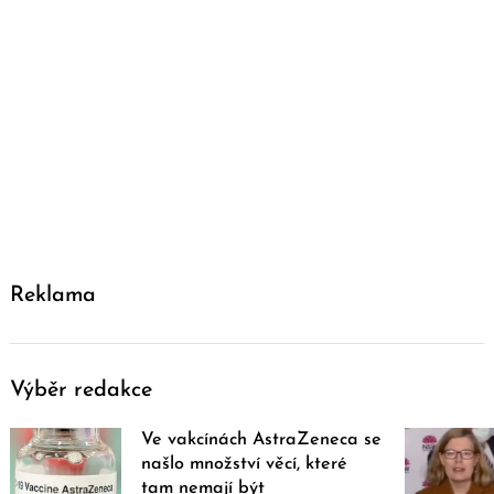
Reklama
Výběr redakce
Ve vakcínách AstraZeneca se
našlo množství věcí, které
tam nemají být