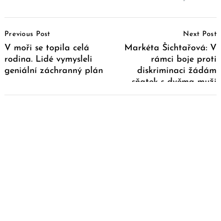
Post
Previous Post
Next Post
Navigation
V moři se topila celá
Markéta Šichtařová: V
rodina. Lidé vymysleli
rámci boje proti
geniální záchranný plán
diskriminaci žádám
sňatek s dvěma muži