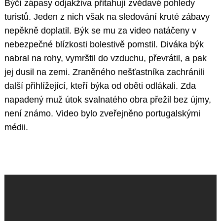
Býčí zápasy odjakživa přitahují zvědavé pohledy
turistů. Jeden z nich však na sledování kruté zábavy
nepěkně doplatil. Býk se mu za video natáčeny v
nebezpečné blízkosti bolestivě pomstil. Diváka býk
nabral na rohy, vymrštil do vzduchu, převrátil, a pak
jej dusil na zemi. Zraněného nešťastníka zachránili
další přihlížející, kteří býka od oběti odlákali. Zda
napadený muž útok svalnatého obra přežil bez újmy,
není známo. Video bylo zveřejněno portugalskými
médii.