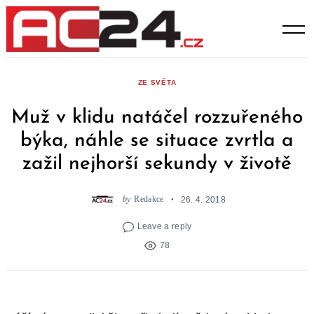
Skip
to
content
ZE SVĚTA
Muž v klidu natáčel rozzuřeného
býka, náhle se situace zvrtla a
zažil nejhorší sekundy v životě
by
Redakce
26. 4. 2018
Leave a reply
78