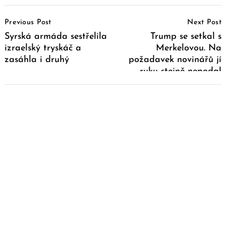
Post
Previous Post
Next Post
Navigation
Syrská armáda sestřelila
Trump se setkal s
izraelský tryskáč a
Merkelovou. Na
zasáhla i druhý
požadavek novinářů jí
ruku stejně nepodal