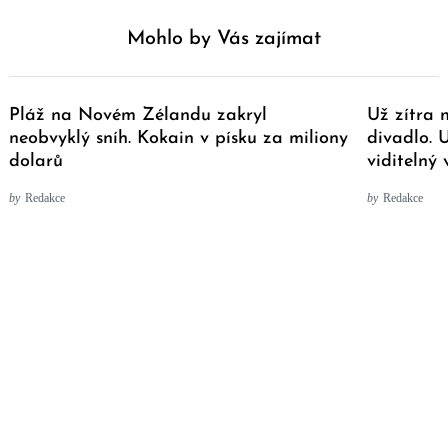
Mohlo by Vás zajímat
Pláž na Novém Zélandu zakryl
Už zítra 
neobvyklý sníh. Kokain v písku za miliony
divadlo. 
dolarů
viditelný 
by
Redakce
by
Redakce