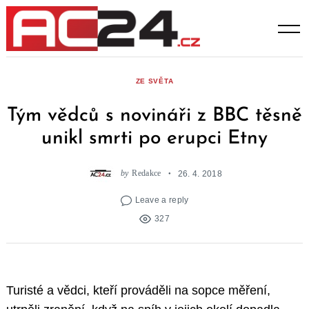
Skip
to
content
ZE SVĚTA
Tým vědců s novináři z BBC těsně
unikl smrti po erupci Etny
by
Redakce
26. 4. 2018
Leave a reply
327
Turisté a vědci, kteří prováděli na sopce měření,