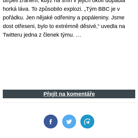
utrpěli zranění, když na sníh v jejich okolí dopadla
horká láva. To způsobilo explozi. „Tým BBC je v
pořádku. Jen nějaké odřeniny a popáleniny. Jsme
dost otřeseni, bylo to extrémně děsivé,“ uvedla na
Twitteru jedna z členek týmu. …
Přejít na komentáře
Facebook
Twitter
Telegram