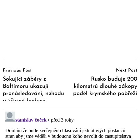
Post
Previous Post
Next Post
Navigation
Šokující záběry z
Rusko buduje 200
Baltimoru ukazují
kilometrů dlouhé zákopy
pronásledování, nehodu
podél krymského pobřeží
a zřícení budovy