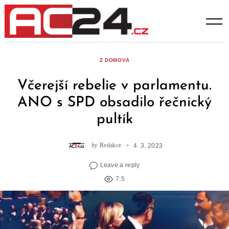
Skip
to
content
Z DOMOVA
Včerejší rebelie v parlamentu.
ANO s SPD obsadilo řečnický
pultík
by
Redakce
4. 3. 2023
Leave a reply
7.5