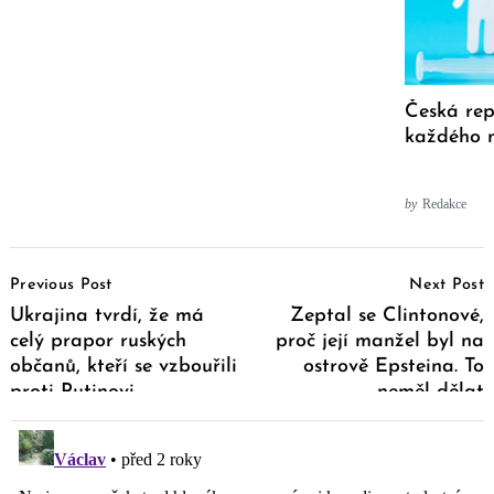
Česká rep
každého m
by
Redakce
Post
Previous Post
Next Post
Navigation
Ukrajina tvrdí, že má
Zeptal se Clintonové,
celý prapor ruských
proč její manžel byl na
občanů, kteří se vzbouřili
ostrově Epsteina. To
proti Putinovi
neměl dělat