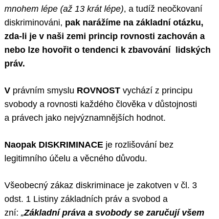
mnohem lépe (až 13 krát lépe)
, a tudíž neočkovaní
diskriminováni,
pak narážíme na základní otázku,
zda-li je v naši zemi princip rovnosti zachován a
nebo lze hovořit o tendenci k zbavování lidských
práv.
V
právním smyslu
ROVNOST
vychází z principu
svobody a rovnosti každého člověka v důstojnosti
a právech jako nejvýznamnějších hodnot.
Naopak DISKRIMINACE
je rozlišování bez
legitimního účelu a věcného důvodu.
Všeobecný zákaz diskriminace je zakotven v čl. 3
odst. 1 Listiny základních práv a svobod a
zní:
„
Základní práva a svobody se zaručují všem