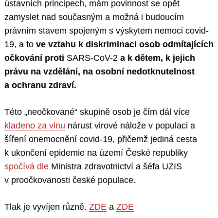
ústavních principech, mám povinnost se opět
zamyslet nad současným a možná i budoucím
právním stavem spojeným s výskytem nemoci covid-
19, a to
ve vztahu k diskriminaci osob odmítajících
očkování proti
SARS-CoV-2
a
k dětem, k jejich
právu na vzdělání, na osobní nedotknutelnost
a ochranu zdraví.
Této „neočkované“ skupině osob je čím dál více
kladeno za vinu
nárust virové nálože v populaci a
šíření onemocnění covid-19, přičemž jediná cesta
k ukončení epidemie na území České republiky
spočívá dle
Ministra zdravotnictví a šéfa UZIS
v proočkovanosti české populace.
Tlak je vyvíjen různě.
ZDE
a
ZDE