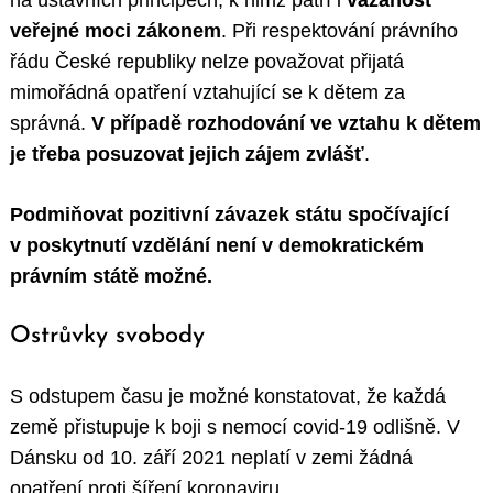
na ústavních principech, k nimž patří i
vázanost
veřejné moci zákonem
. Při respektování právního
řádu České republiky nelze považovat přijatá
mimořádná opatření vztahující se k dětem za
správná.
V případě rozhodování ve vztahu k dětem
je třeba posuzovat jejich zájem zvlášť
.
Podmiňovat pozitivní závazek státu spočívající
v poskytnutí vzdělání není v demokratickém
právním státě možné.
Ostrůvky svobody
S odstupem času je možné konstatovat, že každá
země přistupuje k boji s nemocí covid-19 odlišně. V
Dánsku od 10. září 2021 neplatí v zemi žádná
opatření proti šíření koronaviru.