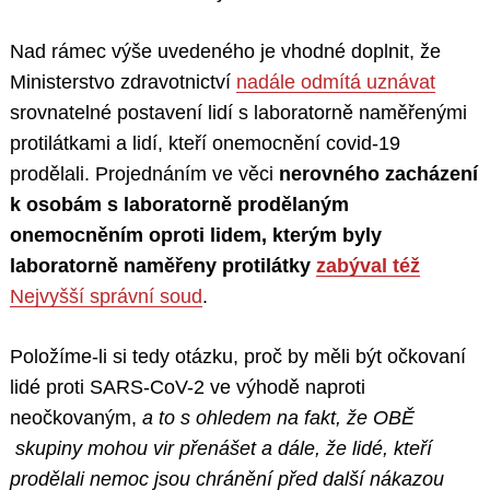
Nad rámec výše uvedeného je vhodné doplnit, že
Ministerstvo zdravotnictví
nadále odmítá uznávat
srovnatelné postavení lidí s laboratorně naměřenými
protilátkami a lidí, kteří onemocnění covid-19
prodělali. Projednáním ve věci
nerovného zacházení
k osobám s laboratorně prodělaným
onemocněním oproti lidem, kterým byly
laboratorně naměřeny protilátky
zabýval též
Nejvyšší správní soud
.
Položíme-li si tedy otázku, proč by měli být očkovaní
lidé proti SARS-CoV-2 ve výhodě naproti
neočkovaným,
a to s ohledem na fakt, že OBĚ
skupiny mohou vir přenášet a dále, že lidé, kteří
prodělali nemoc jsou chránění před další nákazou