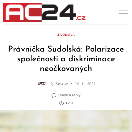
Skip
to
content
Z DOMOVA
Právnička Sudolská: Polarizace
společnosti a diskriminace
neočkovaných
by
Redakce
19. 11. 2021
Leave a reply
12.9