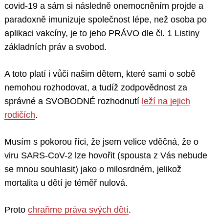
covid-19 a sám si následně onemocněním projde a
paradoxně imunizuje společnost lépe, než osoba po
aplikaci vakcíny, je to jeho PRÁVO dle čl. 1 Listiny
základních práv a svobod.
A toto platí i vůči našim dětem, které sami o sobě
nemohou rozhodovat, a tudíž zodpovědnost za
správné a SVOBODNÉ rozhodnutí
leží na jejich
rodičích
.
Musím s pokorou říci, že jsem velice vděčná, že o
viru SARS-CoV-2 lze hovořit (spousta z Vás nebude
se mnou souhlasit) jako o milosrdném, jelikož
mortalita u dětí je téměř nulová.
Proto
chraňme práva svých dětí
.