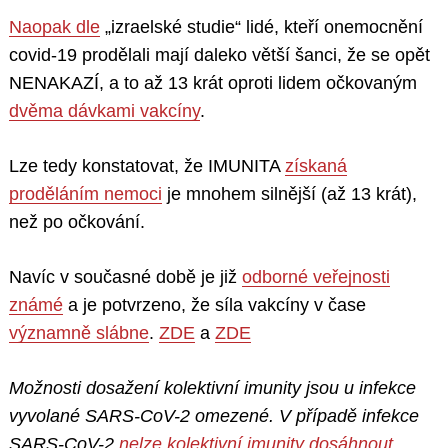
Naopak dle
„izraelské studie“ lidé, kteří onemocnění
covid-19 prodělali mají daleko větší šanci, že se opět
NENAKAZÍ, a to až 13 krát oproti lidem očkovaným
dvěma dávkami vakcíny
.
Lze tedy konstatovat, že IMUNITA
získaná
proděláním nemoci
je mnohem silnější (až 13 krát),
než po očkování.
Navíc v současné době je již
odborné veřejnosti
známé
a je potvrzeno, že síla vakcíny v čase
významně slábne
.
ZDE
a
ZDE
Možnosti dosažení kolektivní imunity jsou u infekce
vyvolané SARS-CoV-2 omezené. V případě infekce
SARS-CoV-2
nelze kolektivní imunity dosáhnout