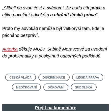
„
Slibuji na svou čest a svědomí, že budu ctít právo a
etiku povolání advokáta
a chránit lidská práva
“.
Proto my advokáti nemůže být velkorysí tam, kde je
pácháno bezpráví.
Autorka
děkuje MUDr. Sabině Moravcové za uvedení
do problematiky a poskytnutí odborných podkladů.
ČESKÁ VLÁDA
DISKRIMINACE
LIDSKÁ PRÁVA
NEOČKOVANÍ
OČKOVÁNÍ
SUDOLSKÁ
Přejít na komentáře