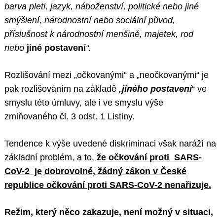
barva pleti, jazyk, náboženství, politické nebo jiné
smýšlení, národnostní nebo sociální původ,
příslušnost k národnostní menšině, majetek, rod
nebo
jiné postavení
“.
Rozlišování mezi „očkovanými“ a „neočkovanými“ je
pak rozlišováním na základě „
jiného postavení
“ ve
smyslu této úmluvy, ale i ve smyslu výše
zmiňovaného čl. 3 odst. 1 Listiny.
Tendence k výše uvedené diskriminaci však naráží na
základní problém, a to,
že
očkování
proti SARS-
CoV-2 je
dobrovolné, žádný zákon v České
republice očkování proti SARS-CoV-2 nenařizuje.
Režim, který něco zakazuje, není možný v situaci,