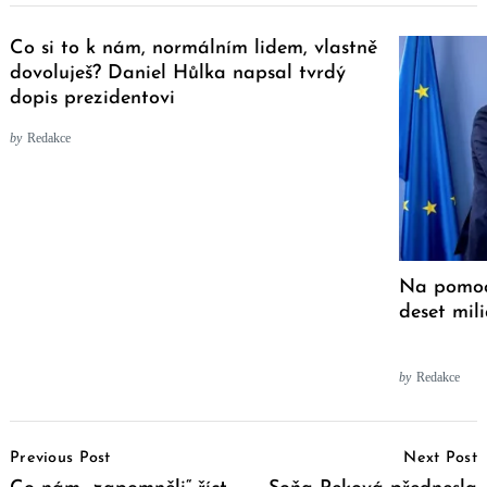
Co si to k nám, normálním lidem, vlastně
dovoluješ? Daniel Hůlka napsal tvrdý
dopis prezidentovi
by
Redakce
Na pomoc 
deset mil
by
Redakce
Post
Previous Post
Next Post
Navigation