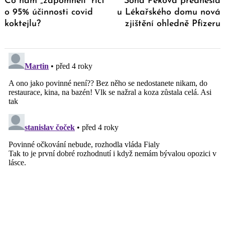
Co nám „zapomněli“ říct
Soňa Peková přednesla
o 95% účinnosti covid
u Lékařského domu nová
koktejlu?
zjištění ohledně Pfizeru