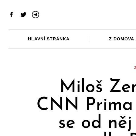
Skip
to
Facebook
Twitter
Telegram
content
HLAVNÍ STRÁNKA
Z DOMOVA
Miloš Ze
CNN Prima 
se od něj