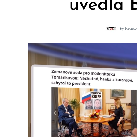
uvedla 
by
Redakc