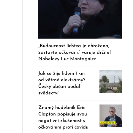
„Budoucnost lidstva je ohrožena,
zastavte očkování,“ varuje držitel
Nobelovy Luc Montagnier
Jak se žije lidem 1 km
od větrné elektrárny?
Český občan podal
svědectví
Známý hudebník Eric
Clapton popisuje svou
negativní zkušenost s
očkováním proti covidu