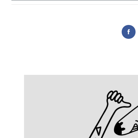
Search
for:
Fac