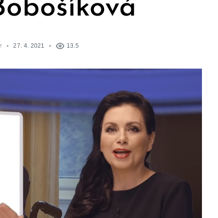
Bobošíková
e
27. 4. 2021
13.5