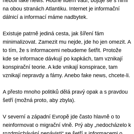
neboli fake news. Hodně lidem vadí, bojuje se s nimi
na obou stranách Atlantiku. Internet je informační
dálnicí a informací máme nadbytek.
Existuje patrně jediná cesta, jak šíření fám
minimalizovat. Zamezit mu nejde, jde ho jen omezit. A
to tím, že s informacemi nebudeme šetřit. Protože
kde se informace dávkují po kapkách, tam vznikají
konspirační teorie. A kde vnikají konspirace, tam
vznikají nepravdy a fámy. Anebo fake news, chcete-li.
A přesto mnoho politiků dělá pravý opak a s pravdou
šetří (možná proto, aby zbyla).
V severní a západní Evropě jde často hlavně o to
neinformovat o migrační vlně. Prý aby „nedocházelo k
rozdmýchávání nenávisti“ se šetří s informacemi o