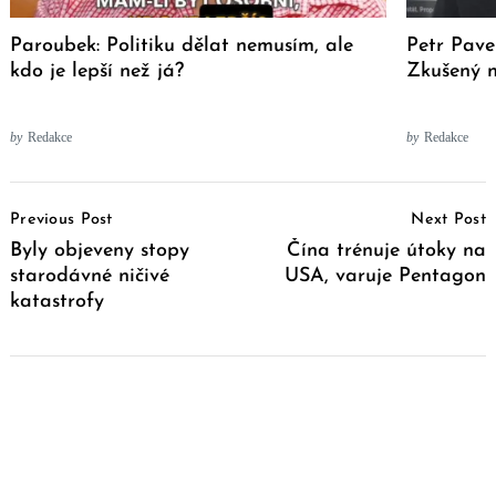
Paroubek: Politiku dělat nemusím, ale
Petr Pave
kdo je lepší než já?
Zkušený n
by
Redakce
by
Redakce
Post
Previous Post
Next Post
Navigation
Byly objeveny stopy
Čína trénuje útoky na
starodávné ničivé
USA, varuje Pentagon
katastrofy