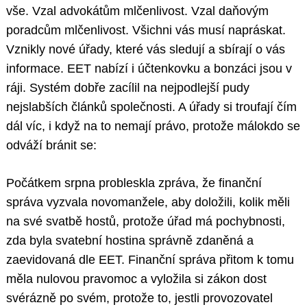
vše. Vzal advokátům mlčenlivost. Vzal daňovým
poradcům mlčenlivost. Všichni vás musí napráskat.
Vznikly nové úřady, které vás sledují a sbírají o vás
informace. EET nabízí i účtenkovku a bonzáci jsou v
ráji. Systém dobře zacílil na nejpodlejší pudy
nejslabších článků společnosti. A úřady si troufají čím
dál víc, i když na to nemají právo, protože málokdo se
odváží bránit se:
Počátkem srpna probleskla zpráva, že finanční
správa vyzvala novomanžele, aby doložili, kolik měli
na své svatbě hostů, protože úřad má pochybnosti,
zda byla svatební hostina správně zdaněná a
zaevidovaná dle EET. Finanční správa přitom k tomu
měla nulovou pravomoc a vyložila si zákon dost
svérázně po svém, protože to, jestli provozovatel