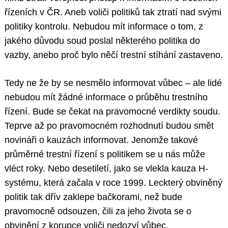
řízeních v ČR. Aneb voliči politiků tak ztratí nad svými
politiky kontrolu. Nebudou mít informace o tom, z
jakého důvodu soud poslal některého politika do
vazby, anebo proč bylo něčí trestní stíhání zastaveno.
Tedy ne že by se nesmělo informovat vůbec – ale lidé
nebudou mít žádné informace o průběhu trestního
řízení. Bude se čekat na pravomocné verdikty soudu.
Teprve až po pravomocném rozhodnutí budou smět
novináři o kauzách informovat. Jenomže takové
průměrné trestní řízení s politikem se u nás může
vléct roky. Nebo desetiletí, jako se vlekla kauza H-
systému, která začala v roce 1999. Leckterý obviněný
politik tak dřív zaklepe bačkorami, než bude
pravomocně odsouzen, čili za jeho života se o
obvinění z korupce voliči nedozví vůbec.