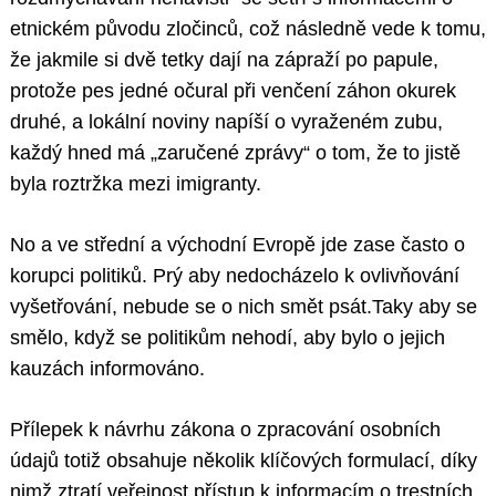
etnickém původu zločinců, což následně vede k tomu,
že jakmile si dvě tetky dají na zápraží po papule,
protože pes jedné očural při venčení záhon okurek
druhé, a lokální noviny napíší o vyraženém zubu,
každý hned má „zaručené zprávy“ o tom, že to jistě
byla roztržka mezi imigranty.
No a ve střední a východní Evropě jde zase často o
korupci politiků. Prý aby nedocházelo k ovlivňování
vyšetřování, nebude se o nich smět psát.Taky aby se
smělo, když se politikům nehodí, aby bylo o jejich
kauzách informováno.
Přílepek k návrhu zákona o zpracování osobních
údajů totiž obsahuje několik klíčových formulací, díky
nimž ztratí veřejnost přístup k informacím o trestních