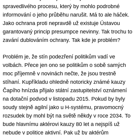
spravedlivého procesu, který by mohlo podrobné
informování o jeho průběhu narušit. Má to ale háček.
Jako ochrana proti nepravdě už existuje Ústavou
garantovaný princip presumpce nevinny. Tak trochu to
zavání dublováním ochrany. Tak kde je problém?
Problém je, že stín podezření politikům vadí ve
volbách. Přece jen ono se politikům o sobě samých
moc příjemně v novinách nečte, že jsou trestně
stíhaní. Kupříkladu ohledně notoricky známé kauzy
Čapího hnízda přijalo státní zastupitelství oznámení
na dotační podvod v listopadu 2015. Pokud by byly
soudy stejně agilní jako u H-systému, pravomocný
rozsudek by mohl být na světě někdy v roce 2034. To
bude hlavnímu aktérovi kauzy 80 let a nejspíš už
nebude v politice aktivní. Pak už by aktérům