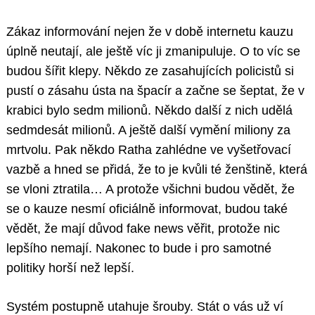
Zákaz informování nejen že v době internetu kauzu
úplně neutají, ale ještě víc ji zmanipuluje. O to víc se
budou šířit klepy. Někdo ze zasahujících policistů si
pustí o zásahu ústa na špacír a začne se šeptat, že v
krabici bylo sedm milionů. Někdo další z nich udělá
sedmdesát milionů. A ještě další vymění miliony za
mrtvolu. Pak někdo Ratha zahlédne ve vyšetřovací
vazbě a hned se přidá, že to je kvůli té ženštině, která
se vloni ztratila… A protože všichni budou vědět, že
se o kauze nesmí oficiálně informovat, budou také
vědět, že mají důvod fake news věřit, protože nic
lepšího nemají. Nakonec to bude i pro samotné
politiky horší než lepší.
Systém postupně utahuje šrouby. Stát o vás už ví