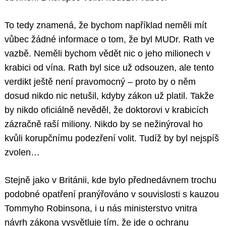
To tedy znamená, že bychom například neměli mít
vůbec žádné informace o tom, že byl MUDr. Rath ve
vazbě. Neměli bychom vědět nic o jeho milionech v
krabici od vína. Rath byl sice už odsouzen, ale tento
verdikt ještě není pravomocný – proto by o něm
dosud nikdo nic netušil, kdyby zákon už platil. Takže
by nikdo oficiálně nevěděl, že doktorovi v krabicích
zázračně raší miliony. Nikdo by se nežinýroval ho
kvůli korupčnímu podezření volit. Tudíž by byl nejspíš
zvolen…
Stejně jako v Británii, kde bylo přednedávnem trochu
podobné opatření pranýřováno v souvislosti s kauzou
Tommyho Robinsona, i u nás ministerstvo vnitra
návrh zákona vysvětluje tím, že jde o ochranu