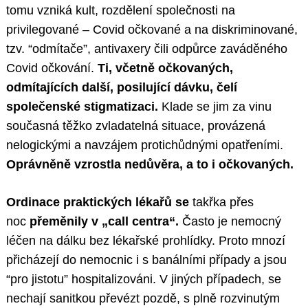
tomu vzniká kult, rozdělení společnosti na
privilegované – Covid očkované a na diskriminované,
tzv. “odmítače”, antivaxery čili odpůrce zaváděného
Covid očkování.
Ti, včetně očkovaných,
odmítajících další, posilující dávku, čelí
společenské stigmatizaci.
Klade se jim za vinu
současná těžko zvladatelná situace, provázená
nelogickými a navzájem protichůdnými opatřeními.
Oprávněně vzrostla nedůvěra, a to i očkovaných.
Ordinace praktických lékařů se
takřka přes
noc
přeměnily v „call centra“.
Často je nemocný
léčen na dálku bez lékařské prohlídky. Proto mnozí
přicházejí do nemocnic i s banálními případy a jsou
“pro jistotu” hospitalizováni. V jiných případech, se
nechají sanitkou převézt pozdě, s plně rozvinutým