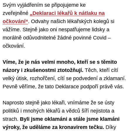
Svým vyjádřením se připojujeme ke
zveřejněné
„Deklaraci lékařů k nátlaku na
očkování“
. Odvahy našich lékařských kolegů si
vážíme. Stejně jako oni nespatřujeme lidsky a
morálně odůvodnitelné žádné povinné Covid –
očkování.
Víme, že je nás velmi mnoho, kteří se s těmito
názory i zkušenostmi ztotožňují.
Těch, kteří cítí
velký útisk, rozhořčení, cítí se podvedení a zklamaní.
Pevně věříme, že tato Deklarace podpoří právě vás.
Naprosto stejně jako lékaři, vnímáme že se ústy
politiků i mnohých lékařů a vědců šíří nejistota a
strach.
Byli jsme oklamáni a stále jsme klamáni
výroky, že uděláme za kronavirem tečku.
Díky