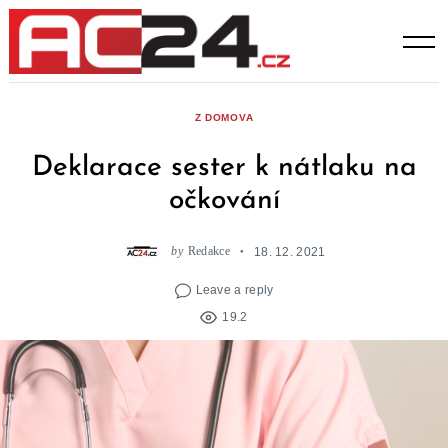
Skip
to
content
Z DOMOVA
Deklarace sester k nátlaku na
očkování
by
Redakce
18. 12. 2021
Leave a reply
19.2