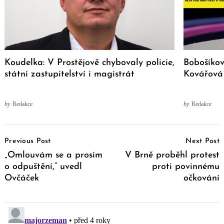
Koudelka: V Prostějově chybovaly policie,
Bobošíkov
státní zastupitelství i magistrát
Kovářová
by
Redakce
by
Redakce
Post
Previous Post
Next Post
Navigation
„Omlouvám se a prosím
V Brně proběhl protest
o odpuštění,“ uvedl
proti povinnému
Ovčáček
očkování