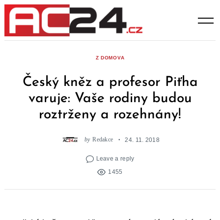
Skip
to
content
Z DOMOVA
Český kněz a profesor Piťha
varuje: Vaše rodiny budou
roztrženy a rozehnány!
by
Redakce
24. 11. 2018
Leave a reply
1455