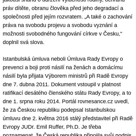
práv dítěte, obranu člověka před jeho degradací a
společnosti před jejím rozvratem. „A také o zachování
práva na svobodu projevu a svobodu vyznání a
možnosti svobodného fungování církve v Česku,"
doplnil svá slova.
Istanbulská úmluva neboli Úmluva Rady Evropy o
prevenci a boji proti násilí na ženách a domácímu
násilí byla přijata Výborem ministrů při Radě Evropy
dne 7. dubna 2011. Dokument vstoupil v platnost
ratifikací desátého členského státu Rady Evropy, a to
dne 1. srpna roku 2014. Portál rovnesance.cz uvedl,
že za Českou republiku podepsal Istanbulskou
úmluvu dne 2. května 2016 stálý představitel při Radě
Evropy JUDr. Emil Ruffer, Ph.D. Je třeba
poznamenat, že Česká republika připojila svůj podpis