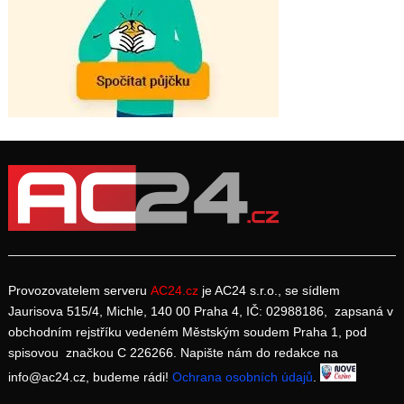
Provozovatelem serveru
AC24.cz
je AC24 s.r.o., se sídlem
Jaurisova 515/4, Michle, 140 00 Praha 4, IČ: 02988186, zapsaná v
obchodním rejstříku vedeném Městským soudem Praha 1, pod
spisovou značkou C 226266. Napište nám do redakce na
info@ac24.cz, budeme rádi!
Ochrana osobních údajů
.