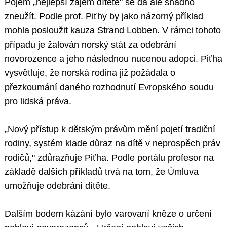
Pojem „nejlepší zájem dítěte" se dá ale snadno
zneužít. Podle prof. Piťhy by jako názorný příklad
mohla posloužit kauza Strand Lobben. V rámci tohoto
případu je žalován norský stát za odebrání
novorozence a jeho následnou nucenou adopci. Piťha
vysvětluje, že norská rodina již požádala o
přezkoumání daného rozhodnutí Evropského soudu
pro lidská práva.
„Nový přístup k dětským právům mění pojetí tradiční
rodiny, systém klade důraz na dítě v neprospěch práv
rodičů," zdůrazňuje Piťha. Podle portálu profesor na
základě dalších příkladů trvá na tom, že Úmluva
umožňuje odebrání dítěte.
Dalším bodem kázání bylo varovaní kněze o určení