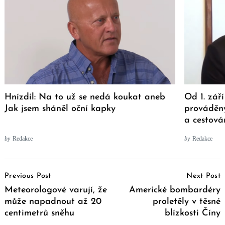
Hnízdil: Na to už se nedá koukat aneb
Od 1. zá
Jak jsem sháněl oční kapky
prováděny
a cestová
by
Redakce
by
Redakce
Post
Previous Post
Next Post
Navigation
Meteorologové varují, že
Americké bombardéry
může napadnout až 20
proletěly v těsné
centimetrů sněhu
blízkosti Číny