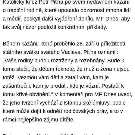
Katolický kněz Petr Piťha po svém nedávném kázaní
o tradiční rodině, které upoutalo pozornost mnoha lidí
a médií, poskytl další vyjádření deníku MF Dnes, aby
tak svůj názor podložil konkrétními příklady.
Během kázání, které proběhlo 28. září u příležitosti
státního svátku svatého Václava, Piťha oznámil:
„Vaše rodiny budou roztrženy a rozehnány. Bude k
tomu stačit, že dětem řeknete, že muž a žena nejsou
totéž. Vezmou vám děti a zatají vám, kam je
zašantročili, kam je prodali, kde je vězní. Postačí k
tomu křivé obvinění." V komentáři pro MF Dnes uvedl,
že jeho tvrzení vychází z Istanbulské úmluvy, podle
které může dojít k odnětí rodičovských práv, a to v
rámci nejlepšího zájmu dítěte.