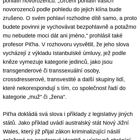
pohlaví novorozenců. „Určení pohlaví vašich
novorozenců podle pohledu do jejich klína bude
zrušeno. O svém pohlaví rozhodne dítě samo, a proto
budete povinni je vychovávat bezpohlavně a potažmo
mu nebudete moci dát ani jméno," prohlásil také
profesor Piťha. V rozhovoru vysvětlil, že jeho slova
vycházejí z výkladu Istanbulské úmluvy, jež podle
kněze vymezuje kategorie jedinců, jako jsou
transgenderové či transsexuální osoby,
crossdresserové, transvestité a další skupiny lidí,
které nekorespondují s tím, co společnost řadí do
kategorie „muž" či „žena".
Piťha dokládá svá slova i příklady z legislativy jiných
států. Jako příklad uvádí australský stát Nový Jižní
Wales, který již přijal zákon kriminalizující násilí