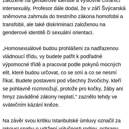
založené na genderové identitě a výslovně chránící
intersexuály. Profesor dále dodal, že v září Švýcarská
sněmovna zahrnula do trestního zákona homofobii a
transfobii, ale také diskriminaci založenou na
genderové identitě či sexuální orientaci.
„Homosexuálové budou prohlášeni za nadřazenou
vládnoucí třídu, vy budete patřit k podřadné
výpomocné třídě a pracovat podle pokynů mocných
elit, které budou určovat, co se smí a co se nesmí
říkat. Budete postaveni pod všechny živočichy, kteří
se pohlavně rozmnožují, protože pro kočky, žáby ani
hmyz zaváděné zákony neplatí," zaznělo tehdy ve
svátečním kázání kněze.
Na závěr svou kritiku Istanbulské úmluvy označil za
jakousi snahu o udržení výlučnosti rodiny, ochranu