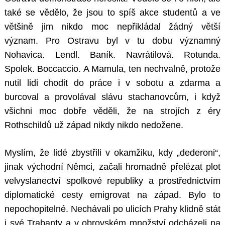
také se vědělo, že jsou to spíš akce studentů a ve
většině jim nikdo moc nepřikládal žádný větší
význam. Pro Ostravu byl v tu dobu významný
Nohavica. Lendl. Baník. Navrátilová. Rotunda.
Spolek. Boccaccio. A Mamula, ten nechvalně, protože
nutil lidi chodit do práce i v sobotu a zdarma a
burcoval a provolával slávu stachanovcům, i když
všichni moc dobře věděli, že na strojích z éry
Rothschildů už západ nikdy nikdo nedožene.
Myslím, že lidé zbystřili v okamžiku, kdy „dederoni“,
jinak východní Němci, začali hromadně přelézat plot
velvyslanectví spolkové republiky a prostřednictvím
diplomatické cesty emigrovat na západ. Bylo to
nepochopitelné. Nechávali po ulicích Prahy klidně stát
i své Trabanty a v obrovském množství odcházeli na