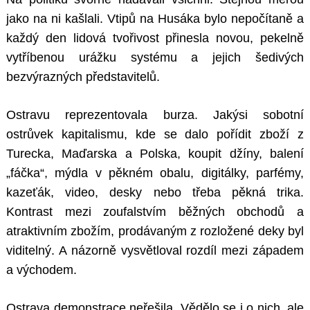
jako na ni kašlali. Vtipů na Husáka bylo nepočítaně a
každý den lidová tvořivost přinesla novou, pekelně
vytříbenou urážku systému a jejich šedivých
bezvýrazných představitelů.
Ostravu reprezentovala burza. Jakýsi sobotní
ostrůvek kapitalismu, kde se dalo pořídit zboží z
Turecka, Maďarska a Polska, koupit džíny, balení
„fáčka“, mýdla v pěkném obalu, digitálky, parfémy,
kazeťák, video, desky nebo třeba pěkná trika.
Kontrast mezi zoufalstvím běžných obchodů a
atraktivním zbožím, prodávaným z rozložené deky byl
viditelný. A názorně vysvětloval rozdíl mezi západem
a východem.
Ostrava demonstrace neřešila. Vědělo se i o nich, ale