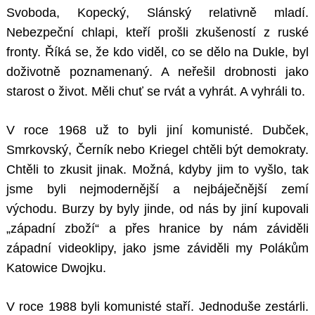
Svoboda, Kopecký, Slánský relativně mladí.
Nebezpeční chlapi, kteří prošli zkušeností z ruské
fronty. Říká se, že kdo viděl, co se dělo na Dukle, byl
doživotně poznamenaný. A neřešil drobnosti jako
starost o život. Měli chuť se rvát a vyhrát. A vyhráli to.
V roce 1968 už to byli jiní komunisté. Dubček,
Smrkovský, Černík nebo Kriegel chtěli být demokraty.
Chtěli to zkusit jinak. Možná, kdyby jim to vyšlo, tak
jsme byli nejmodernější a nejbáječnější zemí
východu. Burzy by byly jinde, od nás by jiní kupovali
„západní zboží“ a přes hranice by nám záviděli
západní videoklipy, jako jsme záviděli my Polákům
Katowice Dwojku.
V roce 1988 byli komunisté staří. Jednoduše zestárli.