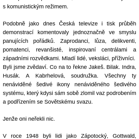
s komunistickým režimem.
Podobně jako dnes Česká televize i tisk průběh
demonstrací komentovaly jednoznačně ve smyslu
panujících pořádků. Zaprodanci, lůza, delikventi,
pomatenci, revanšisté, inspirovaní centrálami a
západními rozvědkami. Mladí lidé, veksláci, příživníci.
Byli jsme zvědaví. Co na to řekne Jakeš. Bilak. Indra,
Husák. A Kabrhelová, soudružka. Všechny ty
nenáviděné šedivé ikony nenáviděného šedivého
systému, který kdysi sám sobě zlomil vaz podrobením
a podřízením se Sovětskému svazu.
Jenže oni neřekli nic.
V roce 1948 byli lidi jako Zápotocký, Gottwald,