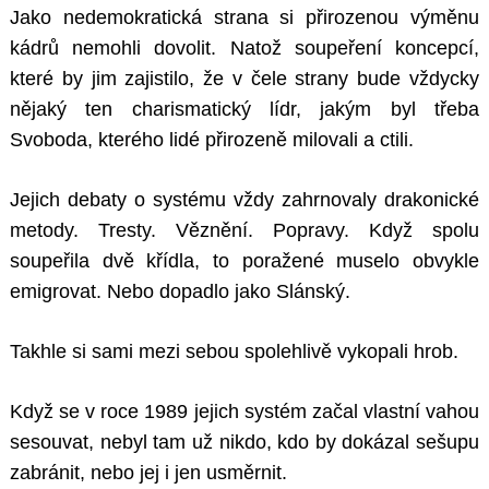
Jako nedemokratická strana si přirozenou výměnu
kádrů nemohli dovolit. Natož soupeření koncepcí,
které by jim zajistilo, že v čele strany bude vždycky
nějaký ten charismatický lídr, jakým byl třeba
Svoboda, kterého lidé přirozeně milovali a ctili.
Jejich debaty o systému vždy zahrnovaly drakonické
metody. Tresty. Věznění. Popravy. Když spolu
soupeřila dvě křídla, to poražené muselo obvykle
emigrovat. Nebo dopadlo jako Slánský.
Takhle si sami mezi sebou spolehlivě vykopali hrob.
Když se v roce 1989 jejich systém začal vlastní vahou
sesouvat, nebyl tam už nikdo, kdo by dokázal sešupu
zabránit, nebo jej i jen usměrnit.