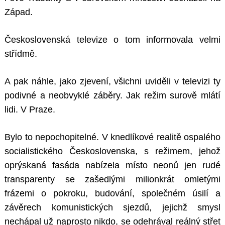
Západ.
Československá televize o tom informovala velmi
střídmě.
A pak náhle, jako zjevení, všichni uviděli v televizi ty
podivné a neobvyklé záběry. Jak režim surově mlátí
lidi. V Praze.
Bylo to nepochopitelné. V knedlíkové realitě ospalého
socialistického Československa, s režimem, jehož
oprýskaná fasáda nabízela místo neonů jen rudé
transparenty se zašedlými milionkrát omletými
frázemi o pokroku, budování, společném úsilí a
závěrech komunistických sjezdů, jejichž smysl
nechápal už naprosto nikdo, se odehrával reálný střet