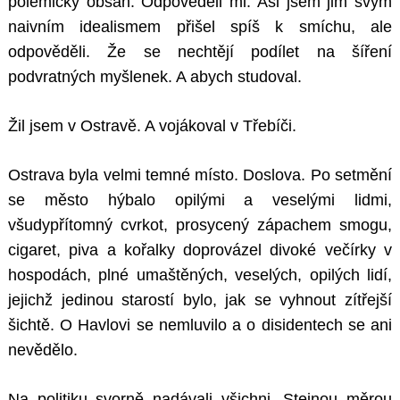
polemický obsah. Odpověděli mi. Asi jsem jim svým
naivním idealismem přišel spíš k smíchu, ale
odpověděli. Že se nechtějí podílet na šíření
podvratných myšlenek. A abych studoval.
Žil jsem v Ostravě. A vojákoval v Třebíči.
Ostrava byla velmi temné místo. Doslova. Po setmění
se město hýbalo opilými a veselými lidmi,
všudypřítomný cvrkot, prosycený zápachem smogu,
cigaret, piva a kořalky doprovázel divoké večírky v
hospodách, plné umaštěných, veselých, opilých lidí,
jejichž jedinou starostí bylo, jak se vyhnout zítřejší
šichtě. O Havlovi se nemluvilo a o disidentech se ani
nevědělo.
Na politiku svorně nadávali všichni. Stejnou měrou