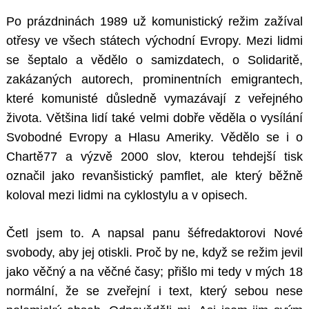
Po prázdninách 1989 už komunistický režim zažíval
otřesy ve všech státech východní Evropy. Mezi lidmi
se šeptalo a vědělo o samizdatech, o Solidaritě,
zakázaných autorech, prominentních emigrantech,
které komunisté důsledně vymazávají z veřejného
života. Většina lidí také velmi dobře věděla o vysílání
Svobodné Evropy a Hlasu Ameriky. Vědělo se i o
Chartě77 a výzvě 2000 slov, kterou tehdejší tisk
označil jako revanšistický pamflet, ale který běžně
koloval mezi lidmi na cyklostylu a v opisech.
Četl jsem to. A napsal panu šéfredaktorovi Nové
svobody, aby jej otiskli. Proč by ne, když se režim jevil
jako věčný a na věčné časy; přišlo mi tedy v mých 18
normální, že se zveřejní i text, který sebou nese