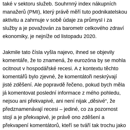
také v sektoru služeb. Souhrnný index nákupních
manažerů (PMI), který právě měří tuto podnikatelskou
aktivitu a zahrnuje v sobě údaje za průmysl i za
služby a je považován za barometr celkového zdraví
ekonomiky, je nejníže od listopadu 2020.
Jakmile tato čísla vyšla najevo, ihned se objevily
komentáře, že to znamená, že eurozóna by se mohla
ocitnout v hospodářské recesi. A z kontextu těchto
komentářů bylo zjevné, že komentátoři neskrývají
jisté zděšení. Ale popravdě řečeno, pokud bych měla
já komentovat poslední informace z mého pohledu,
nejsou ani překvapivé, ani není nijak „děsivé“, že
předznamenávají recesi – jediné, co za pozornost
stojí a je překvapivé, je právě ono zděšení a
překvapení komentátorů, kteří se tváří tak trochu jako