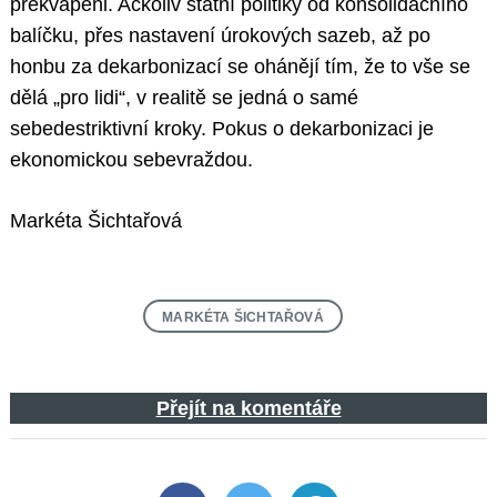
překvapeni. Ačkoliv státní politiky od konsolidačního
balíčku, přes nastavení úrokových sazeb, až po
honbu za dekarbonizací se ohánějí tím, že to vše se
dělá „pro lidi“, v realitě se jedná o samé
sebedestriktivní kroky. Pokus o dekarbonizaci je
ekonomickou sebevraždou.
Markéta Šichtařová
MARKÉTA ŠICHTAŘOVÁ
Přejít na komentáře