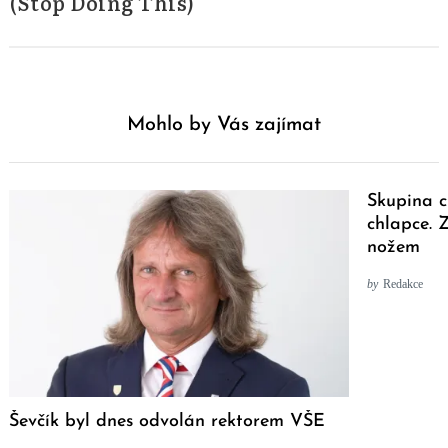
(Stop Doing This)
Mohlo by Vás zajímat
Skupina c
chlapce. 
nožem
by
Redakce
Ševčík byl dnes odvolán rektorem VŠE