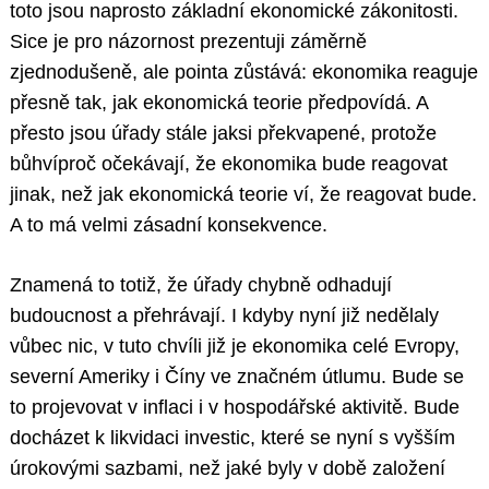
toto jsou naprosto základní ekonomické zákonitosti.
Sice je pro názornost prezentuji záměrně
zjednodušeně, ale pointa zůstává: ekonomika reaguje
přesně tak, jak ekonomická teorie předpovídá. A
přesto jsou úřady stále jaksi překvapené, protože
bůhvíproč očekávají, že ekonomika bude reagovat
jinak, než jak ekonomická teorie ví, že reagovat bude.
A to má velmi zásadní konsekvence.
Znamená to totiž, že úřady chybně odhadují
budoucnost a přehrávají. I kdyby nyní již nedělaly
vůbec nic, v tuto chvíli již je ekonomika celé Evropy,
severní Ameriky i Číny ve značném útlumu. Bude se
to projevovat v inflaci i v hospodářské aktivitě. Bude
docházet k likvidaci investic, které se nyní s vyšším
úrokovými sazbami, než jaké byly v době založení