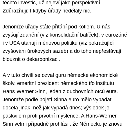
těchto investic, už nejeví jako perspektivní.
Zdůrazňuji: I kdyby úřady nedělaly nic.
Jenomže úřady stále přitápí pod kotlem. U nás
zvyšují zdanění (viz konsolidační balíček), v eurozóně
i v USA utahují měnovou politiku (viz pokračující
zvyšování úrokových sazeb) a do toho nepřestávají
blouznit o dekarbonizaci.
A v tuto chvíli se ozval guru německé ekonomické
školy, emeritní prezident německého Ifo institutu
Hans-Werner Sinn, jeden z duchovních otců eura.
Jenomže podle pojetí Sinna euro mělo vypadat
docela jinak, než jak vypadá dnes; výsledek je
paskvilem proti prvotní myšlence. A Hans-Werner
Sinn velmi případně prohlásil, že Německo je znovu