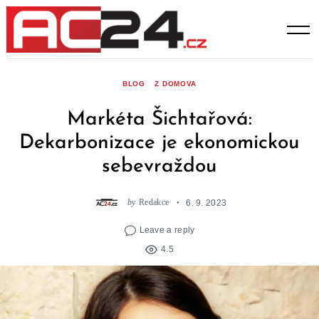
Skip
to
content
BLOG
Z DOMOVA
Markéta Šichtařová:
Dekarbonizace je ekonomickou
sebevraždou
by
Redakce
6. 9. 2023
Leave a reply
4.5