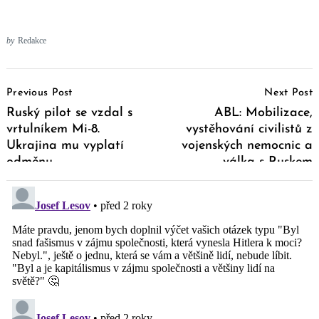
by
Redakce
Post
Previous Post
Next Post
Navigation
Ruský pilot se vzdal s
ABL: Mobilizace,
vrtulníkem Mi-8.
vystěhování civilistů z
Ukrajina mu vyplatí
vojenských nemocnic a
odměnu
válka s Ruskem