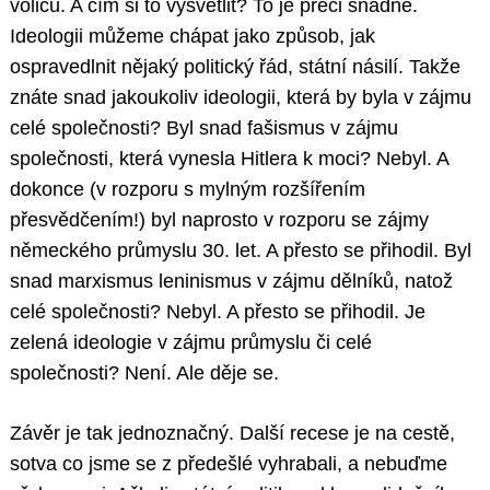
voličů. A čím si to vysvětlit? To je přeci snadné.
Ideologii můžeme chápat jako způsob, jak
ospravedlnit nějaký politický řád, státní násilí. Takže
znáte snad jakoukoliv ideologii, která by byla v zájmu
celé společnosti? Byl snad fašismus v zájmu
společnosti, která vynesla Hitlera k moci? Nebyl. A
dokonce (v rozporu s mylným rozšířením
přesvědčením!) byl naprosto v rozporu se zájmy
německého průmyslu 30. let. A přesto se přihodil. Byl
snad marxismus leninismus v zájmu dělníků, natož
celé společnosti? Nebyl. A přesto se přihodil. Je
zelená ideologie v zájmu průmyslu či celé
společnosti? Není. Ale děje se.
Závěr je tak jednoznačný. Další recese je na cestě,
sotva co jsme se z předešlé vyhrabali, a nebuďme