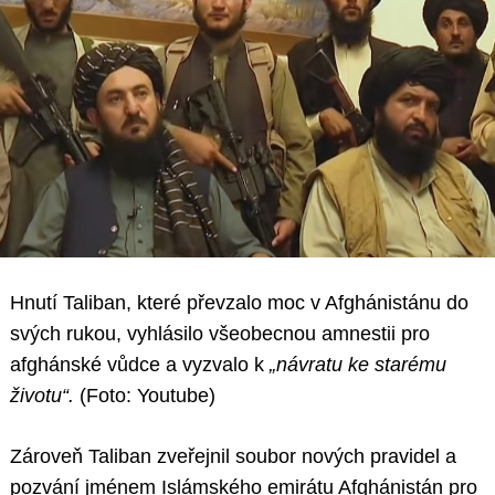
Hnutí Taliban, které převzalo moc v Afghánistánu do
svých rukou, vyhlásilo všeobecnou amnestii pro
afghánské vůdce a vyzvalo k
„návratu ke starému
životu“.
(Foto: Youtube)
Zároveň Taliban zveřejnil soubor nových pravidel a
pozvání jménem Islámského emirátu Afghánistán pro