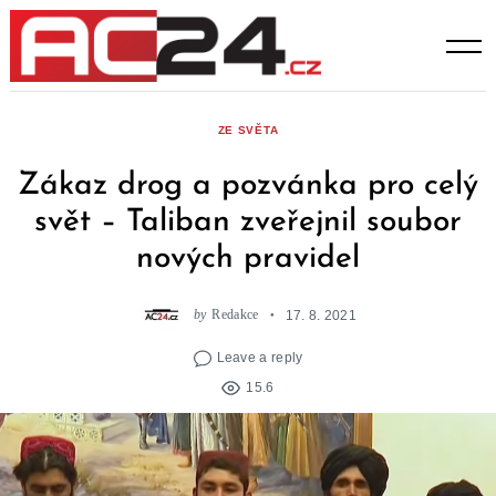
Skip
to
content
ZE SVĚTA
Zákaz drog a pozvánka pro celý
svět – Taliban zveřejnil soubor
nových pravidel
by
Redakce
17. 8. 2021
Leave a reply
15.6