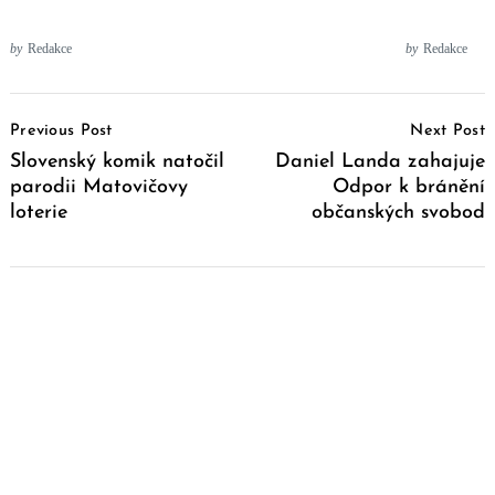
by
Redakce
by
Redakce
Post
Previous Post
Next Post
Navigation
Slovenský komik natočil
Daniel Landa zahajuje
parodii Matovičovy
Odpor k bránění
loterie
občanských svobod