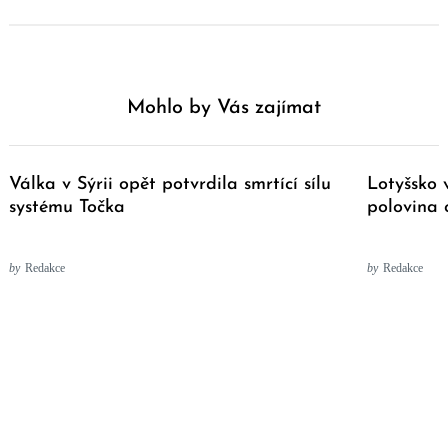
Mohlo by Vás zajímat
Válka v Sýrii opět potvrdila smrtící sílu
Lotyšsko 
systému Točka
polovina 
by
Redakce
by
Redakce