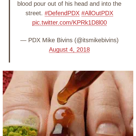
blood pour out of his head and into the
street.
#DefendPDX
#AllOutPDX
pic.twitter.com/KPRk1D8l00
— PDX Mike Bivins (@itsmikebivins)
August 4, 2018