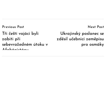
Post
Previous Post
Next Post
Navigation
Tři čeští vojáci byli
Ukrajinský poslanec se
zabiti při
zděsil učebnicí zeměpisu
sebevražedném útoku v
pro osmáky
Afghánistánu