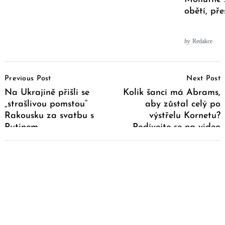
obětí, pře
by
Redakce
Post
Previous Post
Next Post
Navigation
Na Ukrajině přišli se
Kolik šancí má Abrams,
„strašlivou pomstou“
aby zůstal celý po
Rakousku za svatbu s
výstřelu Kornetu?
Putinem
Podívejte se na video