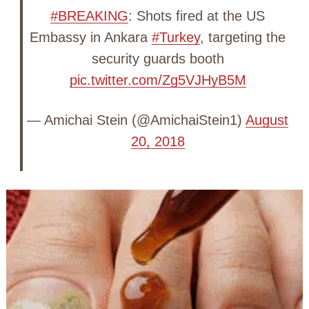
#BREAKING
: Shots fired at the US
Embassy in Ankara
#Turkey
, targeting the
security guards booth
pic.twitter.com/Zg5VJHyB5M
— Amichai Stein (@AmichaiStein1)
August
20, 2018