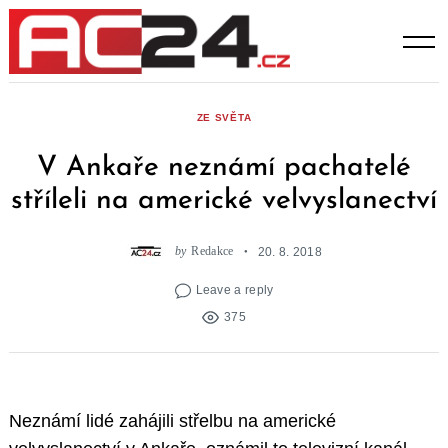
Skip
to
content
ZE SVĚTA
V Ankaře neznámí pachatelé
stříleli na americké velvyslanectví
by
Redakce
20. 8. 2018
Leave a reply
375
Neznámí lidé zahájili střelbu na americké