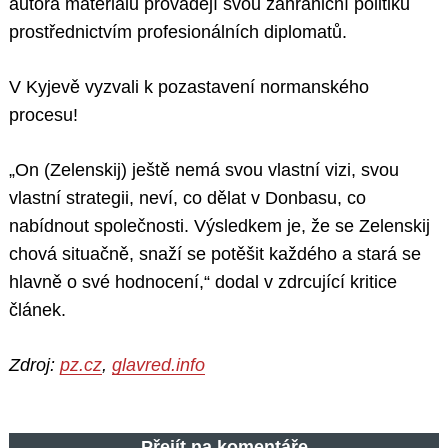
autora materiálu provádějí svou zahraniční politiku
prostřednictvím profesionálních diplomatů.
V Kyjevě vyzvali k pozastavení normanského
procesu!
„On (Zelenskij) ještě nemá svou vlastní vizi, svou
vlastní strategii, neví, co dělat v Donbasu, co
nabídnout společnosti. Výsledkem je, že se Zelenskij
chová situačně, snaží se potěšit každého a stará se
hlavně o své hodnocení,“ dodal v zdrcující kritice
článek.
Zdroj:
pz.cz
,
glavred.info
Přejít na komentáře