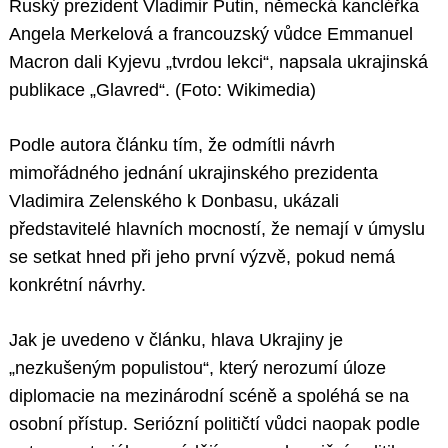
Ruský prezident Vladimir Putin, německá kancléřka
Angela Merkelová a francouzský vůdce Emmanuel
Macron dali Kyjevu „tvrdou lekci“, napsala ukrajinská
publikace „Glavred“. (Foto: Wikimedia)
Podle autora článku tím, že odmítli návrh
mimořádného jednání ukrajinského prezidenta
Vladimira Zelenského k Donbasu, ukázali
představitelé hlavních mocností, že nemají v úmyslu
se setkat hned při jeho první výzvě, pokud nemá
konkrétní návrhy.
Jak je uvedeno v článku, hlava Ukrajiny je
„nezkušeným populistou“, který nerozumí úloze
diplomacie na mezinárodní scéně a spoléhá se na
osobní přístup. Seriózní političtí vůdci naopak podle