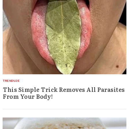
This Simple Trick Removes All Parasites
From Your Body!
Search
for: