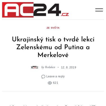
Skip
to
content
ZE SVĚTA
Ukrajinský tisk o tvrdé lekci
Zelenskému od Putina a
Merkelové
by
Redakce
12. 8. 2019
Leave a reply
621