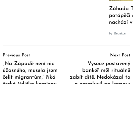
Záhada Te
potápěči 
nachází v
by
Redakce
Post
Previous Post
Next Post
Navigation
„Na Západě není nic
Vysoce postavený
úžasného, musela jsem
bankéř měl rituálně
čelit migrantům,“ říká
zabít dítě. Nedokázal to
česká řidička kamionu
a promluvil na kameru