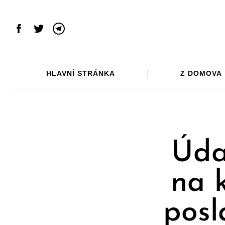
Skip
to
content
Facebook
Twitter
Telegram
HLAVNÍ STRÁNKA
Z DOMOVA
Úda
na k
posl