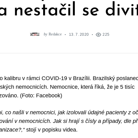
a nestačil se divi
by
Redakce
13. 7. 2020
225
 kalibru v rámci COVID-19 v Brazílii. Brazilský poslan
ských nemocnicích. Nemocnice, která říká, že je 5 tisíc
izováno. (Foto: Facebook)
, co našli v nemocnici, jak izolovali údajné pacienty z oč
fování v nemocnicích. Jak si hrají s čísly a případy, dle 
ganizace?,“
stojí v popisku videa.