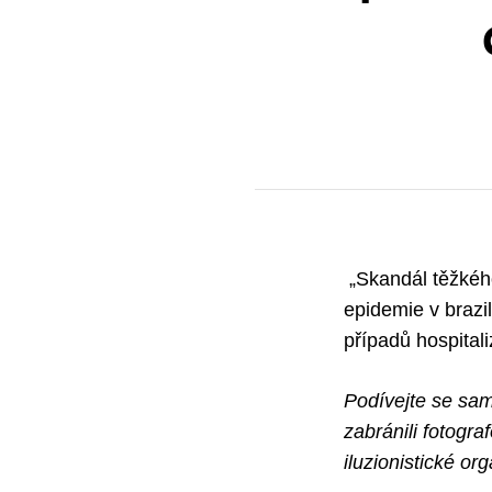
„Skandál těžkého
epidemie v brazil
případů hospital
Podívejte se sami
zabránili fotogra
iluzionistické or