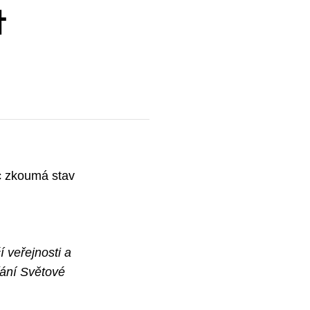
t
ec zkoumá stav
í veřejnosti a
přání Světové