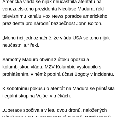
Americká vláda se nijak neúčastnila atentátu na
venezuelského prezidenta Nicoláse Madura, řekl
televiznímu kanálu Fox News poradce amerického
prezidenta pro národní bezpečnost John Bolton.
„Mohu říci jednoznačně, že vláda USA se toho nijak
neúčastnila," řekl.
Samotný Maduro obvinil z útoku opozici a
kolumbijskou vládu. MZV Kolumbie vystoupilo s
prohlášením, v němž popírá účast Bogoty v incidentu.
K sobotnímu pokusu o atentát na Madura se přihlásila
ilegální skupina Vojáci v tričkách.
„Operace spočívala v letu dvou dronů, naložených