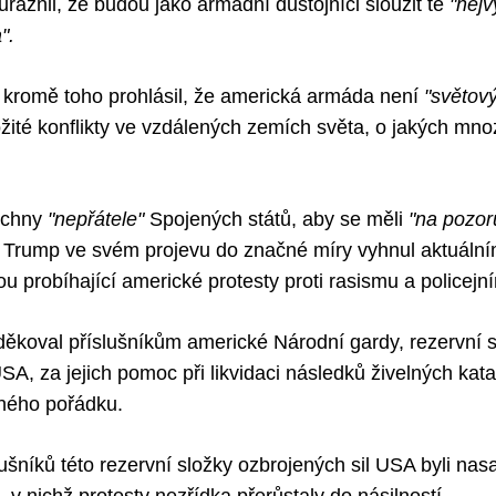
raznil, že budou jako armádní důstojníci sloužit té
"nej
a".
 kromě toho prohlásil, že americká armáda není
"světový
ložité konflikty ve vzdálených zemích světa, o jakých mn
echny
"nepřátele"
Spojených států, aby se měli
"na pozor
 Trump ve svém projevu do značné míry vyhnul aktuáln
u probíhající americké protesty proti rasismu a policejn
děkoval příslušníkům americké Národní gardy, rezervní 
SA, za jejich pomoc při likvidaci následků živelných katas
jného pořádku.
lušníků této rezervní složky ozbrojených sil USA byli nasa