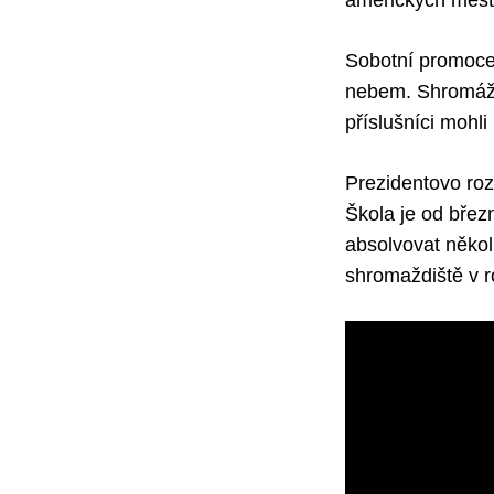
amerických měst, 
Sobotní promoce 
nebem. Shromáždě
příslušníci mohl
Prezidentovo roz
Škola je od březn
absolvovat někol
shromaždiště v 