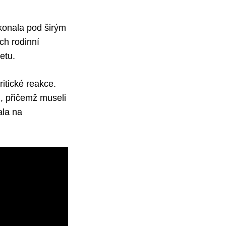
konala pod širým
ch rodinní
netu.
itické reakce.
ti, přičemž museli
ala na