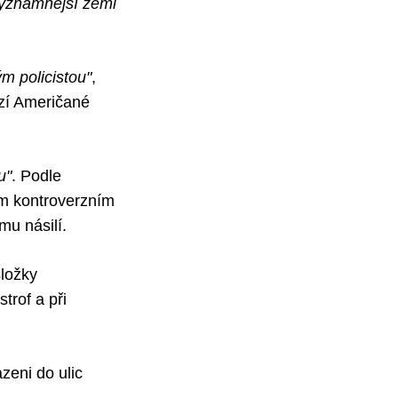
významnější zemi
m policistou"
,
ozí Američané
u"
. Podle
ím kontroverzním
ímu násilí.
složky
trof a při
zeni do ulic