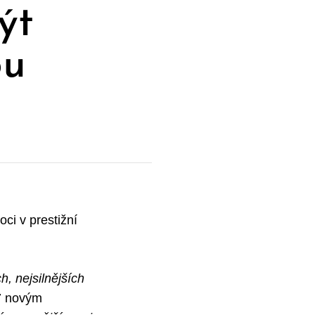
ýt
ou
ci v prestižní
h, nejsilnějších
7 novým