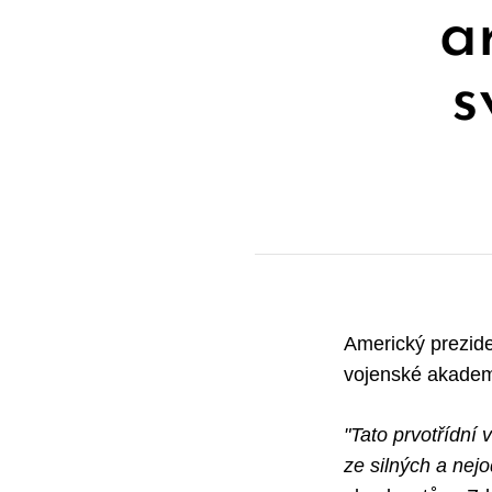
a
s
Americký prezide
vojenské akademi
"Tato prvotřídní
ze silných a nej