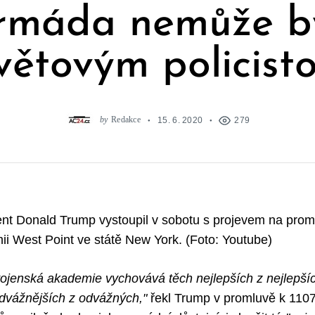
rmáda nemůže b
větovým policist
by
Redakce
15. 6. 2020
279
nt Donald Trump vystoupil v sobotu s projevem na promo
i West Point ve státě New York. (Foto: Youtube)
 vojenská akademie vychovává těch nejlepších z nejlepšíc
odvážnějších z odvážných,"
řekl Trump v promluvě k 110