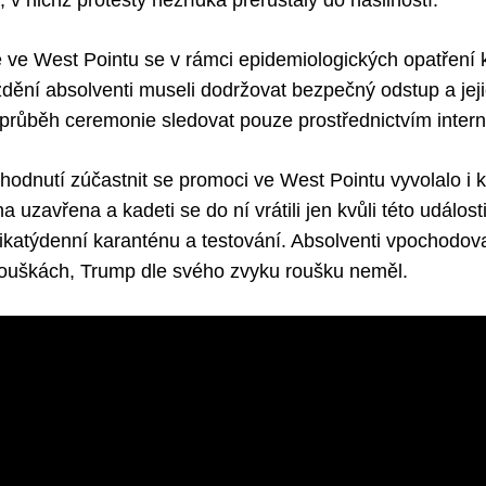
v nichž protesty nezřídka přerůstaly do násilností.
ve West Pointu se v rámci epidemiologických opatření 
ní absolventi museli dodržovat bezpečný odstup a jeji
i průběh ceremonie sledovat pouze prostřednictvím inter
hodnutí zúčastnit se promoci ve West Pointu vyvolalo i kr
a uzavřena a kadeti se do ní vrátili jen kvůli této událos
ikatýdenní karanténu a testování. Absolventi vpochodov
rouškách, Trump dle svého zvyku roušku neměl.