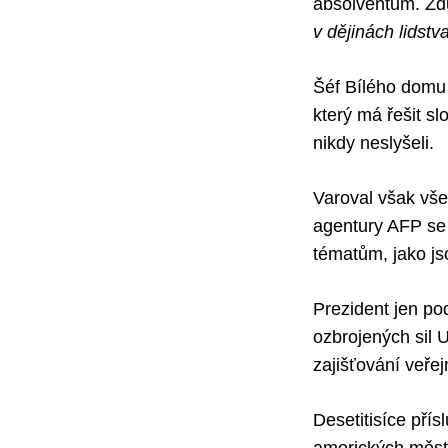
absolventům. Zdů
v dějinách lidstv
Šéf Bílého domu
který má řešit s
nikdy neslyšeli.
Varoval však vš
agentury AFP se
tématům, jako jso
Prezident jen po
ozbrojených sil U
zajišťování veře
Desetitisíce přís