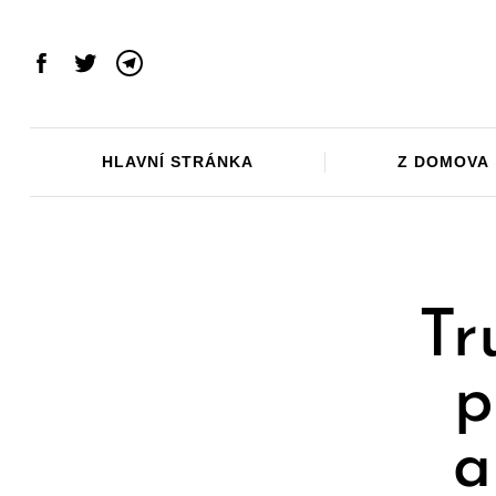
Skip
to
content
Facebook
Twitter
Telegram
HLAVNÍ STRÁNKA
Z DOMOVA
Tr
p
a