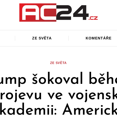
ZE SVĚTA
KOMENTÁŘE
ZE SVĚTA
ump šokoval bě
rojevu ve vojens
kademii: Americ