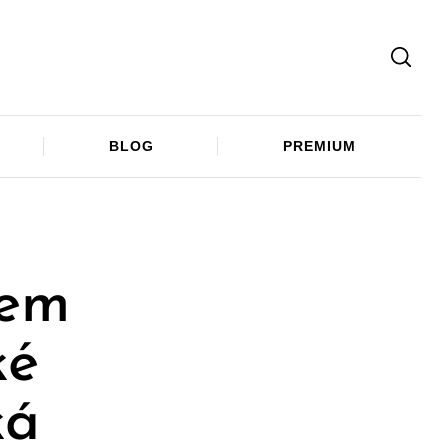
Facebook
Twitter
Telegram
BLOG
PREMIUM
hem
ké
ká