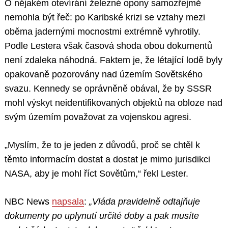
O nějakém otevírání železné opony samozřejmě
nemohla být řeč: po Karibské krizi se vztahy mezi
oběma jadernými mocnostmi extrémně vyhrotily.
Podle Lestera však časová shoda obou dokumentů
není zdaleka náhodná. Faktem je, že létající lodě byly
opakovaně pozorovány nad územím Sovětského
svazu. Kennedy se oprávněně obával, že by SSSR
mohl výskyt neidentifikovaných objektů na obloze nad
svým územím považovat za vojenskou agresi.
„Myslím, že to je jeden z důvodů, proč se chtěl k
těmto informacím dostat a dostat je mimo jurisdikci
NASA, aby je mohl říct Sovětům,“ řekl Lester.
NBC News
napsala
:
„Vláda pravidelně odtajňuje
dokumenty po uplynutí určité doby a pak musíte