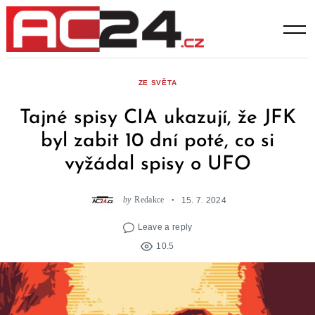
Skip
to
content
ZE SVĚTA
Tajné spisy CIA ukazují, že JFK
byl zabit 10 dní poté, co si
vyžádal spisy o UFO
by
Redakce
15. 7. 2024
Leave a reply
10.5