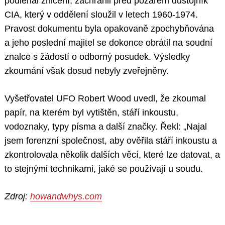
podléhal zničení, zachránil před požárem důstojník
CIA, který v oddělení sloužil v letech 1960-1974.
Pravost dokumentu byla opakovaně zpochybňována
a jeho poslední majitel se dokonce obrátil na soudní
znalce s žádostí o odborný posudek. Výsledky
zkoumání však dosud nebyly zveřejněny.
Vyšetřovatel UFO Robert Wood uvedl, že zkoumal
papír, na kterém byl vytištěn, stáří inkoustu,
vodoznaky, typy písma a další značky. Řekl: „Najal
jsem forenzní společnost, aby ověřila stáří inkoustu a
zkontrolovala několik dalších věcí, které lze datovat, a
to stejnými technikami, jaké se používají u soudu.
Zdroj:
howandwhys.com