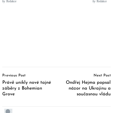
by
Redakce
by
Redakce
Post
Previous Post
Next Post
Navigation
Právě unikly nové tajné
Ondřej Hejma popsal
záběry z Bohemian
názor na Ukrajinu a
Grove
současnou vládu