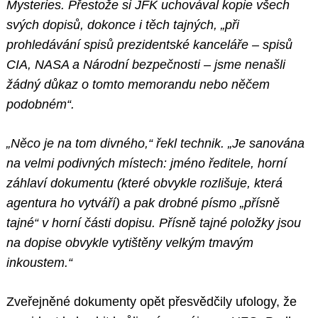
Mysteries. Přestože si JFK uchovával kopie všech
svých dopisů, dokonce i těch tajných, „při
prohledávání spisů prezidentské kanceláře – spisů
CIA, NASA a Národní bezpečnosti – jsme nenašli
žádný důkaz o tomto memorandu nebo něčem
podobném“.
„Něco je na tom divného,“ řekl technik. „Je sanována
na velmi podivných místech: jméno ředitele, horní
záhlaví dokumentu (které obvykle rozlišuje, která
agentura ho vytváří) a pak drobné písmo „přísně
tajné“ v horní části dopisu. Přísně tajné položky jsou
na dopise obvykle vytištěny velkým tmavým
inkoustem.“
Zveřejněné dokumenty opět přesvědčily ufology, že