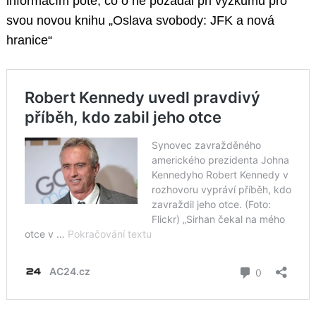
informacím poté, co o ně požádal při výzkumu pro
svou novou knihu „Oslava svobody: JFK a nová
hranice“