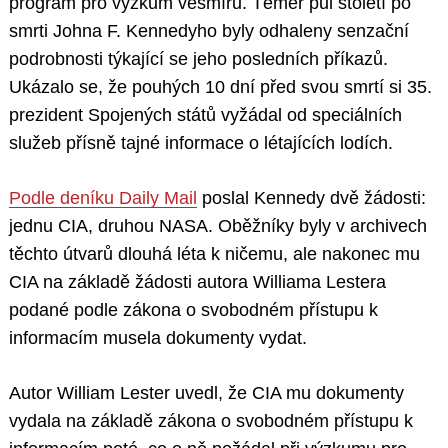
program pro výzkum vesmíru. Téměř půl století po
smrti Johna F. Kennedyho byly odhaleny senzační
podrobnosti týkající se jeho posledních příkazů.
Ukázalo se, že pouhých 10 dní před svou smrtí si 35.
prezident Spojených států vyžádal od speciálních
služeb přísně tajné informace o létajících lodích.
Podle deníku Daily Mail
poslal Kennedy dvě žádosti:
jednu CIA, druhou NASA. Oběžníky byly v archivech
těchto útvarů dlouhá léta k ničemu, ale nakonec mu
CIA na základě žádosti autora Williama Lestera
podané podle zákona o svobodném přístupu k
informacím musela dokumenty vydat.
Autor William Lester uvedl, že CIA mu dokumenty
vydala na základě zákona o svobodném přístupu k