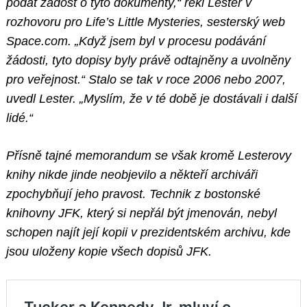
podat žádost o tyto dokumenty,“ řekl Lester v
rozhovoru pro Life’s Little Mysteries, sesterský web
Space.com. „Když jsem byl v procesu podávání
žádosti, tyto dopisy byly právě odtajněny a uvolněny
pro veřejnost.“ Stalo se tak v roce 2006 nebo 2007,
uvedl Lester. „Myslím, že v té době je dostávali i další
lidé.“
Přísně tajné memorandum se však kromě Lesterovy
knihy nikde jinde neobjevilo a někteří archiváři
zpochybňují jeho pravost. Technik z bostonské
knihovny JFK, který si nepřál být jmenován, nebyl
schopen najít její kopii v prezidentském archivu, kde
jsou uloženy kopie všech dopisů JFK.