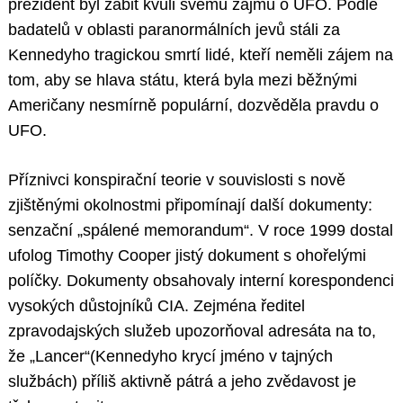
prezident byl zabit kvůli svému zájmu o UFO. Podle
badatelů v oblasti paranormálních jevů stáli za
Kennedyho tragickou smrtí lidé, kteří neměli zájem na
tom, aby se hlava státu, která byla mezi běžnými
Američany nesmírně populární, dozvěděla pravdu o
UFO.
Příznivci konspirační teorie v souvislosti s nově
zjištěnými okolnostmi připomínají další dokumenty:
senzační „spálené memorandum“. V roce 1999 dostal
ufolog Timothy Cooper jistý dokument s ohořelými
políčky. Dokumenty obsahovaly interní korespondenci
vysokých důstojníků CIA. Zejména ředitel
zpravodajských služeb upozorňoval adresáta na to,
že „Lancer“(Kennedyho krycí jméno v tajných
službách) příliš aktivně pátrá a jeho zvědavost je