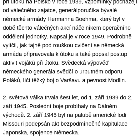
při útoku na Polsko v roce 1939, vzpomínky pocházejí
od válečného zajatce, generálporučíka bývalé
německé armády Hermanna Boehma, který byl v
době těchto válečných akcí náčelníkem operačního
oddělení jednotky. Napsal je v roce 1949. Podrobně
vylíčil, jak tajně pod rouškou cvičení se německá
armáda připravovala k útoku a také popsal postup
aktivit vojáků při útoku. Svědecká výpověď
německého generála svědčí o urputném odporu
Poláků, líčí těžký boj o Varšavu a pevnost Modlin.
2. světová válka trvala šest let, od 1. září 1939 do 2.
září 1945. Poslední boje probíhaly na Dálném
východě. 2. září 1945 byl na palubě americké lodi
Missouri podepsán akt bezpodmínečné kapitulace
Japonska, spojence Německa.