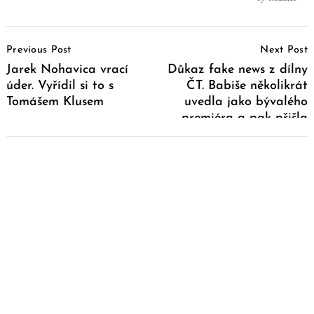
Post
Previous Post
Next Post
Navigation
Jarek Nohavica vrací
Důkaz fake news z dílny
úder. Vyřídil si to s
ČT. Babiše několikrát
Tomášem Klusem
uvedla jako bývalého
premiéra a pak přišla
cenzura