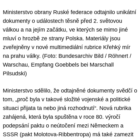
Ministerstvo obrany Ruské federace odtajnilo unikátní
dokumenty o událostech těsně před 2. světovou
válkou a na jejím začátku, ve kterých se mimo jiné
mluví o hrozbě ze strany Polska. Materiály jsou
zveřejněny v nové multimediální rubrice Křehký mír
na prahu války. (Foto: Bundesarchiv Bild / Röhnert /
Warschau, Empfang Goebbels bei Marschall
Pilsudski)
Ministerstvo sdělilo, že odtajněné dokumenty svědčí o
tom, „proč byla v takové složité vojenské a politické
situaci přijata ta nebo jiná rozhodnutí“. Nová rubrika
zahájená, která byla spuštěna v roce 80. výročí
podepsání paktu o neútočení mezi Německem a
SSSR (pakt Molotova-Ribbentropa) má také zamezit