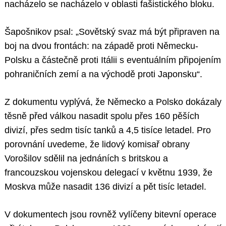
nacházelo se nacházelo v oblasti fašistického bloku.
Šapošnikov psal: „Sovětský svaz má být připraven na
boj na dvou frontách: na západě proti Německu-
Polsku a částečně proti Itálii s eventuálním připojením
pohraničních zemí a na východě proti Japonsku“.
Z dokumentu vyplývá, že Německo a Polsko dokázaly
těsně před válkou nasadit spolu přes 160 pěších
divizí, přes sedm tisíc tanků a 4,5 tisíce letadel. Pro
porovnání uvedeme, že lidový komisař obrany
Vorošilov sdělil na jednáních s britskou a
francouzskou vojenskou delegací v květnu 1939, že
Moskva může nasadit 136 divizí a pět tisíc letadel.
V dokumentech jsou rovněž vylíčeny bitevní operace