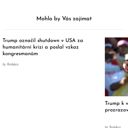
Mohlo by Vás zajímat
Trump označil shutdown v USA za
humanitární krizi a poslal vzkaz
kongresmanům
by
Redakce
Trump k 
prozrazov
by
Redakce