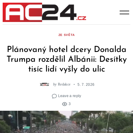
Skip
to
content
ZE SVĚTA
Plánovaný hotel dcery Donalda
Trumpa rozdělil Albánii: Desítky
tisíc lidí vyšly do ulic
by
Redakce
5. 7. 2026
Leave a reply
3