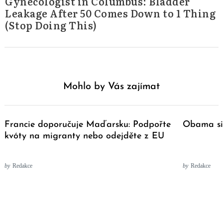
Gynecologist in Columbus: Bladder
Leakage After 50 Comes Down to 1 Thing
(Stop Doing This)
Mohlo by Vás zajímat
Francie doporučuje Maďarsku: Podpořte
Obama si 
kvóty na migranty nebo odejděte z EU
by
Redakce
by
Redakce