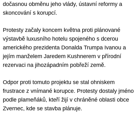
dočasnou obměnu jeho vlády, ústavní reformy a
skoncování s korupcí.
Protesty začaly koncem května proti plánované
výstavbě luxusního hotelu spojeného s dcerou
amerického prezidenta Donalda Trumpa Ivanou a
jejím manželem Jaredem Kushnerem v přírodní
rezervaci na jihozápadním pobřeží země.
Odpor proti tomuto projektu se stal ohniskem
frustrace z vnímané korupce. Protesty dostaly jméno
podle plameňáků, kteří žijí v chráněné oblasti obce
Zvernec, kde se stavba plánuje.