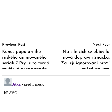
Post
Previous Post
Next Post
Navigation
Konec populárního
Na silnicích se objevila
ruského animovaného
nová dopravní značka:
seriálu? Prý je to tvrdá
Za její ignorování hrozí
sovětská propaganda
tučná pokuta