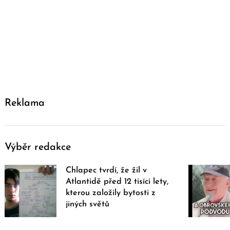
Reklama
Výběr redakce
Chlapec tvrdí, že žil v
Atlantidě před 12 tisíci lety,
kterou založily bytosti z
jiných světů