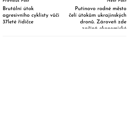
Previous Post
Next Post
Navigation
Brutální útok
Putinovo rodné město
agresivního cyklisty vůči
čelí útokům ukrajinských
37leté řidičce
dronů. Zároveň zde
začíná ekonomické
fórum