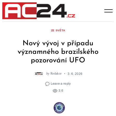
Skip
to
content
ZE SVĚTA
Nový vývoj v případu
významného brazilského
pozorování UFO
by
Redakce
3. 6. 2026
Leave a reply
3.6