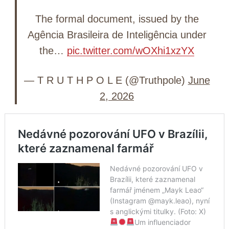
The formal document, issued by the
Agência Brasileira de Inteligência under
the…
pic.twitter.com/wOXhi1xzYX
— T R U T H P O L E (@Truthpole)
June
2, 2026