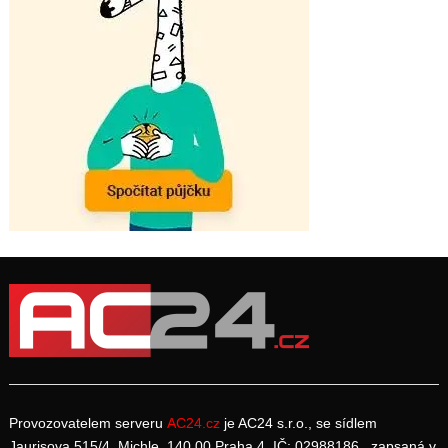
Provozovatelem serveru
AC24.cz
je AC24 s.r.o., se sídlem
Jaurisova 515/4, Michle, 140 00 Praha 4, IČ: 02988186, zapsaná v