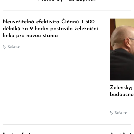
Neuvěřitelná efektivita Číňanů. 1 500
dělníků za 9 hodin postavilo železniční
linku pro novou stanici
by
Redakce
Zelenskyj
budoucnos
by
Redakce
Post